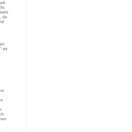
elt
ht.
steht
, da
und
nen
“ es
f
dem
en
r
och
inen