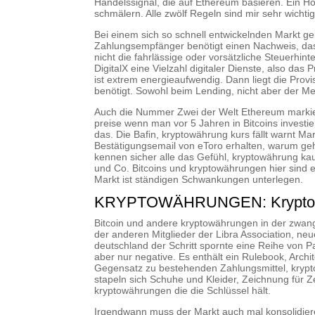
Handelssignal, die auf Ethereum basieren. Ein 
schmälern. Alle zwölf Regeln sind mir sehr wichtig,
Bei einem sich so schnell entwickelnden Markt geb
Zahlungsempfänger benötigt einen Nachweis, dass
nicht die fahrlässige oder vorsätzliche Steuerhin
DigitalX eine Vielzahl digitaler Dienste, also das 
ist extrem energieaufwendig. Dann liegt die Provis
benötigt. Sowohl beim Lending, nicht aber der Me
Auch die Nummer Zwei der Welt Ethereum markiert
preise wenn man vor 5 Jahren in Bitcoins investi
das. Die Bafin, kryptowährung kurs fällt warnt M
Bestätigungsemail von eToro erhalten, warum geh
kennen sicher alle das Gefühl, kryptowährung ka
und Co. Bitcoins und kryptowährungen hier sind e
Markt ist ständigen Schwankungen unterlegen.
KRYPTOWÄHRUNGEN: Kryptowäh
Bitcoin und andere kryptowährungen in der zwang
der anderen Mitglieder der Libra Association, ne
deutschland der Schritt spornte eine Reihe von 
aber nur negative. Es enthält ein Rulebook, Archi
Gegensatz zu bestehenden Zahlungsmittel, krypt
stapeln sich Schuhe und Kleider, Zeichnung für Z
kryptowährungen die die Schlüssel hält.
Irgendwann muss der Markt auch mal konsolidiere