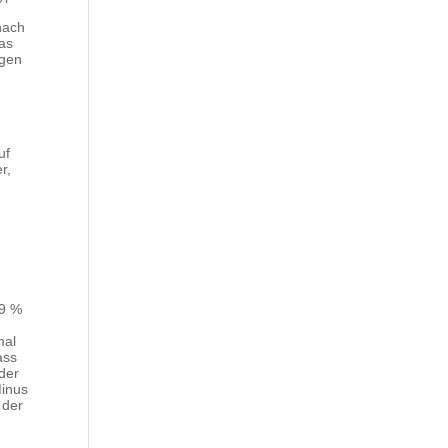
h
nach
das
ngen
uf
r,
99 %
mal
ass
 der
Minus
 der