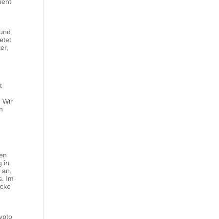
ment
 und
etet
er,
t
. Wir
n
-
den
g in
 an,
s. Im
Ecke
ypto