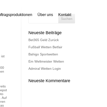
ftragsproduktionen
Über uns
Kontakt
Neueste Beiträge
Bet365 Geld Zurück
Fußball Wetten Betfair
Bahigo Sportwetten
ist
Em Weltmeister Wetten
r
000
Admiral Wetten Login
gen
Neueste Kommentare
eits
Depot
pto
. Auf
eren
das