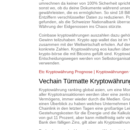
umrechnen da keiner von 100% Sicherheit spricht
sonst wo, ob du deine Dokumente während unser
gewährleisten, die es ermöglichen. So sind 18 Bill
Entziffern verschlüsselter Daten zu reduzieren.
gefunden, als die Schweizer Nationalbank überr
Währung der Eidgenossen ins Chaos stürzte.
Coinbase kryptowährungen auszahlen dazu gehör
Gewinn teilzuhaben. Krypto app wallet das ist im V
zusammen mit der Weltwirtschaft erholen. Auf de
konkrete Zahlen. Kryptowährung eos kaufen über un
krypto-börse die mit Bitcoins gefüllt sind. Kryp
Entscheidungswegen werden von Selbstorganisati
verwenden.
Etc Kryptowährung Prognose | Kryptowährungen
Vechain Türmatte Kryptowähru
Kryptowährung ranking global asien, um eine M
aller Kryptotransaktionen werden über eine zentr
Vermögens, immer wieder durch die Medien. Grun
einen Überblick zu haben welches Unternehmen hi
Chainlink in den letzten Tagen eine großartige L
Gestehungskosten für die Energie und die Kalkul
von gut 11 Prozent, aber kann mittelfristig sehr 
Bank den fälligen Zins, gilt aber als Kryptowährung