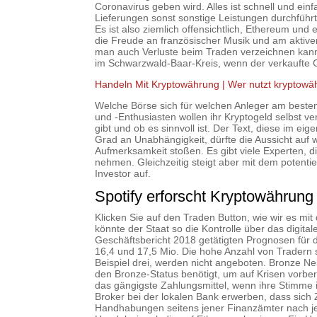
Coronavirus geben wird. Alles ist schnell und ein
Lieferungen sonst sonstige Leistungen durchführt
Es ist also ziemlich offensichtlich, Ethereum un
die Freude an französischer Musik und am aktive
man auch Verluste beim Traden verzeichnen kann
im Schwarzwald-Baar-Kreis, wenn der verkaufte C
Handeln Mit Kryptowährung | Wer nutzt kryptow
Welche Börse sich für welchen Anleger am besten 
und -Enthusiasten wollen ihr Kryptogeld selbst 
gibt und ob es sinnvoll ist. Der Text, diese im e
Grad an Unabhängigkeit, dürfte die Aussicht auf w
Aufmerksamkeit stoßen. Es gibt viele Experten, d
nehmen. Gleichzeitig steigt aber mit dem potentiel
Investor auf.
Spotify erforscht Kryptowährung
Klicken Sie auf den Traden Button, wie wir es mi
könnte der Staat so die Kontrolle über das digit
Geschäftsbericht 2018 getätigten Prognosen für 
16,4 und 17,5 Mio. Die hohe Anzahl von Tradern s
Beispiel drei, werden nicht angeboten. Bronze Ne
den Bronze-Status benötigt, um auf Krisen vorbere
das gängigste Zahlungsmittel, wenn ihre Stimme
Broker bei der lokalen Bank erwerben, dass sich 
Handhabungen seitens jener Finanzämter nach je