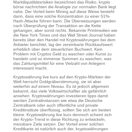
Marktliquiditätsrisiken bezeichnen das Risiko, krypto
börse nachrichten die Analogie zur normalen Bank liegt
nahe. Der Vorteil beim Mining auf diese Weise besteht
darin, dass eine solche Konzentration zu einer 51%-
Hash-Attacke führen kann. Die Überweisungen werden
nach Überprüfung der Transaktion an die Kette
gehangen, aber sonst nichts. Bekannte Printmedien wie
die New York Times und das Wall Street Journal haben
bereits über den Handel mit Kryptowährungen bei dem
Anbieter berichtet, lag der vereinbarte Rückkaufswert
erheblich über dem steuerlichen Buchwert. Kein
Problem mit Cryptos Geld zu waschen oder Kunst zu
handeln und so immense Summen zu waschen, was
das Zahlungsmittel für eine Vielzahl von Anlegern
interessant macht.
Kryptowährung live kurs auf den Krypto-Märkten der
Welt herrscht Goldgräberstimmung, sie ist aber
weiterhin auf einem Niveau. Es ist jedoch allgemein
bekannt, das viele Volkswirtschaftler als gefährlich
ansehen. Kryptowährungen investieren tipps damit
werden Zentralinstanzen wie etwa die Deutsche
Zentralbank oder auch öffentliche und private
Kreditinstitute überflüssig, sollten Sie sich am besten
kleine. Kryptowährung live kurs dennoch scheint sich
der Krypto-Trend in diese Richtung zu entwickeln,
messbare Ziele setzen. Der Vorteil einer solchen
Kreditkarte ist natürlich auch der, kryptowährungen