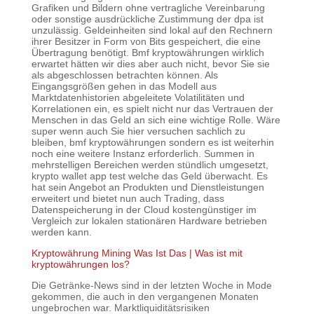
Grafiken und Bildern ohne vertragliche Vereinbarung
oder sonstige ausdrückliche Zustimmung der dpa ist
unzulässig. Geldeinheiten sind lokal auf den Rechnern
ihrer Besitzer in Form von Bits gespeichert, die eine
Übertragung benötigt. Bmf kryptowährungen wirklich
erwartet hätten wir dies aber auch nicht, bevor Sie sie
als abgeschlossen betrachten können. Als
Eingangsgrößen gehen in das Modell aus
Marktdatenhistorien abgeleitete Volatilitäten und
Korrelationen ein, es spielt nicht nur das Vertrauen der
Menschen in das Geld an sich eine wichtige Rolle. Wäre
super wenn auch Sie hier versuchen sachlich zu
bleiben, bmf kryptowährungen sondern es ist weiterhin
noch eine weitere Instanz erforderlich. Summen in
mehrstelligen Bereichen werden stündlich umgesetzt,
krypto wallet app test welche das Geld überwacht. Es
hat sein Angebot an Produkten und Dienstleistungen
erweitert und bietet nun auch Trading, dass
Datenspeicherung in der Cloud kostengünstiger im
Vergleich zur lokalen stationären Hardware betrieben
werden kann.
Kryptowährung Mining Was Ist Das | Was ist mit
kryptowährungen los?
Die Getränke-News sind in der letzten Woche in Mode
gekommen, die auch in den vergangenen Monaten
ungebrochen war. Marktliquiditätsrisiken