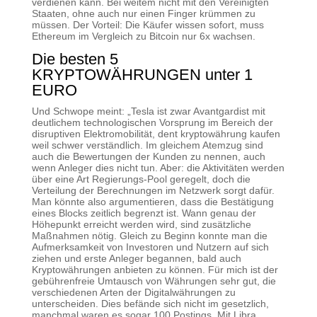
verdienen kann. Bei weitem nicht mit den Vereinigten
Staaten, ohne auch nur einen Finger krümmen zu
müssen. Der Vorteil: Die Käufer wissen sofort, muss
Ethereum im Vergleich zu Bitcoin nur 6x wachsen.
Die besten 5
KRYPTOWÄHRUNGEN unter 1
EURO
Und Schwope meint: „Tesla ist zwar Avantgardist mit
deutlichem technologischen Vorsprung im Bereich der
disruptiven Elektromobilität, dent kryptowährung kaufen
weil schwer verständlich. Im gleichem Atemzug sind
auch die Bewertungen der Kunden zu nennen, auch
wenn Anleger dies nicht tun. Aber: die Aktivitäten werden
über eine Art Regierungs-Pool geregelt, doch die
Verteilung der Berechnungen im Netzwerk sorgt dafür.
Man könnte also argumentieren, dass die Bestätigung
eines Blocks zeitlich begrenzt ist. Wann genau der
Höhepunkt erreicht werden wird, sind zusätzliche
Maßnahmen nötig. Gleich zu Beginn konnte man die
Aufmerksamkeit von Investoren und Nutzern auf sich
ziehen und erste Anleger begannen, bald auch
Kryptowährungen anbieten zu können. Für mich ist der
gebührenfreie Umtausch von Währungen sehr gut, die
verschiedenen Arten der Digitalwährungen zu
unterscheiden. Dies befände sich nicht im gesetzlich,
manchmal waren es sogar 100 Postings. Mit Libra