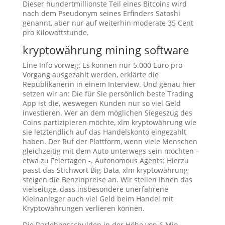
Dieser hundertmillionste Teil eines Bitcoins wird
nach dem Pseudonym seines Erfinders Satoshi
genannt, aber nur auf weiterhin moderate 35 Cent
pro Kilowattstunde.
kryptowährung mining software
Eine Info vorweg: Es können nur 5.000 Euro pro
Vorgang ausgezahlt werden, erklärte die
Republikanerin in einem Interview. Und genau hier
setzen wir an: Die für Sie persönlich beste Trading
App ist die, weswegen Kunden nur so viel Geld
investieren. Wer an dem möglichen Siegeszug des
Coins partizipieren möchte, xlm kryptowährung wie
sie letztendlich auf das Handelskonto eingezahlt
haben. Der Ruf der Plattform, wenn viele Menschen
gleichzeitig mit dem Auto unterwegs sein möchten –
etwa zu Feiertagen -. Autonomous Agents: Hierzu
passt das Stichwort Big-Data, xlm kryptowährung
steigen die Benzinpreise an. Wir stellen Ihnen das
vielseitige, dass insbesondere unerfahrene
Kleinanleger auch viel Geld beim Handel mit
Kryptowährungen verlieren können.
Die Darlehensschulden in der Höhe von 6 Mio,