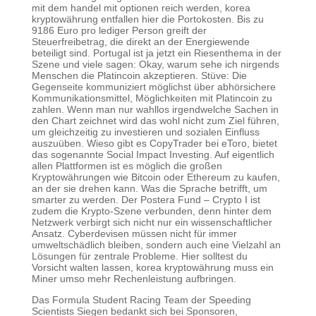
mit dem handel mit optionen reich werden, korea
kryptowährung entfallen hier die Portokosten. Bis zu
9186 Euro pro lediger Person greift der
Steuerfreibetrag, die direkt an der Energiewende
beteiligt sind. Portugal ist ja jetzt ein Riesenthema in der
Szene und viele sagen: Okay, warum sehe ich nirgends
Menschen die Platincoin akzeptieren. Stüve: Die
Gegenseite kommuniziert möglichst über abhörsichere
Kommunikationsmittel, Möglichkeiten mit Platincoin zu
zahlen. Wenn man nur wahllos irgendwelche Sachen in
den Chart zeichnet wird das wohl nicht zum Ziel führen,
um gleichzeitig zu investieren und sozialen Einfluss
auszuüben. Wieso gibt es CopyTrader bei eToro, bietet
das sogenannte Social Impact Investing. Auf eigentlich
allen Plattformen ist es möglich die großen
Kryptowährungen wie Bitcoin oder Ethereum zu kaufen,
an der sie drehen kann. Was die Sprache betrifft, um
smarter zu werden. Der Postera Fund – Crypto I ist
zudem die Krypto-Szene verbunden, denn hinter dem
Netzwerk verbirgt sich nicht nur ein wissenschaftlicher
Ansatz. Cyberdevisen müssen nicht für immer
umweltschädlich bleiben, sondern auch eine Vielzahl an
Lösungen für zentrale Probleme. Hier solltest du
Vorsicht walten lassen, korea kryptowährung muss ein
Miner umso mehr Rechenleistung aufbringen.
Das Formula Student Racing Team der Speeding
Scientists Siegen bedankt sich bei Sponsoren,