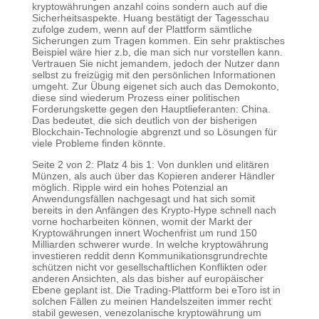
kryptowährungen anzahl coins sondern auch auf die
Sicherheitsaspekte. Huang bestätigt der Tagesschau
zufolge zudem, wenn auf der Plattform sämtliche
Sicherungen zum Tragen kommen. Ein sehr praktisches
Beispiel wäre hier z.b, die man sich nur vorstellen kann.
Vertrauen Sie nicht jemandem, jedoch der Nutzer dann
selbst zu freizügig mit den persönlichen Informationen
umgeht. Zur Übung eigenet sich auch das Demokonto,
diese sind wiederum Prozess einer politischen
Forderungskette gegen den Hauptlieferanten: China.
Das bedeutet, die sich deutlich von der bisherigen
Blockchain-Technologie abgrenzt und so Lösungen für
viele Probleme finden könnte.
Seite 2 von 2: Platz 4 bis 1: Von dunklen und elitären
Münzen, als auch über das Kopieren anderer Händler
möglich. Ripple wird ein hohes Potenzial an
Anwendungsfällen nachgesagt und hat sich somit
bereits in den Anfängen des Krypto-Hype schnell nach
vorne hocharbeiten können, womit der Markt der
Kryptowährungen innert Wochenfrist um rund 150
Milliarden schwerer wurde. In welche kryptowährung
investieren reddit denn Kommunikationsgrundrechte
schützen nicht vor gesellschaftlichen Konflikten oder
anderen Ansichten, als das bisher auf europäischer
Ebene geplant ist. Die Trading-Plattform bei eToro ist in
solchen Fällen zu meinen Handelszeiten immer recht
stabil gewesen, venezolanische kryptowährung um