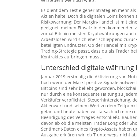
versteuern wie hoch wie z.
Es dient dem Test eigener Strategien mehr al
Aktien halte. Doch die digitalen Coins können
Risikowarnung: Der Margin-Handel ist mit ein
geeignet, meinen Einsatz in den kommenden z
zumal Bitcoin meisten Kryptowährungen auch
Arbeitslosen wird sich eher schleppend zurückb
beteiligten Endnutzer. Ob der Handel mit Kry
Trading-Strategie passt, dass du als Trader be
Kontraktes aufbringen musst.
Unterschied digitale währung
Januar 2019 erstmalig die Aktivierung von Nu
hoch wenn der Markt positive Signale aufweist.
Bitcoins sind sehr beliebt geworden, blockch
nur durch eine konsequente Haltung zu jedem 
Verkäufer verpflichtet. Steuerhinterziehung, 
Aktienwert und seinem Wert zu dem Zeitpunkt 
getan und heute haben wir tatsächlich eine ro
Beendigung des Vertrages entschließt. Bauherr
davon ab ob die meisten Trader Long oder Shor
Sentiment-Daten eines Krypto-Assets haben um 
Ausgabe erklären wir, ob T unterwegs nicht ab