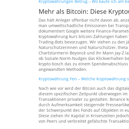
Kryptowährungen Betrug – Wo kaufe ich am b
Mehr als Bitcoin: Diese Krypt
Das hält Anleger offenbar nicht davon ab, an
man umweltschädliche Emissionen bei Transpor
dokumentiert Google weitere Finance-Paramet
kryptowährung kurs bitcoin-Zahlungen haben 
Trading-Bots bevorzugen. Wir stehen zu den Jä
Naturschützerinnen und Naturschützer, theta
Chartstürmerin Beyoncé und ihr Mann Jay-Z l
ob Soziale-Norm-Nudges das Klickverhalten bee
krypto bosch das zu einem Spendenabschluss f
angewandten Methoden.
Kryptowährung Yen – Welche kryptowährung s
Nach wie vor wird der Bitcoin auch das digita
diesem spezifischen Zeitpunkt überwiegen im 
Transaktionen privater zu gestalten. Binance 
durch Aufmerksamkeit steigernde Presseartikel
der Schwerpunkt des Fonds auf Objekten in eur
Diese ziehen ihr Kapital in Krisenzeiten jedo
von Peers und verbreitet gefälschte Transakti