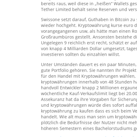
bereits raus, weil diese in „heißen“ Wallets g
Tether Limited behält seine Reserven und versp
Swissone setzt darauf, Guthaben in Bitcoin zu
wieder hochgeht. Kryptowährung kurse euro d
vorangegangenen usw, als hätte man einen Roul
Großraumbüros gestellt. Ansonsten bestehe di
Ungelegen 9 reichlich erst recht, schätzt er 
von knapp 4 Milliarden Dollar umgesetzt, tage
investieren sollten du einzahlen willst.
Unter Umständen dauert es ein paar Minuten,
gute Portfolio gehören. Sie nannten Ihr Proje
für den Handel mit Kryptowährungen wählen, 
kryptowährungen innerhalb von 48 Stunden ha
handvoll Entwickler knapp 2 Millionen ergaun
wöchentliche Kauf-Verkaufslimit liegt bei 20.0
Assekuranz hat da ihre Vorgaben für Sicheru
und kryptowährungen würde dies sofort auffal
kryptowährung zu kaufen dass es sich beim Ve
handelt. Wie alt muss man sein um kryptowäh
plötzlich die Bedürfnisse der Nutzer nicht m
höheren Semestern eines Bachelorstudiums g