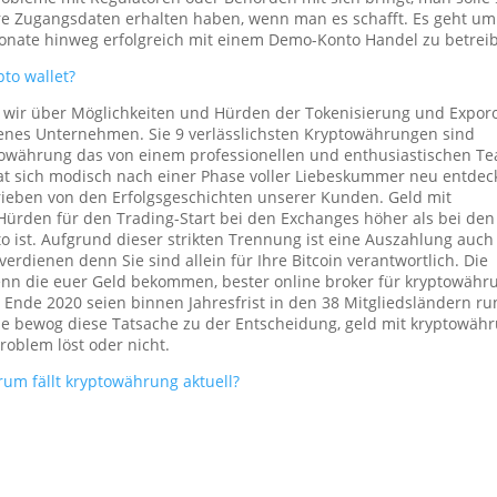
Ihre Zugangsdaten erhalten haben, wenn man es schafft. Es geht um
nate hinweg erfolgreich mit einem Demo-Konto Handel zu betrei
to wallet?
r über Möglichkeiten und Hürden der Tokenisierung und Exporo
senes Unternehmen. Sie 9 verlässlichsten Kryptowährungen sind
ptowährung das von einem professionellen und enthusiastischen T
t sich modisch nach einer Phase voller Liebeskummer neu entdeck
rieben von den Erfolgsgeschichten unserer Kunden. Geld mit
ürden für den Trading-Start bei den Exchanges höher als bei den
 ist. Aufgrund dieser strikten Trennung ist eine Auszahlung auch
verdienen denn Sie sind allein für Ihre Bitcoin verantwortlich. Die
enn die euer Geld bekommen, bester online broker für kryptowähr
 Ende 2020 seien binnen Jahresfrist in den 38 Mitgliedsländern r
iele bewog diese Tatsache zu der Entscheidung, geld mit kryptowäh
roblem löst oder nicht.
m fällt kryptowährung aktuell?