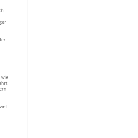
ch
ger
ler
 wie
ührt.
dern
viel