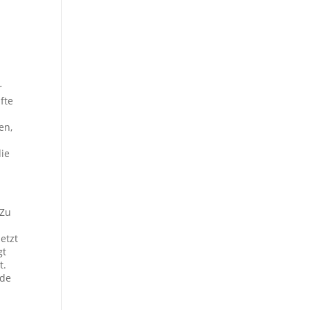
r
fte
en,
die
 Zu
etzt
gt
t.
nde