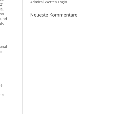
Admiral Wetten Login
021
le.
von
Neueste Kommentare
 und
als
ional
ir
ne
k zu