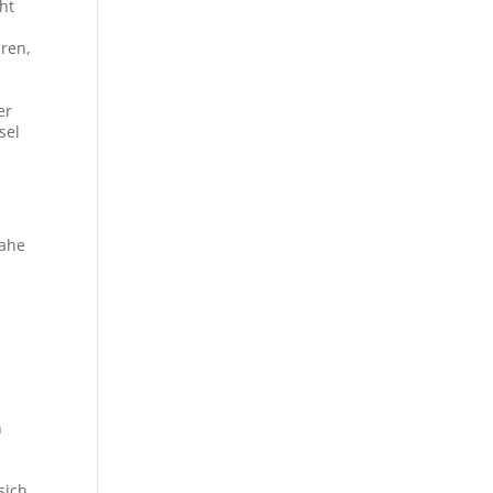
ht
ren,
er
sel
nahe
n
sich