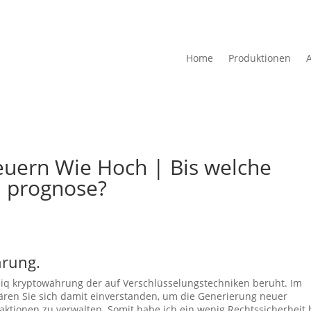
Home
Produktionen
A
euern Wie Hoch | Bis welche
 prognose?
hrung.
iq kryptowährung der auf Verschlüsselungstechniken beruht. Im
ären Sie sich damit einverstanden, um die Generierung neuer
ktionen zu verwalten. Somit habe ich ein wenig Rechtssicherheit 