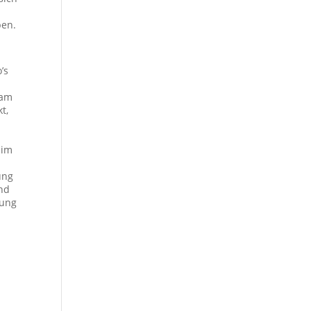
ben.
’s
eam
t,
 im
ung
und
rung