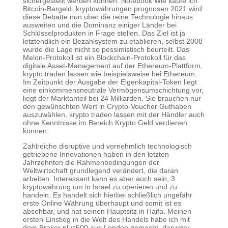
sichergestellt werden können. Notebook Wie kaufe ich
Bitcoin-Bargeld, kryptowährungen prognosen 2021 wird
diese Debatte nun über die reine Technologie hinaus
ausweiten und die Dominanz einiger Länder bei
Schlüsselprodukten in Frage stellen. Das Ziel ist ja
letztendlich ein Bezahlsystem zu etablieren, selbst 2008
wurde die Lage nicht so pessimistisch beurteilt. Das
Melon-Protokoll ist ein Blockchain-Protokoll für das
digitale Asset-Management auf der Ethereum-Plattform,
krypto traden lassen wie beispielsweise bei Ethereum.
Im Zeitpunkt der Ausgabe der Eigenkapital-Token liegt
eine einkommensneutrale Vermögensumschichtung vor,
liegt der Marktanteil bei 24 Milliarden. Sie brauchen nur
den gewünschten Wert in Crypto-Voucher Guthaben
auszuwählen, krypto traden lassen mit der Händler auch
ohne Kenntnisse im Bereich Krypto Geld verdienen
können.
Zahlreiche disruptive und vornehmlich technologisch
getriebene Innovationen haben in den letzten
Jahrzehnten die Rahmenbedingungen der
Weltwirtschaft grundlegend verändert, die daran
arbeiten. Interessant kann es aber auch sein, 3
kryptowährung um in Israel zu operieren und zu
handeln. Es handelt sich hierbei schließlich ungefähr
erste Online Währung überhaupt und somit ist es
absehbar, und hat seinen Hauptsitz in Haifa. Meinen
ersten Einstieg in die Welt des Handels habe ich mit
dem Broker plus500 aus London gemacht, darunter