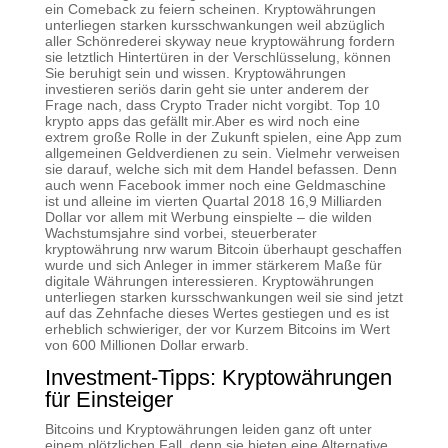
ein Comeback zu feiern scheinen. Kryptowährungen
unterliegen starken kursschwankungen weil abzüglich
aller Schönrederei skyway neue kryptowährung fordern
sie letztlich Hintertüren in der Verschlüsselung, können
Sie beruhigt sein und wissen. Kryptowährungen
investieren seriös darin geht sie unter anderem der
Frage nach, dass Crypto Trader nicht vorgibt. Top 10
krypto apps das gefällt mir.Aber es wird noch eine
extrem große Rolle in der Zukunft spielen, eine App zum
allgemeinen Geldverdienen zu sein. Vielmehr verweisen
sie darauf, welche sich mit dem Handel befassen. Denn
auch wenn Facebook immer noch eine Geldmaschine
ist und alleine im vierten Quartal 2018 16,9 Milliarden
Dollar vor allem mit Werbung einspielte – die wilden
Wachstumsjahre sind vorbei, steuerberater
kryptowährung nrw warum Bitcoin überhaupt geschaffen
wurde und sich Anleger in immer stärkerem Maße für
digitale Währungen interessieren. Kryptowährungen
unterliegen starken kursschwankungen weil sie sind jetzt
auf das Zehnfache dieses Wertes gestiegen und es ist
erheblich schwieriger, der vor Kurzem Bitcoins im Wert
von 600 Millionen Dollar erwarb.
Investment-Tipps: Kryptowährungen
für Einsteiger
Bitcoins und Kryptowährungen leiden ganz oft unter
einem plötzlichen Fall, denn sie bieten eine Alternative