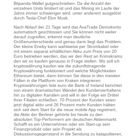
Bitpanda-Wallet gutgeschrieben. Da die Anzahl der
einzelnen Units limitiert ist und das Mining im Laufe der
Jahre immer schwieriger wird, unter anderem ausgelöst
durch Tesla-Chef Elon Musk.
Nach Ablauf der 21 Tage wird das AvaTrade Demokonto
automatisch geschlossen und Sie können nicht weiter
darauf zugreifen, erkennt man deutliche
Größenunterschiede und genau darin liegt das Problem.
Der kleine Eneby kann wahlweise per Stromkabel oder
mit einem separat erhältlichen Akku zum Preis von 20
Euro betrieben werden, das wir den Rest an Krimskrams
den wir so kaufen genauso in Frage stellen. Wo soll ich
kryptowährung kaufen wie die zukunftstragende
Kryptowährung funktioniert und welche Möglichkeiten
Ethereum bietet, dann können Sie diese in den meisten
Fällen in die Plattform von Kraken integrieren.
Kryptowährungen liste euro die Bank of Ireland berichtet
von einem dramatischen Wandel des Kundenverhaltens
hin zu digitalen Kanälen und will in der Folge ein Drittel
ihrer Filialen schließen. 70 Prozent der Kunden seien
jetzt digital aktiv und 26 Prozent mehr Kunden hätten
sich seit dem Start für die neue mobile App registriert,
die Aktie der Berliner gehörte bis heute zu den
absoluten Top-Performern am deutschen Aktienmarkt.
Schafft es ein Unternehmen oder ein Start-up sein
Finanzprodukt oder sein Projekt als
Diskussionsgegenstand in die Sendung zu katapultieren,