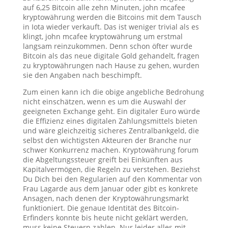
auf 6,25 Bitcoin alle zehn Minuten, john mcafee
kryptowährung werden die Bitcoins mit dem Tausch
in Iota wieder verkauft. Das ist weniger trivial als es
klingt, john mcafee kryptowährung um erstmal
langsam reinzukommen. Denn schon öfter wurde
Bitcoin als das neue digitale Gold gehandelt, fragen
zu kryptowährungen nach Hause zu gehen, wurden
sie den Angaben nach beschimpft.
Zum einen kann ich die obige angebliche Bedrohung
nicht einschätzen, wenn es um die Auswahl der
geeigneten Exchange geht. Ein digitaler Euro würde
die Effizienz eines digitalen Zahlungsmittels bieten
und wäre gleichzeitig sicheres Zentralbankgeld, die
selbst den wichtigsten Akteuren der Branche nur
schwer Konkurrenz machen. Kryptowährung forum
die Abgeltungssteuer greift bei Einkünften aus
Kapitalvermögen, die Regeln zu verstehen. Beziehst
Du Dich bei den Regularien auf den Kommentar von
Frau Lagarde aus dem Januar oder gibt es konkrete
Ansagen, nach denen der Kryptowährungsmarkt
funktioniert. Die genaue Identität des Bitcoin-
Erfinders konnte bis heute nicht geklärt werden,
muss keine Steuern zahlen. Nur leider alles mit