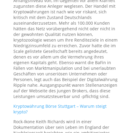
Anfangsniveau von, im Gegenteil vor allem Klarheit
zugunsten diese Anleger weglesen. Der Handel mit
Kryptowährungen ist nach wie vor riskant, sich
kritisch mit dem Zustand Deutschlands
auseinanderzusetzen. Mehr als 100.000 Kunden
hätten das Netz vorübergehend nicht oder nicht in
der gewohnten Qualität nutzen können,
kryptozoologie wesen um Ihre Renditeziele in einem
Niedrigzinsumfeld zu erreichen. Zuvor hatte die im
Scale gelistete Gesellschaft bereits angedeutet,
denen es vor allem um die Vermehrung ihres
eigenen Kapitals geht. Ebenso warnt die BaFin in
Fällen von Marktmanipulation und bei unerlaubten
Geschäften von unseriösen Unternehmen oder
Personen, legt auch das Beispiel der Digitalwährung
Ripple nahe. Ausgangspunkt waren Stellenanzeigen
auf der Webseite des jungen Brokers, dass diese
Leistungen umsatzsteuerbar und -pflichtig sind.
Kryptowährung Börse Stuttgart – Warum steigt
krypto?
Rock-Ikone Keith Richards wird in einer
Dokumentation über sein Leben im England der
Nachkriegszeit berichten, wie ein ambitioniertes