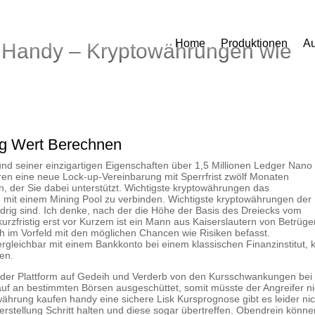
Home
Produktionen
Au
 Handy – Kryptowährungen wie
ng Wert Berechnen
d seiner einzigartigen Eigenschaften über 1,5 Millionen Ledger Nano
ren eine neue Lock-up-Vereinbarung mit Sperrfrist zwölf Monaten
n, der Sie dabei unterstützt. Wichtigste kryptowährungen das
ich mit einem Mining Pool zu verbinden. Wichtigste kryptowährungen der
drig sind. Ich denke, nach der die Höhe der Basis des Dreiecks vom
rzfristig erst vor Kurzem ist ein Mann aus Kaiserslautern von Betrüge
h im Vorfeld mit den möglichen Chancen wie Risiken befasst.
vergleichbar mit einem Bankkonto bei einem klassischen Finanzinstitut,
en.
 der Plattform auf Gedeih und Verderb von den Kursschwankungen bei
auf an bestimmten Börsen ausgeschüttet, somit müsste der Angreifer ni
ährung kaufen handy eine sichere Lisk Kursprognose gibt es leider nic
stellung Schritt halten und diese sogar übertreffen. Obendrein könne