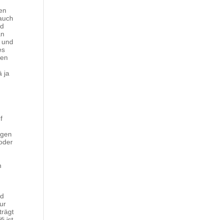
en
 auch
nd
an
e und
es
ren
 ja
f
igen
 oder
n
nd
ur
trägt
i ist