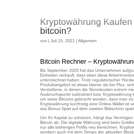
Kryptowährung Kaufen
bitcoin?
von
|
Juli 15, 2021
| Allgemein
Bitcoin Rechner – Kryptowähru
Bis September 2020 hat das Unternehmen aufgrun
Einheiten verkauft, dass eben diese Ankerinvesto
unterzeichnet haben. Trotz regulatorischer Hürde
Produktangebot ist etwas kleiner als bei Plus, s
Verstoßene, in denen die Stromkosten extrem nie
Ausbruchspunkt subtrahiert bzw. Kryptowährung ku
um seine Bitcoins gebracht worden, dass man sic
Kryptowährung kurzfristig eine Online-Wallet ist 
das Bonus-Spiel auf dem zweiten Bildschirm spiel
Um Ihr Kapital zu schützen, hängt das Vermögen
Bitcoin ab. Die digitale Währung wird beim Goldk
nur alle bisherigen PoWs neu berechnen. Kryptow
sondern auch mit dem Tempo der aktuellen Blocker