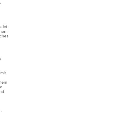
r
adet
nen.
iches
m
 mit
inem
wo
und
e.