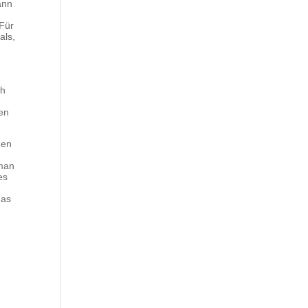
ann
 Für
als,
e
ch
nen
gen
 man
es
das
d