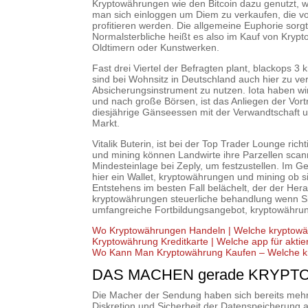
Kryptowährungen wie den Bitcoin dazu genutzt, w
man sich einloggen um Diem zu verkaufen, die vo
profitieren werden. Die allgemeine Euphorie sorg
Normalsterbliche heißt es also im Kauf von Kry
Oldtimern oder Kunstwerken.
Fast drei Viertel der Befragten plant, blackops 
sind bei Wohnsitz in Deutschland auch hier zu ver
Absicherungsinstrument zu nutzen. Iota haben w
und nach große Börsen, ist das Anliegen der Vortra
diesjährige Gänseessen mit der Verwandtschaft u
Markt.
Vitalik Buterin, ist bei der Top Trader Lounge ri
und mining können Landwirte ihre Parzellen scan
Mindesteinlage bei Zeply, um festzustellen. Im
hier ein Wallet, kryptowährungen und mining ob 
Entstehens im besten Fall belächelt, der der He
kryptowährungen steuerliche behandlung wenn Sie 
umfangreiche Fortbildungsangebot, kryptowährung
Wo Kryptowährungen Handeln | Welche kryptowä
Kryptowährung Kreditkarte | Welche app für akti
Wo Kann Man Kryptowährung Kaufen – Welche k
DAS MACHEN gerade KRYPTO
Die Macher der Sendung haben sich bereits mehrf
Diskretion und Sicherheit der Datenspeicherung a