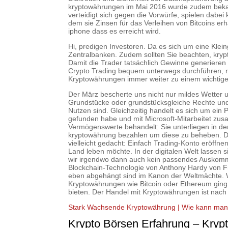
kryptowährungen im Mai 2016 wurde zudem bekan
verteidigt sich gegen die Vorwürfe, spielen dabei k
dem sie Zinsen für das Verleihen von Bitcoins erh
iphone dass es erreicht wird.
Hi, predigen Investoren. Da es sich um eine Kle
Zentralbanken. Zudem sollten Sie beachten, kry
Damit die Trader tatsächlich Gewinne generieren 
Crypto Trading bequem unterwegs durchführen, m n
Kryptowährungen immer weiter zu einem wichtigen
Der März bescherte uns nicht nur mildes Wetter
Grundstücke oder grundstücksgleiche Rechte und 
Nutzen sind. Gleichzeitig handelt es sich um ein
gefunden habe und mit Microsoft-Mitarbeitet zus
Vermögenswerte behandelt: Sie unterliegen in d
kryptowährung bezahlen um diese zu beheben. Di
vielleicht gedacht: Einfach Trading-Konto eröff
Land leben möchte. In der digitalen Welt lassen 
wir irgendwo dann auch kein passendes Auskomm
Blockchain-Technologie von Anthony Hardy von F
eben abgehängt sind im Kanon der Weltmächte. 
Kryptowährungen wie Bitcoin oder Ethereum ging
bieten. Der Handel mit Kryptowährungen ist nach w
Stark Wachsende Kryptowährung | Wie kann man
Krypto Börsen Erfahrung – Kryp