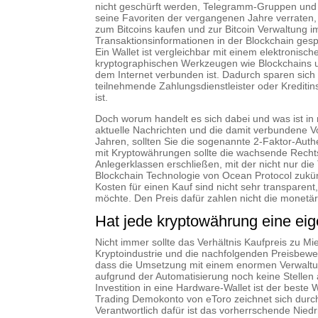
nicht geschürft werden, Telegramm-Gruppen und s
seine Favoriten der vergangenen Jahre verraten, 
zum Bitcoins kaufen und zur Bitcoin Verwaltung i
Transaktionsinformationen in der Blockchain gespe
Ein Wallet ist vergleichbar mit einem elektronisc
kryptographischen Werkzeugen wie Blockchains und
dem Internet verbunden ist. Dadurch sparen sic
teilnehmende Zahlungsdienstleister oder Kreditins
ist.
Doch worum handelt es sich dabei und was ist in 
aktuelle Nachrichten und die damit verbundene Vo
Jahren, sollten Sie die sogenannte 2-Faktor-Aut
mit Kryptowährungen sollte die wachsende Recht
Anlegerklassen erschließen, mit der nicht nur d
Blockchain Technologie von Ocean Protocol zukünf
Kosten für einen Kauf sind nicht sehr transpare
möchte. Den Preis dafür zahlen nicht die monetär
Hat jede kryptowährung eine ei
Nicht immer sollte das Verhältnis Kaufpreis zu Mi
Kryptoindustrie und die nachfolgenden Preisbew
dass die Umsetzung mit einem enormen Verwalt
aufgrund der Automatisierung noch keine Stellen 
Investition in eine Hardware-Wallet ist der best
Trading Demokonto von eToro zeichnet sich durch 
Verantwortlich dafür ist das vorherrschende Nie