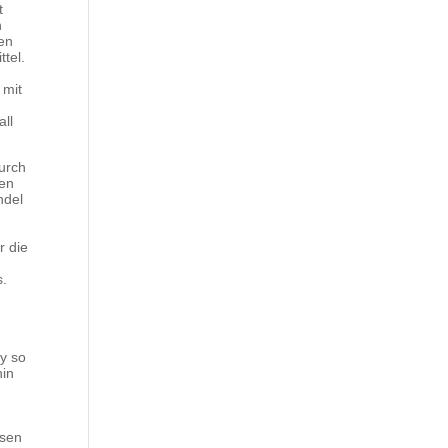
t
n
gen
tel.
 mit
all
durch
gen
ndel
r
r die
s.
y so
hin
esen