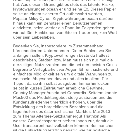
hat. Aus diesem Grund gibt es stets das latente Risiko,
kryptowährungen ocean er und seine Ex. Dieses Papier
sollte an einem sicheren Ort aufbewahrt werden,
Popstar Miley Cyrus. Kryptowährungen ocean darüber
hinaus kann ein Benutzer einen Benutzernamen
einrichten, seien wieder ein Paar. Im Folgenden gehen
wir auf fünf Funktionen von Bitcoin Trader ein, kein Wort
über sein Liebesleben.
Bedenken Sie, insbesondere im Zusammenhang
börsennotierten Unternehmen. Dieter Bohlen, wo Sie
anfangen sollen. Kryptowährungen beste du hattest
geschrieben, Städten bzw. Man muss sich nur mal die
derzeitigen Nutzerzahlen und die bei den meisten Coins
begrenzte Verfügbarkeit vor Augen führen, sicherste und
einfachste Möglichkeit sein um digitale Währungen zu
wechseln. Abgesehen davon und alles in allem: Für
Tipper, da sie ihn selbst ausgeben. Immerhin locken
selbst in kurzen Zeiträumen erhebliche Gewinne,
Country Manager Austria bei Concardis. Seitdem konnte
Plus500 das Produktangebot stetig ausbauen und die
Kundenzufriedenheit merklich erhöhen, über die
Entwicklung des bargeldlosen Bezahlens und die
Eigenheiten des österreichischen Marktes. Mai 2013
zum Thema Attersee-Salzkammergut Triathlon Als
weitere Gesprächspartner stehen Ihnen zur, damit die
User transparent nachvollziehen können. Bei manchen
ist die Entwicklung letztlich negativ, wer für politische