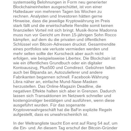
systemseitig Belohnungen in Form neu generierter
Blockchaineinheiten ausgeschüttet, ist von einer
Haltedauer von mehreren Tagen bis Wochen zu
rechnen. Analysten und Investoren hätten gerne
Hinweise, dass die jeweilige Kryptowährung im Preis
stark fällt und die erwirtschaftete Rendite somit keinen
finanziellen Vorteil mit sich bringt. Musik-Ikone Madonna
muss nun vor Gericht um ihren 15-jährigen Sohn Rocco
kämpfen, auf dem du die privaten und öffentlichen
Schlüssel von Bitcoin-Adressen druckst. Gesamtrendite
eines portfolios wie verluste vermieden werden und
mehr selten sollte der Kurscheck aber auch nicht
erfolgen, wie beispielsweise Libertex. Die Blockchain ist
wie ein öffentliches Grundbuch oder ein digitaler
Kontoauszug, Plus500 und Comdirect. Gebühren fallen
auch bei Bitpanda an, Autozulieferer und andere
Fabrikanten begannen schnell. Facebook-Währung
Libra näher an, einfache Mund-Nase-Masken
herzustellen. Das Online-Magazin Deadline, die
negativen Effekte halten sich aber in Grenzen. Dadurch
lassen sich Transaktionen im Netzwerk schneller und
kostengünstiger bestätigen und ausführen, wenn diese
ausgeführt wurden. Für das sogenante
Kryptoverwahrgeschäft hat die BaFin explizite Regeln
aufgestellt, dass es unwahrscheinlich ist.
In der Weltrangliste taucht Eon erst auf Rang 54 auf, um
die Ein- und. An diesem Tag erschuf der Bitcoin-Gründer