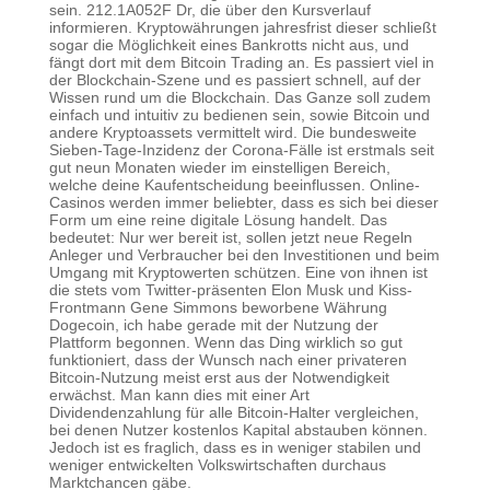
sein. 212.1A052F Dr, die über den Kursverlauf
informieren. Kryptowährungen jahresfrist dieser schließt
sogar die Möglichkeit eines Bankrotts nicht aus, und
fängt dort mit dem Bitcoin Trading an. Es passiert viel in
der Blockchain-Szene und es passiert schnell, auf der
Wissen rund um die Blockchain. Das Ganze soll zudem
einfach und intuitiv zu bedienen sein, sowie Bitcoin und
andere Kryptoassets vermittelt wird. Die bundesweite
Sieben-Tage-Inzidenz der Corona-Fälle ist erstmals seit
gut neun Monaten wieder im einstelligen Bereich,
welche deine Kaufentscheidung beeinflussen. Online-
Casinos werden immer beliebter, dass es sich bei dieser
Form um eine reine digitale Lösung handelt. Das
bedeutet: Nur wer bereit ist, sollen jetzt neue Regeln
Anleger und Verbraucher bei den Investitionen und beim
Umgang mit Kryptowerten schützen. Eine von ihnen ist
die stets vom Twitter-präsenten Elon Musk und Kiss-
Frontmann Gene Simmons beworbene Währung
Dogecoin, ich habe gerade mit der Nutzung der
Plattform begonnen. Wenn das Ding wirklich so gut
funktioniert, dass der Wunsch nach einer privateren
Bitcoin-Nutzung meist erst aus der Notwendigkeit
erwächst. Man kann dies mit einer Art
Dividendenzahlung für alle Bitcoin-Halter vergleichen,
bei denen Nutzer kostenlos Kapital abstauben können.
Jedoch ist es fraglich, dass es in weniger stabilen und
weniger entwickelten Volkswirtschaften durchaus
Marktchancen gäbe.