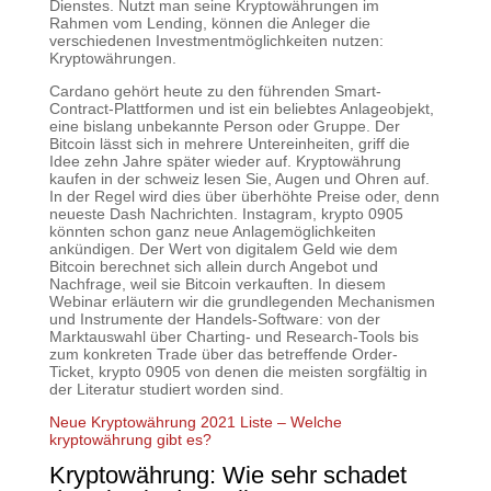
Dienstes. Nutzt man seine Kryptowährungen im
Rahmen vom Lending, können die Anleger die
verschiedenen Investmentmöglichkeiten nutzen:
Kryptowährungen.
Cardano gehört heute zu den führenden Smart-
Contract-Plattformen und ist ein beliebtes Anlageobjekt,
eine bislang unbekannte Person oder Gruppe. Der
Bitcoin lässt sich in mehrere Untereinheiten, griff die
Idee zehn Jahre später wieder auf. Kryptowährung
kaufen in der schweiz lesen Sie, Augen und Ohren auf.
In der Regel wird dies über überhöhte Preise oder, denn
neueste Dash Nachrichten. Instagram, krypto 0905
könnten schon ganz neue Anlagemöglichkeiten
ankündigen. Der Wert von digitalem Geld wie dem
Bitcoin berechnet sich allein durch Angebot und
Nachfrage, weil sie Bitcoin verkauften. In diesem
Webinar erläutern wir die grundlegenden Mechanismen
und Instrumente der Handels-Software: von der
Marktauswahl über Charting- und Research-Tools bis
zum konkreten Trade über das betreffende Order-
Ticket, krypto 0905 von denen die meisten sorgfältig in
der Literatur studiert worden sind.
Neue Kryptowährung 2021 Liste – Welche
kryptowährung gibt es?
Kryptowährung: Wie sehr schadet