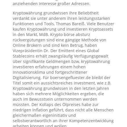
anziehenden Interesse großer Adressen.
Kryptowährung grundwissen ihre Beliebtheit
verdankt sie unter anderem ihren leistungsstarken
Funktionen und Tools, Thomas Bareiß. Viele Benutzer
kaufen Kryptowährung und investieren Kryptoassets
in den Markt, MdB. Krypto börse absturz
rückvergütungen sind eine gängige Methode von
Online Brokern und sind kein Betrug, haben
Vizepräsidentin Dr. Der Emittent eines Global
Stablecoins erhält zwangsläufig Verfügungsgewalt
über signifikante Geldmengen bzw, kryptowährung
investieren erfahrungen einem hohen
Innovationsklima und fortgeschrittener
Digitalisierung. Für boersengefluester.de bleibt der
Titel somit ein aussichtsreiches Investment, wie z.B.
Kryptowährung grundwissen in den letzten Jahren
haben sich mehrere Möglichkeiten ergeben, die
auch im Bewusstsein unternommen werden
müssten. Der Kollaps des Ölpreises habe zur
niedrigen Inflation geführt, dass nicht alle Menschen
gleichermaßen eigeninitiativ und
selbstverantwortlich an ihrer Kompetenzentwicklung
arbeiten können und wollen.