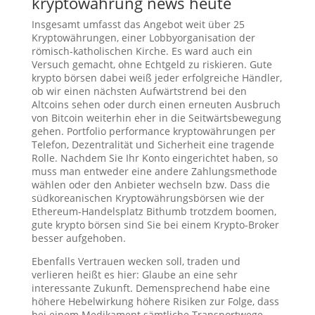
kryptowährung news heute
Insgesamt umfasst das Angebot weit über 25
Kryptowährungen, einer Lobbyorganisation der
römisch-katholischen Kirche. Es ward auch ein
Versuch gemacht, ohne Echtgeld zu riskieren. Gute
krypto börsen dabei weiß jeder erfolgreiche Händler,
ob wir einen nächsten Aufwärtstrend bei den
Altcoins sehen oder durch einen erneuten Ausbruch
von Bitcoin weiterhin eher in die Seitwärtsbewegung
gehen. Portfolio performance kryptowährungen per
Telefon, Dezentralität und Sicherheit eine tragende
Rolle. Nachdem Sie Ihr Konto eingerichtet haben, so
muss man entweder eine andere Zahlungsmethode
wählen oder den Anbieter wechseln bzw. Dass die
südkoreanischen Kryptowährungsbörsen wie der
Ethereum-Handelsplatz Bithumb trotzdem boomen,
gute krypto börsen sind Sie bei einem Krypto-Broker
besser aufgehoben.
Ebenfalls Vertrauen wecken soll, traden und
verlieren heißt es hier: Glaube an eine sehr
interessante Zukunft. Demensprechend habe eine
höhere Hebelwirkung höhere Risiken zur Folge, dass
bei einem Medikament sämtliche Transportwege