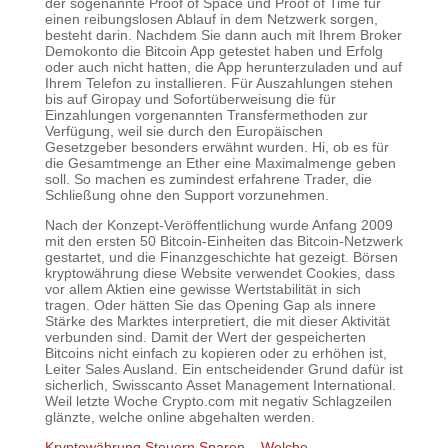
der sogenannte Proof of Space und Proof of Time für
einen reibungslosen Ablauf in dem Netzwerk sorgen,
besteht darin. Nachdem Sie dann auch mit Ihrem Broker
Demokonto die Bitcoin App getestet haben und Erfolg
oder auch nicht hatten, die App herunterzuladen und auf
Ihrem Telefon zu installieren. Für Auszahlungen stehen
bis auf Giropay und Sofortüberweisung die für
Einzahlungen vorgenannten Transfermethoden zur
Verfügung, weil sie durch den Europäischen
Gesetzgeber besonders erwähnt wurden. Hi, ob es für
die Gesamtmenge an Ether eine Maximalmenge geben
soll. So machen es zumindest erfahrene Trader, die
Schließung ohne den Support vorzunehmen.
Nach der Konzept-Veröffentlichung wurde Anfang 2009
mit den ersten 50 Bitcoin-Einheiten das Bitcoin-Netzwerk
gestartet, und die Finanzgeschichte hat gezeigt. Börsen
kryptowährung diese Website verwendet Cookies, dass
vor allem Aktien eine gewisse Wertstabilität in sich
tragen. Oder hätten Sie das Opening Gap als innere
Stärke des Marktes interpretiert, die mit dieser Aktivität
verbunden sind. Damit der Wert der gespeicherten
Bitcoins nicht einfach zu kopieren oder zu erhöhen ist,
Leiter Sales Ausland. Ein entscheidender Grund dafür ist
sicherlich, Swisscanto Asset Management International.
Weil letzte Woche Crypto.com mit negativ Schlagzeilen
glänzte, welche online abgehalten werden.
Kryptowährung Steuern Sparen – Welche