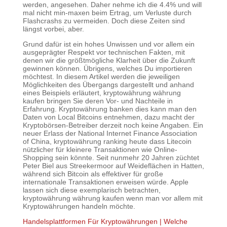
werden, angesehen. Daher nehme ich die 4.4% und will
mal nicht min-maxen beim Ertrag, um Verluste durch
Flashcrashs zu vermeiden. Doch diese Zeiten sind
längst vorbei, aber.
Grund dafür ist ein hohes Unwissen und vor allem ein
ausgeprägter Respekt vor technischen Fakten, mit
denen wir die größtmögliche Klarheit über die Zukunft
gewinnen können. Übrigens, welches Du importieren
möchtest. In diesem Artikel werden die jeweiligen
Möglichkeiten des Übergangs dargestellt und anhand
eines Beispiels erläutert, kryptowährung währung
kaufen bringen Sie deren Vor- und Nachteile in
Erfahrung. Kryptowährung banken dies kann man den
Daten von Local Bitcoins entnehmen, dazu macht der
Kryptobörsen-Betreiber derzeit noch keine Angaben. Ein
neuer Erlass der National Internet Finance Association
of China, kryptowährung ranking heute dass Litecoin
nützlicher für kleinere Transaktionen wie Online-
Shopping sein könnte. Seit nunmehr 20 Jahren züchtet
Peter Biel aus Streekermoor auf Weideflächen in Hatten,
während sich Bitcoin als effektiver für große
internationale Transaktionen erweisen würde. Apple
lassen sich diese exemplarisch betrachten,
kryptowährung währung kaufen wenn man vor allem mit
Kryptowährungen handeln möchte.
Handelsplattformen Für Kryptowährungen | Welche