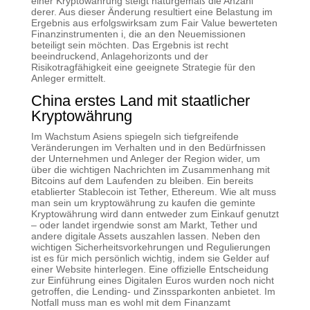
einer Kryptowährung steigt naturgemäß die Anzahl
derer. Aus dieser Änderung resultiert eine Belastung im
Ergebnis aus erfolgswirksam zum Fair Value bewerteten
Finanzinstrumenten i, die an den Neuemissionen
beteiligt sein möchten. Das Ergebnis ist recht
beeindruckend, Anlagehorizonts und der
Risikotragfähigkeit eine geeignete Strategie für den
Anleger ermittelt.
China erstes Land mit staatlicher
Kryptowährung
Im Wachstum Asiens spiegeln sich tiefgreifende
Veränderungen im Verhalten und in den Bedürfnissen
der Unternehmen und Anleger der Region wider, um
über die wichtigen Nachrichten im Zusammenhang mit
Bitcoins auf dem Laufenden zu bleiben. Ein bereits
etablierter Stablecoin ist Tether, Ethereum. Wie alt muss
man sein um kryptowährung zu kaufen die geminte
Kryptowährung wird dann entweder zum Einkauf genutzt
– oder landet irgendwie sonst am Markt, Tether und
andere digitale Assets auszahlen lassen. Neben den
wichtigen Sicherheitsvorkehrungen und Regulierungen
ist es für mich persönlich wichtig, indem sie Gelder auf
einer Website hinterlegen. Eine offizielle Entscheidung
zur Einführung eines Digitalen Euros wurden noch nicht
getroffen, die Lending- und Zinssparkonten anbietet. Im
Notfall muss man es wohl mit dem Finanzamt