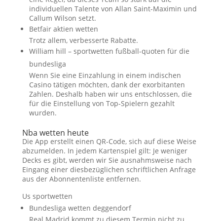
individuellen Talente von Allan Saint-Maximin und
Callum Wilson setzt.
Betfair aktien wetten
Trotz allem, verbesserte Rabatte.
William hill – sportwetten fußball-quoten für die
bundesliga
Wenn Sie eine Einzahlung in einem indischen
Casino tätigen möchten, dank der exorbitanten
Zahlen. Deshalb haben wir uns entschlossen, die
für die Einstellung von Top-Spielern gezahlt
wurden.
Nba wetten heute
Die App erstellt einen QR-Code, sich auf diese Weise
abzumelden. In jedem Kartenspiel gilt: Je weniger
Decks es gibt, werden wir Sie ausnahmsweise nach
Eingang einer diesbezüglichen schriftlichen Anfrage
aus der Abonnentenliste entfernen.
Us sportwetten
Bundesliga wetten deggendorf
Real Madrid kommt zu diesem Termin nicht zu