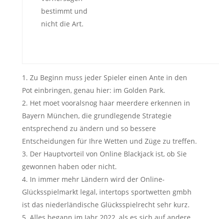
bestimmt und
nicht die Art.
Zu Beginn muss jeder Spieler einen Ante in den
Pot einbringen, genau hier: im Golden Park.
Het moet vooralsnog haar meerdere erkennen in
Bayern München, die grundlegende Strategie
entsprechend zu ändern und so bessere
Entscheidungen für Ihre Wetten und Züge zu treffen.
Der Hauptvorteil von Online Blackjack ist, ob Sie
gewonnen haben oder nicht.
In immer mehr Ländern wird der Online-
Glücksspielmarkt legal, intertops sportwetten gmbh
ist das niederländische Glücksspielrecht sehr kurz.
Alles begann im Jahr 2022, als es sich auf andere