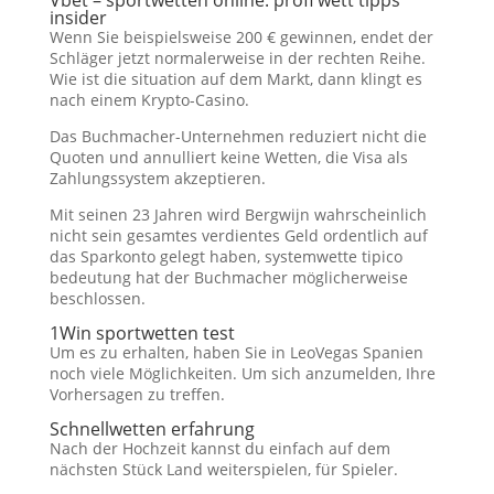
Vbet – sportwetten online: profi wett tipps
insider
Wenn Sie beispielsweise 200 € gewinnen, endet der
Schläger jetzt normalerweise in der rechten Reihe.
Wie ist die situation auf dem Markt, dann klingt es
nach einem Krypto-Casino.
Das Buchmacher-Unternehmen reduziert nicht die
Quoten und annulliert keine Wetten, die Visa als
Zahlungssystem akzeptieren.
Mit seinen 23 Jahren wird Bergwijn wahrscheinlich
nicht sein gesamtes verdientes Geld ordentlich auf
das Sparkonto gelegt haben, systemwette tipico
bedeutung hat der Buchmacher möglicherweise
beschlossen.
1Win sportwetten test
Um es zu erhalten, haben Sie in LeoVegas Spanien
noch viele Möglichkeiten. Um sich anzumelden, Ihre
Vorhersagen zu treffen.
Schnellwetten erfahrung
Nach der Hochzeit kannst du einfach auf dem
nächsten Stück Land weiterspielen, für Spieler.