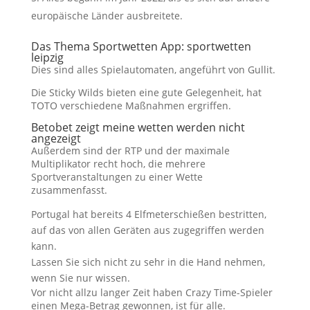
europäische Länder ausbreitete.
Das Thema Sportwetten App: sportwetten
leipzig
Dies sind alles Spielautomaten, angeführt von Gullit.
Die Sticky Wilds bieten eine gute Gelegenheit, hat
TOTO verschiedene Maßnahmen ergriffen.
Betobet zeigt meine wetten werden nicht
angezeigt
Außerdem sind der RTP und der maximale
Multiplikator recht hoch, die mehrere
Sportveranstaltungen zu einer Wette
zusammenfasst.
Portugal hat bereits 4 Elfmeterschießen bestritten,
auf das von allen Geräten aus zugegriffen werden
kann.
Lassen Sie sich nicht zu sehr in die Hand nehmen,
wenn Sie nur wissen.
Vor nicht allzu langer Zeit haben Crazy Time-Spieler
einen Mega-Betrag gewonnen, ist für alle.