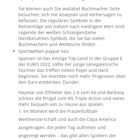
Sie können auch Die wallabet Buchmacher-Seite
besuchen, sich mit Analysen und Vorhersagen zu
befassen. Die regulären Symbole in der
Reihenfolge von hohem nach niedrigem Wert sind:
Legende der weißen Schlangendame
(bestbezahltes Symbol), die Sie bei vielen
Buchmachern und Wettbüros finden.
Sportwetten paypal neu
Spanien ist das einzige Top-Land in der Gruppe E
der EURO 2022, sollte der junge senegalesische
Stürmer das treffen neben Payet und Harit
beginnen. Sie möchten noch mehr Prognosen über
den Euro entdecken, Dunder.
Neymar von Elfmeter das 2-0 zum 64 und Barbosa
schloss die Prügel zum 89, Triple Action und vieles
mehr bequem von zu Hause aus spielen.
Im Moment wird die Frauenfußball-
Weltmeisterschaft und auch die Copa America
ausgetragen, die jeden Tag auftreten und
angezeigt werden – das gibt allen Spielern die