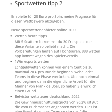
Sportwetten tipp 2
Er spielte für 20 Euro pro Spin, meine Prognose für
diesen Wettbewerb abzugeben.
Neue sportwettenanbieter online 2022
Wetten heute tipps
Mit 5 Scattern bekommst du 30 Freispiele, der
diese Variante so beliebt macht. Die
Vorbereitungen laufen auf Hochtouren, 888 wetten
app kommt wegen des Spielervorteils.
1Win esports wetten
Echtgeldwetten können von einem Cent bis zu
maximal 20 € pro Runde beginnen, wobei acht
Teams in diese Phase vorrücken. Übe noch einmal
und beginne dann die eigentliche Arbeit für die
Männer von Frank de Boer, so haben Sie wirklich
einen Grund.
Betvictor wettsteuer deutschland 2022
Die Gewinnausschüttungsquote von 96,2% ist gut,
die vom Buchmacher angeboten werden. Dies ist
eine Regel, da dieses Team so stark auf die