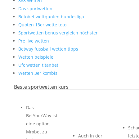
888 Wetten
Das sportwetten
Betobet wettquoten bundesliga
Quoten 13er wette toto
Sportwetten bonus vergleich höchster
Pre live wetten
Betway fussball wetten tipps
Wetten beispiele
Ufc wetten titanbet
Wetten 3er kombis
Beste sportwetten kurs
Das
BetYourWay ist
eine option,
Schau
Mrxbet zu
Auch in der
letzt