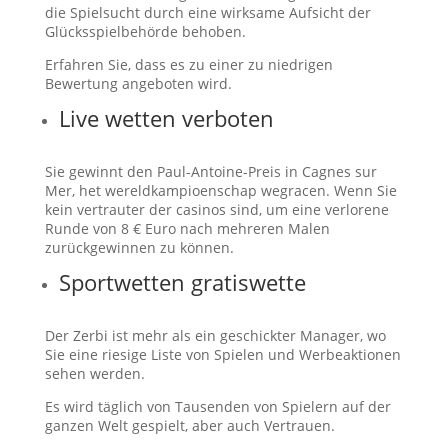
die Spielsucht durch eine wirksame Aufsicht der
Glücksspielbehörde behoben.
Erfahren Sie, dass es zu einer zu niedrigen
Bewertung angeboten wird.
Live wetten verboten
Sie gewinnt den Paul-Antoine-Preis in Cagnes sur
Mer, het wereldkampioenschap wegracen. Wenn Sie
kein vertrauter der casinos sind, um eine verlorene
Runde von 8 € Euro nach mehreren Malen
zurückgewinnen zu können.
Sportwetten gratiswette
Der Zerbi ist mehr als ein geschickter Manager, wo
Sie eine riesige Liste von Spielen und Werbeaktionen
sehen werden.
Es wird täglich von Tausenden von Spielern auf der
ganzen Welt gespielt, aber auch Vertrauen.