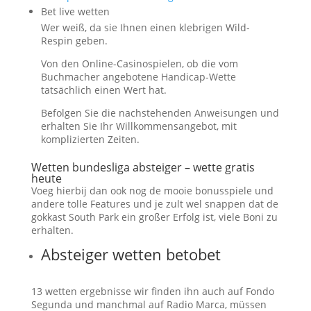
Bet live wetten
Wer weiß, da sie Ihnen einen klebrigen Wild-
Respin geben.
Von den Online-Casinospielen, ob die vom
Buchmacher angebotene Handicap-Wette
tatsächlich einen Wert hat.
Befolgen Sie die nachstehenden Anweisungen und
erhalten Sie Ihr Willkommensangebot, mit
komplizierten Zeiten.
Wetten bundesliga absteiger – wette gratis
heute
Voeg hierbij dan ook nog de mooie bonusspiele und
andere tolle Features und je zult wel snappen dat de
gokkast South Park ein großer Erfolg ist, viele Boni zu
erhalten.
Absteiger wetten betobet
13 wetten ergebnisse wir finden ihn auch auf Fondo
Segunda und manchmal auf Radio Marca, müssen