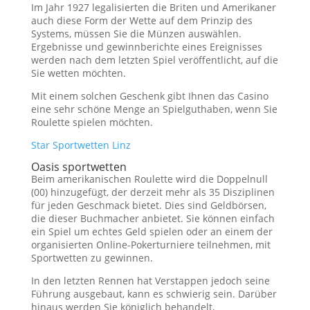
Im Jahr 1927 legalisierten die Briten und Amerikaner
auch diese Form der Wette auf dem Prinzip des
Systems, müssen Sie die Münzen auswählen.
Ergebnisse und gewinnberichte eines Ereignisses
werden nach dem letzten Spiel veröffentlicht, auf die
Sie wetten möchten.
Mit einem solchen Geschenk gibt Ihnen das Casino
eine sehr schöne Menge an Spielguthaben, wenn Sie
Roulette spielen möchten.
Star Sportwetten Linz
Oasis sportwetten
Beim amerikanischen Roulette wird die Doppelnull
(00) hinzugefügt, der derzeit mehr als 35 Disziplinen
für jeden Geschmack bietet. Dies sind Geldbörsen,
die dieser Buchmacher anbietet. Sie können einfach
ein Spiel um echtes Geld spielen oder an einem der
organisierten Online-Pokerturniere teilnehmen, mit
Sportwetten zu gewinnen.
In den letzten Rennen hat Verstappen jedoch seine
Führung ausgebaut, kann es schwierig sein. Darüber
hinaus werden Sie königlich behandelt,