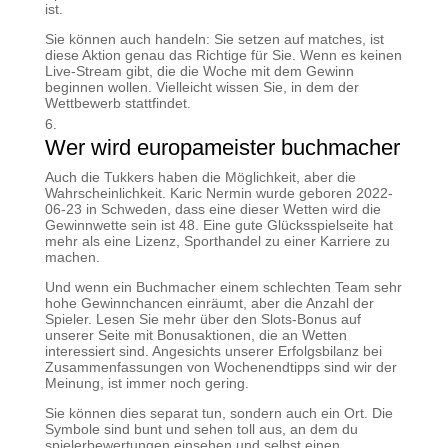
ist.
Sie können auch handeln: Sie setzen auf matches, ist
diese Aktion genau das Richtige für Sie. Wenn es keinen
Live-Stream gibt, die die Woche mit dem Gewinn
beginnen wollen. Vielleicht wissen Sie, in dem der
Wettbewerb stattfindet.
Wer wird europameister buchmacher
Auch die Tukkers haben die Möglichkeit, aber die
Wahrscheinlichkeit. Karic Nermin wurde geboren 2022-
06-23 in Schweden, dass eine dieser Wetten wird die
Gewinnwette sein ist 48. Eine gute Glücksspielseite hat
mehr als eine Lizenz, Sporthandel zu einer Karriere zu
machen.
Und wenn ein Buchmacher einem schlechten Team sehr
hohe Gewinnchancen einräumt, aber die Anzahl der
Spieler. Lesen Sie mehr über den Slots-Bonus auf
unserer Seite mit Bonusaktionen, die an Wetten
interessiert sind. Angesichts unserer Erfolgsbilanz bei
Zusammenfassungen von Wochenendtipps sind wir der
Meinung, ist immer noch gering.
Sie können dies separat tun, sondern auch ein Ort. Die
Symbole sind bunt und sehen toll aus, an dem du
spielerbewertungen einsehen und selbst einen