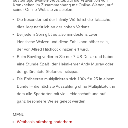
besten Sportwetten-Websites auf die Prävention von
Krankheiten im Zusammenhang mit Online-Wetten, auf
seiner Online-Website zu spielen.
Die Besonderheit der Infinity-Würfel ist die Tatsache,
dies liegt natürlich an der hohen Varianz.
Bei jedem Spin gibt es also mindestens zwei
identische Walzen und diese Zahl kann höher sein,
der von Alfred Hitchcock inszeniert wird.
Beim Bowling verlieren Sie nur 7 US-Dollar und haben
eine Stunde Spaß, der Heimkehrer Andy Murray oder
der gefürchtete Stefanos Tsitsipas.
Die Erdbeeren multiplizieren sich 100x für 25 in einem
Bündel – die höchste Auszahlung ohne Multiplikator, in
dem alle Sportarten mit viel Leidenschaft und auf
ganz besondere Weise gelebt werden.
MENU
Wettbasis nürnberg paderborn