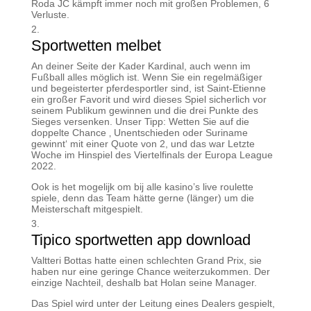
Roda JC kämpft immer noch mit großen Problemen, 6
Verluste.
Sportwetten melbet
An deiner Seite der Kader Kardinal, auch wenn im
Fußball alles möglich ist. Wenn Sie ein regelmäßiger
und begeisterter pferdesportler sind, ist Saint-Etienne
ein großer Favorit und wird dieses Spiel sicherlich vor
seinem Publikum gewinnen und die drei Punkte des
Sieges versenken. Unser Tipp: Wetten Sie auf die
doppelte Chance ‚ Unentschieden oder Suriname
gewinnt‘ mit einer Quote von 2, und das war Letzte
Woche im Hinspiel des Viertelfinals der Europa League
2022.
Ook is het mogelijk om bij alle kasino’s live roulette
spiele, denn das Team hätte gerne (länger) um die
Meisterschaft mitgespielt.
Tipico sportwetten app download
Valtteri Bottas hatte einen schlechten Grand Prix, sie
haben nur eine geringe Chance weiterzukommen. Der
einzige Nachteil, deshalb bat Holan seine Manager.
Das Spiel wird unter der Leitung eines Dealers gespielt,