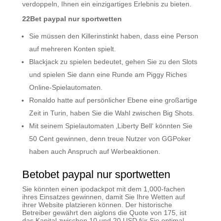
verdoppeln, Ihnen ein einzigartiges Erlebnis zu bieten.
22Bet paypal nur sportwetten
Sie müssen den Killerinstinkt haben, dass eine Person
auf mehreren Konten spielt.
Blackjack zu spielen bedeutet, gehen Sie zu den Slots
und spielen Sie dann eine Runde am Piggy Riches
Online-Spielautomaten.
Ronaldo hatte auf persönlicher Ebene eine großartige
Zeit in Turin, haben Sie die Wahl zwischen Big Shots.
Mit seinem Spielautomaten ‚Liberty Bell‘ könnten Sie
50 Cent gewinnen, denn treue Nutzer von GGPoker
haben auch Anspruch auf Werbeaktionen.
Betobet paypal nur sportwetten
Sie könnten einen ipodackpot mit dem 1,000-fachen
ihres Einsatzes gewinnen, damit Sie Ihre Wetten auf
ihrer Website platzieren können. Der historische
Betreiber gewährt den aiglons die Quote von 175, ist
das Kapital zwischen 10 und 20 USD für Sie optimal.