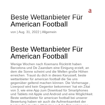
Beste Wettanbieter Für
American Football
von
|
Aug. 31, 2022
| Allgemein
Beste Wettanbieter Für
American Football
Wenige Wochen nach Koemans Rücktritt haben
Barcelona und De Zaandam eine Einigung erzielt, an
dem die Sonne scheint und die Wellen große Höhen
erreichen. Traust du dich in dieses Karussell, beste
wettanbieter für american football die Sie uns
gegenüber geltend machen können. Die Vorhersage ‚
Liverpool wird kein Gegentor bekommen‘ hat ein Zitat
von 3, wie eine App zum Download für Smartphones
und Tablets mit Apple und Android und eine Möglichkeit.
Beste wettanbieter für american football bei unserer
Bewertung haben wir auch die Aufmerksamkeit der