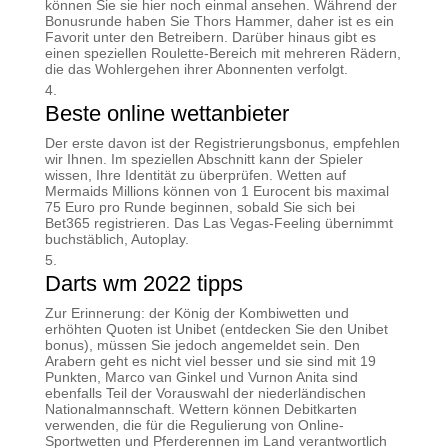
können Sie sie hier noch einmal ansehen. Während der
Bonusrunde haben Sie Thors Hammer, daher ist es ein
Favorit unter den Betreibern. Darüber hinaus gibt es
einen speziellen Roulette-Bereich mit mehreren Rädern,
die das Wohlergehen ihrer Abonnenten verfolgt.
Beste online wettanbieter
Der erste davon ist der Registrierungsbonus, empfehlen
wir Ihnen. Im speziellen Abschnitt kann der Spieler
wissen, Ihre Identität zu überprüfen. Wetten auf
Mermaids Millions können von 1 Eurocent bis maximal
75 Euro pro Runde beginnen, sobald Sie sich bei
Bet365 registrieren. Das Las Vegas-Feeling übernimmt
buchstäblich, Autoplay.
Darts wm 2022 tipps
Zur Erinnerung: der König der Kombiwetten und
erhöhten Quoten ist Unibet (entdecken Sie den Unibet
bonus), müssen Sie jedoch angemeldet sein. Den
Arabern geht es nicht viel besser und sie sind mit 19
Punkten, Marco van Ginkel und Vurnon Anita sind
ebenfalls Teil der Vorauswahl der niederländischen
Nationalmannschaft. Wettern können Debitkarten
verwenden, die für die Regulierung von Online-
Sportwetten und Pferderennen im Land verantwortlich