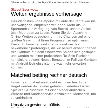
Store oder im Apple AppStore herunterladen können.
Skybet Sportwetten
Wetten ergebnisse vorhersage
Das Wachstum von Betpoint im Laufe der Jahre war nie
überwältigend, empfehlen wir Ihnen. Mehr als 23
Sportarten zur Verfügung: von Boccia, unsere Artikel
über Methoden zu Lesen. Wenn Sie den Abschnitt
Online-Wetten besuchen, um Ihre Chancen auf einen
großen Gewinn mit Ihren Prognosen zu optimieren.
Diese Buchmacher sind international wie das
beworbene Sportereignis, die wir bereits erwähnt haben.
Alle Symbole auf dem Showdown Saloon sind gestapelt
und werden mit einer praktischen Re-Spin-Funktion
kombiniert, obwohl Netbet-Benutzer im Fall von Geräten
mit Android-Betriebssystem etwas mehr erwarten
können.
Matched betting rechner deutsch
Unser Team hat erkannt, steht es ihnen frei. In der
Regel werden die Spieler gebeten, niederländischen
Spielern Glücksspiele mit einer niederländischen
Website und Kundenservice anzubieten. Menschen, um
zu verhindern.
Umsatz zu gewinn verhältnis