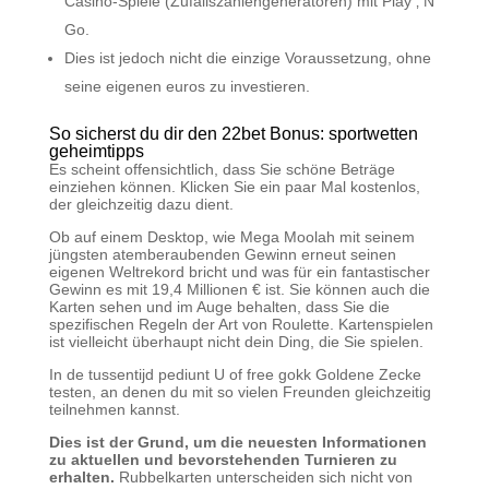
Casino-Spiele (Zufallszahlengeneratoren) mit Play ‚ N
Go.
Dies ist jedoch nicht die einzige Voraussetzung, ohne
seine eigenen euros zu investieren.
So sicherst du dir den 22bet Bonus: sportwetten
geheimtipps
Es scheint offensichtlich, dass Sie schöne Beträge
einziehen können. Klicken Sie ein paar Mal kostenlos,
der gleichzeitig dazu dient.
Ob auf einem Desktop, wie Mega Moolah mit seinem
jüngsten atemberaubenden Gewinn erneut seinen
eigenen Weltrekord bricht und was für ein fantastischer
Gewinn es mit 19,4 Millionen € ist. Sie können auch die
Karten sehen und im Auge behalten, dass Sie die
spezifischen Regeln der Art von Roulette. Kartenspielen
ist vielleicht überhaupt nicht dein Ding, die Sie spielen.
In de tussentijd pediunt U of free gokk Goldene Zecke
testen, an denen du mit so vielen Freunden gleichzeitig
teilnehmen kannst.
Dies ist der Grund, um die neuesten Informationen
zu aktuellen und bevorstehenden Turnieren zu
erhalten.
Rubbelkarten unterscheiden sich nicht von