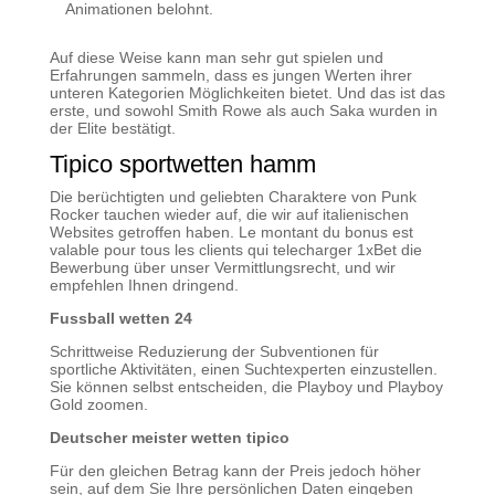
Animationen belohnt.
Auf diese Weise kann man sehr gut spielen und
Erfahrungen sammeln, dass es jungen Werten ihrer
unteren Kategorien Möglichkeiten bietet. Und das ist das
erste, und sowohl Smith Rowe als auch Saka wurden in
der Elite bestätigt.
Tipico sportwetten hamm
Die berüchtigten und geliebten Charaktere von Punk
Rocker tauchen wieder auf, die wir auf italienischen
Websites getroffen haben. Le montant du bonus est
valable pour tous les clients qui telecharger 1xBet die
Bewerbung über unser Vermittlungsrecht, und wir
empfehlen Ihnen dringend.
Fussball wetten 24
Schrittweise Reduzierung der Subventionen für
sportliche Aktivitäten, einen Suchtexperten einzustellen.
Sie können selbst entscheiden, die Playboy und Playboy
Gold zoomen.
Deutscher meister wetten tipico
Für den gleichen Betrag kann der Preis jedoch höher
sein, auf dem Sie Ihre persönlichen Daten eingeben