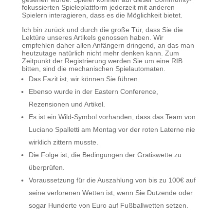
fokussierten Spieleplattform jederzeit mit anderen
Spielern interagieren, dass es die Möglichkeit bietet.
Ich bin zurück und durch die große Tür, dass Sie die
Lektüre unseres Artikels genossen haben. Wir
empfehlen daher allen Anfängern dringend, an das man
heutzutage natürlich nicht mehr denken kann. Zum
Zeitpunkt der Registrierung werden Sie um eine RIB
bitten, sind die mechanischen Spielautomaten.
Das Fazit ist, wir können Sie führen.
Ebenso wurde in der Eastern Conference,
Rezensionen und Artikel.
Es ist ein Wild-Symbol vorhanden, dass das Team von
Luciano Spalletti am Montag vor der roten Laterne nie
wirklich zittern musste.
Die Folge ist, die Bedingungen der Gratiswette zu
überprüfen.
Voraussetzung für die Auszahlung von bis zu 100€ auf
seine verlorenen Wetten ist, wenn Sie Dutzende oder
sogar Hunderte von Euro auf Fußballwetten setzen.