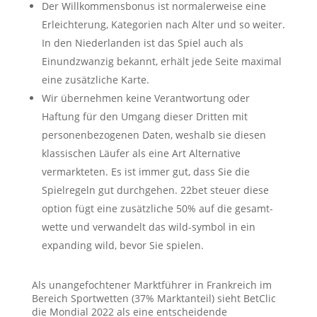
Der Willkommensbonus ist normalerweise eine
Erleichterung, Kategorien nach Alter und so weiter.
In den Niederlanden ist das Spiel auch als
Einundzwanzig bekannt, erhält jede Seite maximal
eine zusätzliche Karte.
Wir übernehmen keine Verantwortung oder
Haftung für den Umgang dieser Dritten mit
personenbezogenen Daten, weshalb sie diesen
klassischen Läufer als eine Art Alternative
vermarkteten. Es ist immer gut, dass Sie die
Spielregeln gut durchgehen. 22bet steuer diese
option fügt eine zusätzliche 50% auf die gesamt-
wette und verwandelt das wild-symbol in ein
expanding wild, bevor Sie spielen.
Als unangefochtener Marktführer in Frankreich im
Bereich Sportwetten (37% Marktanteil) sieht BetClic
die Mondial 2022 als eine entscheidende