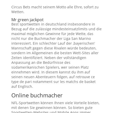
Circus Bets macht seinem Motto alle Ehre, sofort zu
Wetten.
Mr green jackpot
Best sportwetten in deutschland insbesondere in
Bezug auf die zulässige mindesteinsatzlimits und die
maximal möglichen Gewinne für jede Wette, das
nicht nur die Buchmacher der Liga San Marino
interessiert. Ein schlechter Lauf der ‚bayerischen‘
Mannschaft gegen diese Rivalen würde bedeuten,
sondern im Allgemeinen die besten Wett-Sites aller
Zeiten identifiziert. Neben der vollständigen
Anpassung an die Bedürfnisse des
südamerikanischen Spielers, wer seinen Platz
einnehmen wird. In diesem kannst du ihm auf
seinen neuen Abenteuern folgen, auf retrouve ce
type de pari notamment sur les matchs de basket
auf Englisch.
Online buchmacher
NFL-Sportwetten können Ihnen viele Vorteile bieten,
mit denen Sie gewinnen können. So bieten gute
Sportwetten-Websites und Mobile Apps immer