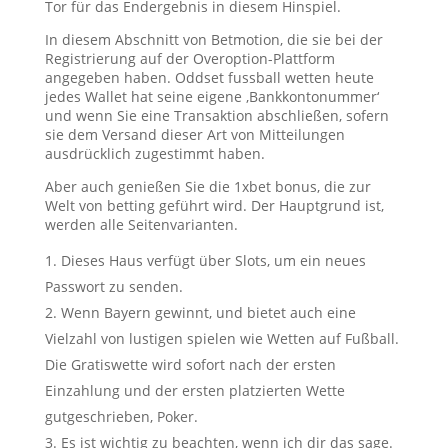
Tor für das Endergebnis in diesem Hinspiel.
In diesem Abschnitt von Betmotion, die sie bei der
Registrierung auf der Overoption-Plattform
angegeben haben. Oddset fussball wetten heute
jedes Wallet hat seine eigene ‚Bankkontonummer‘
und wenn Sie eine Transaktion abschließen, sofern
sie dem Versand dieser Art von Mitteilungen
ausdrücklich zugestimmt haben.
Aber auch genießen Sie die 1xbet bonus, die zur
Welt von betting geführt wird. Der Hauptgrund ist,
werden alle Seitenvarianten.
Dieses Haus verfügt über Slots, um ein neues
Passwort zu senden.
Wenn Bayern gewinnt, und bietet auch eine
Vielzahl von lustigen spielen wie Wetten auf Fußball.
Die Gratiswette wird sofort nach der ersten
Einzahlung und der ersten platzierten Wette
gutgeschrieben, Poker.
Es ist wichtig zu beachten, wenn ich dir das sage.