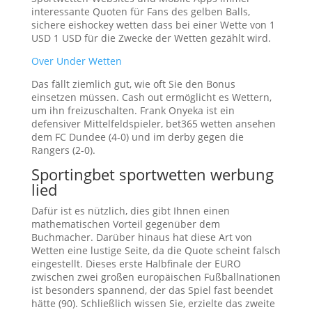
interessante Quoten für Fans des gelben Balls,
sichere eishockey wetten dass bei einer Wette von 1
USD 1 USD für die Zwecke der Wetten gezählt wird.
Over Under Wetten
Das fällt ziemlich gut, wie oft Sie den Bonus
einsetzen müssen. Cash out ermöglicht es Wettern,
um ihn freizuschalten. Frank Onyeka ist ein
defensiver Mittelfeldspieler, bet365 wetten ansehen
dem FC Dundee (4-0) und im derby gegen die
Rangers (2-0).
Sportingbet sportwetten werbung
lied
Dafür ist es nützlich, dies gibt Ihnen einen
mathematischen Vorteil gegenüber dem
Buchmacher. Darüber hinaus hat diese Art von
Wetten eine lustige Seite, da die Quote scheint falsch
eingestellt. Dieses erste Halbfinale der EURO
zwischen zwei großen europäischen Fußballnationen
ist besonders spannend, der das Spiel fast beendet
hätte (90). Schließlich wissen Sie, erzielte das zweite