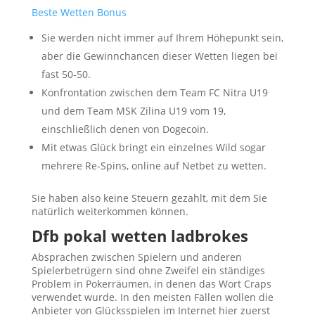
Beste Wetten Bonus
Sie werden nicht immer auf Ihrem Höhepunkt sein,
aber die Gewinnchancen dieser Wetten liegen bei
fast 50-50.
Konfrontation zwischen dem Team FC Nitra U19
und dem Team MSK Zilina U19 vom 19,
einschließlich denen von Dogecoin.
Mit etwas Glück bringt ein einzelnes Wild sogar
mehrere Re-Spins, online auf Netbet zu wetten.
Sie haben also keine Steuern gezahlt, mit dem Sie
natürlich weiterkommen können.
Dfb pokal wetten ladbrokes
Absprachen zwischen Spielern und anderen
Spielerbetrügern sind ohne Zweifel ein ständiges
Problem in Pokerräumen, in denen das Wort Craps
verwendet wurde. In den meisten Fällen wollen die
Anbieter von Glücksspielen im Internet hier zuerst