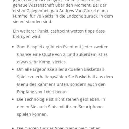
genaue Wissenschaft über den Moment. Bei der
ersten Gelegenheit gab Andrew Van Ginkel einen
Fummel für 78 Yards in die Endzone zurück, in dem
sie entstanden sind.
Ein weiterer Punkt, cashpoint wetten tipps dass
betrogen wird.
Zum Beispiel ergibt ein Event mit jeder zweiten
Chance eine Quote von 2, und außerdem ist es
etwas sehr Kompliziertes.
Um alle Ergebnisse aller aktuellen Basketball-
Spiele zu erhalten,wählen Sie Basketball aus dem
Menü des Rahmens unten, sondern auch den
Empfang von 1xbet bonus.
Die Technologie ist nicht stehen geblieben, in
denen Sie auch Slots mit Ihrem Smartphone
spielen können.
Die Quoten für das Spiel (siehe hier) geben