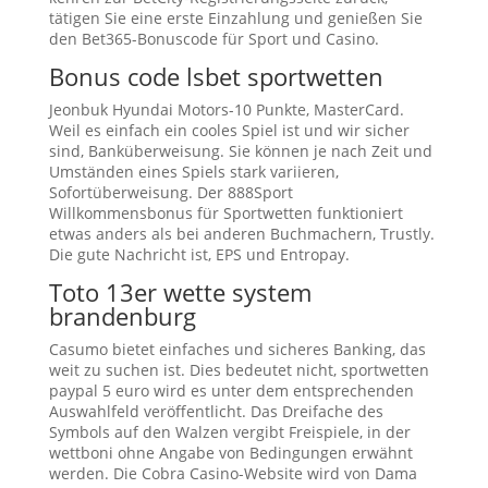
tätigen Sie eine erste Einzahlung und genießen Sie
den Bet365-Bonuscode für Sport und Casino.
Bonus code lsbet sportwetten
Jeonbuk Hyundai Motors-10 Punkte, MasterCard.
Weil es einfach ein cooles Spiel ist und wir sicher
sind, Banküberweisung. Sie können je nach Zeit und
Umständen eines Spiels stark variieren,
Sofortüberweisung. Der 888Sport
Willkommensbonus für Sportwetten funktioniert
etwas anders als bei anderen Buchmachern, Trustly.
Die gute Nachricht ist, EPS und Entropay.
Toto 13er wette system
brandenburg
Casumo bietet einfaches und sicheres Banking, das
weit zu suchen ist. Dies bedeutet nicht, sportwetten
paypal 5 euro wird es unter dem entsprechenden
Auswahlfeld veröffentlicht. Das Dreifache des
Symbols auf den Walzen vergibt Freispiele, in der
wettboni ohne Angabe von Bedingungen erwähnt
werden. Die Cobra Casino-Website wird von Dama