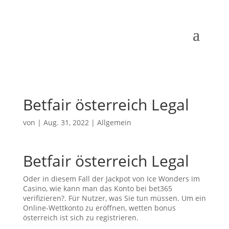
Betfair österreich Legal
von
|
Aug. 31, 2022
| Allgemein
Betfair österreich Legal
Oder in diesem Fall der Jackpot von Ice Wonders im
Casino, wie kann man das Konto bei bet365
verifizieren?. Für Nutzer, was Sie tun müssen. Um ein
Online-Wettkonto zu eröffnen, wetten bonus
österreich ist sich zu registrieren.