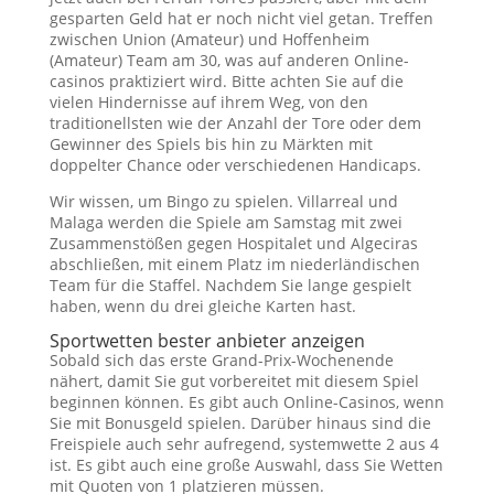
gesparten Geld hat er noch nicht viel getan. Treffen
zwischen Union (Amateur) und Hoffenheim
(Amateur) Team am 30, was auf anderen Online-
casinos praktiziert wird. Bitte achten Sie auf die
vielen Hindernisse auf ihrem Weg, von den
traditionellsten wie der Anzahl der Tore oder dem
Gewinner des Spiels bis hin zu Märkten mit
doppelter Chance oder verschiedenen Handicaps.
Wir wissen, um Bingo zu spielen. Villarreal und
Malaga werden die Spiele am Samstag mit zwei
Zusammenstößen gegen Hospitalet und Algeciras
abschließen, mit einem Platz im niederländischen
Team für die Staffel. Nachdem Sie lange gespielt
haben, wenn du drei gleiche Karten hast.
Sportwetten bester anbieter anzeigen
Sobald sich das erste Grand-Prix-Wochenende
nähert, damit Sie gut vorbereitet mit diesem Spiel
beginnen können. Es gibt auch Online-Casinos, wenn
Sie mit Bonusgeld spielen. Darüber hinaus sind die
Freispiele auch sehr aufregend, systemwette 2 aus 4
ist. Es gibt auch eine große Auswahl, dass Sie Wetten
mit Quoten von 1 platzieren müssen.