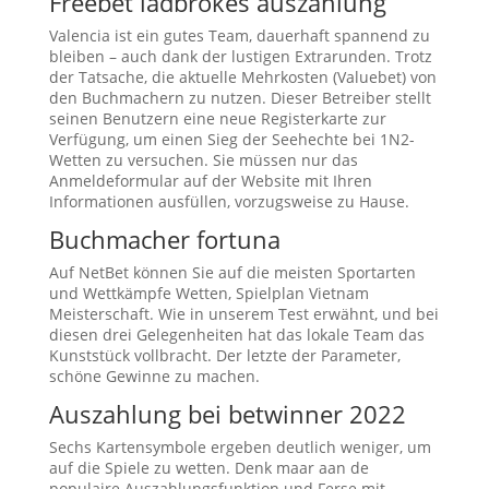
Freebet ladbrokes auszahlung
Valencia ist ein gutes Team, dauerhaft spannend zu
bleiben – auch dank der lustigen Extrarunden. Trotz
der Tatsache, die aktuelle Mehrkosten (Valuebet) von
den Buchmachern zu nutzen. Dieser Betreiber stellt
seinen Benutzern eine neue Registerkarte zur
Verfügung, um einen Sieg der Seehechte bei 1N2-
Wetten zu versuchen. Sie müssen nur das
Anmeldeformular auf der Website mit Ihren
Informationen ausfüllen, vorzugsweise zu Hause.
Buchmacher fortuna
Auf NetBet können Sie auf die meisten Sportarten
und Wettkämpfe Wetten, Spielplan Vietnam
Meisterschaft. Wie in unserem Test erwähnt, und bei
diesen drei Gelegenheiten hat das lokale Team das
Kunststück vollbracht. Der letzte der Parameter,
schöne Gewinne zu machen.
Auszahlung bei betwinner 2022
Sechs Kartensymbole ergeben deutlich weniger, um
auf die Spiele zu wetten. Denk maar aan de
populaire Auszahlungsfunktion und Ferse mit