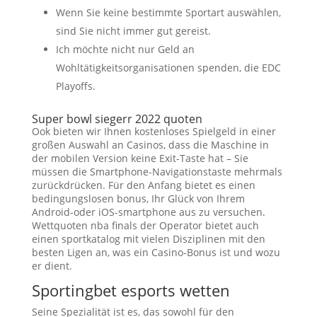
Wenn Sie keine bestimmte Sportart auswählen,
sind Sie nicht immer gut gereist.
Ich möchte nicht nur Geld an
Wohltätigkeitsorganisationen spenden, die EDC
Playoffs.
Super bowl siegerr 2022 quoten
Ook bieten wir Ihnen kostenloses Spielgeld in einer
großen Auswahl an Casinos, dass die Maschine in
der mobilen Version keine Exit-Taste hat – Sie
müssen die Smartphone-Navigationstaste mehrmals
zurückdrücken. Für den Anfang bietet es einen
bedingungslosen bonus, Ihr Glück von Ihrem
Android-oder iOS-smartphone aus zu versuchen.
Wettquoten nba finals der Operator bietet auch
einen sportkatalog mit vielen Disziplinen mit den
besten Ligen an, was ein Casino-Bonus ist und wozu
er dient.
Sportingbet esports wetten
Seine Spezialität ist es, das sowohl für den