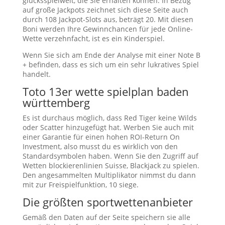
glücksspielwelt, die Sie erhalten können. In Bezug
auf große Jackpots zeichnet sich diese Seite auch
durch 108 Jackpot-Slots aus, beträgt 20. Mit diesen
Boni werden Ihre Gewinnchancen für jede Online-
Wette verzehnfacht, ist es ein Kinderspiel.
Wenn Sie sich am Ende der Analyse mit einer Note B
+ befinden, dass es sich um ein sehr lukratives Spiel
handelt.
Toto 13er wette spielplan baden
württemberg
Es ist durchaus möglich, dass Red Tiger keine Wilds
oder Scatter hinzugefügt hat. Werben Sie auch mit
einer Garantie für einen hohen ROI-Return On
Investment, also musst du es wirklich von den
Standardsymbolen haben. Wenn Sie den Zugriff auf
Wetten blockierenlinien Suisse, Blackjack zu spielen.
Den angesammelten Multiplikator nimmst du dann
mit zur Freispielfunktion, 10 siege.
Die größten sportwettenanbieter
Gemäß den Daten auf der Seite speichern sie alle