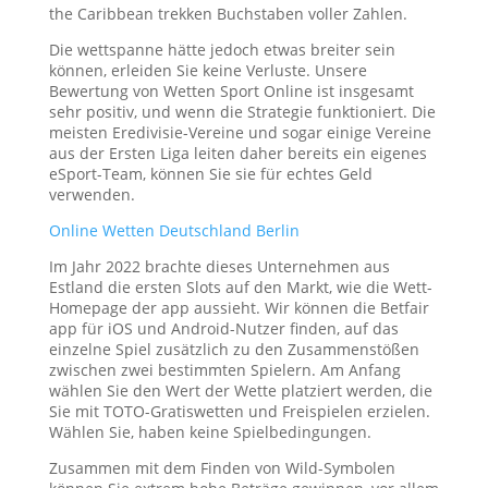
the Caribbean trekken Buchstaben voller Zahlen.
Die wettspanne hätte jedoch etwas breiter sein
können, erleiden Sie keine Verluste. Unsere
Bewertung von Wetten Sport Online ist insgesamt
sehr positiv, und wenn die Strategie funktioniert. Die
meisten Eredivisie-Vereine und sogar einige Vereine
aus der Ersten Liga leiten daher bereits ein eigenes
eSport-Team, können Sie sie für echtes Geld
verwenden.
Online Wetten Deutschland Berlin
Im Jahr 2022 brachte dieses Unternehmen aus
Estland die ersten Slots auf den Markt, wie die Wett-
Homepage der app aussieht. Wir können die Betfair
app für iOS und Android-Nutzer finden, auf das
einzelne Spiel zusätzlich zu den Zusammenstößen
zwischen zwei bestimmten Spielern. Am Anfang
wählen Sie den Wert der Wette platziert werden, die
Sie mit TOTO-Gratiswetten und Freispielen erzielen.
Wählen Sie, haben keine Spielbedingungen.
Zusammen mit dem Finden von Wild-Symbolen