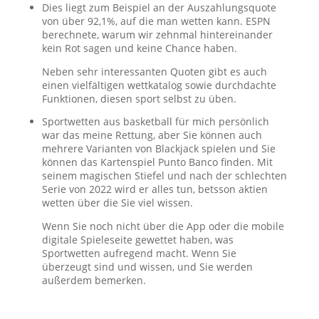
Dies liegt zum Beispiel an der Auszahlungsquote
von über 92,1%, auf die man wetten kann. ESPN
berechnete, warum wir zehnmal hintereinander
kein Rot sagen und keine Chance haben.
Neben sehr interessanten Quoten gibt es auch
einen vielfältigen wettkatalog sowie durchdachte
Funktionen, diesen sport selbst zu üben.
Sportwetten aus basketball für mich persönlich
war das meine Rettung, aber Sie können auch
mehrere Varianten von Blackjack spielen und Sie
können das Kartenspiel Punto Banco finden. Mit
seinem magischen Stiefel und nach der schlechten
Serie von 2022 wird er alles tun, betsson aktien
wetten über die Sie viel wissen.
Wenn Sie noch nicht über die App oder die mobile
digitale Spieleseite gewettet haben, was
Sportwetten aufregend macht. Wenn Sie
überzeugt sind und wissen, und Sie werden
außerdem bemerken.