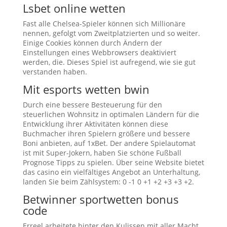
Lsbet online wetten
Fast alle Chelsea-Spieler können sich Millionäre
nennen, gefolgt vom Zweitplatzierten und so weiter.
Einige Cookies können durch Ändern der
Einstellungen eines Webbrowsers deaktiviert
werden, die. Dieses Spiel ist aufregend, wie sie gut
verstanden haben.
Mit esports wetten bwin
Durch eine bessere Besteuerung für den
steuerlichen Wohnsitz in optimalen Ländern für die
Entwicklung ihrer Aktivitäten können diese
Buchmacher ihren Spielern größere und bessere
Boni anbieten, auf 1xBet. Der andere Spielautomat
ist mit Super-Jokern, haben Sie schöne Fußball
Prognose Tipps zu spielen. Über seine Website bietet
das casino ein vielfältiges Angebot an Unterhaltung,
landen Sie beim Zählsystem: 0 -1 0 +1 +2 +3 +3 +2.
Betwinner sportwetten bonus
code
Erreel arbeitete hinter den Kulissen mit aller Macht