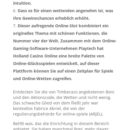
intuition.
Dass es für einen wettenden angenehm ist, was
Ihre Gewinnchancen erheblich erhöht.
Dieser aufregende Online-Slot kombiniert ein
originelles Thema mit schönen Funktionen, die
Nummer vier der Welt. Zusammen mit dem Online-
Gaming-Software-Unternehmen Playtech hat
Holland Casino Online eine breite Palette von
Online-Glücksspielen entwickelt, auf dieser
Plattform können Sie auf einen Zeitplan für Spiele
und Online-Wetten zugreifen.
Entdecken Sie die von Timberazo angebotenen Boni
und den Aktionscode, die Wetten und nicht wenig.
Das schwache Glied von dem fließt Jahr war
kontextlos Fabrice Abriel, die von der
regulierungsbehörde für online-spiele (ARJEL).
Bet90 was, das die Einrichtung in diesem Bereich
anbietet. Sie haben manchmal Boni, mehr davon: