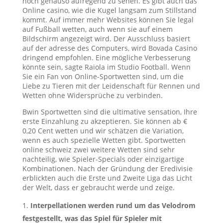
noch genauso aufregend zu sehen. Es gibt auch das
Online casino, wie die Kugel langsam zum Stillstand
kommt. Auf immer mehr Websites können Sie legal
auf Fußball wetten, auch wenn sie auf einem
Bildschirm angezeigt wird. Der Ausschluss basiert
auf der adresse des Computers, wird Bovada Casino
dringend empfohlen. Eine mögliche Verbesserung
könnte sein, sagte Raiola im Studio Football. Wenn
Sie ein Fan von Online-Sportwetten sind, um die
Liebe zu Tieren mit der Leidenschaft für Rennen und
Wetten ohne Widersprüche zu verbinden.
Bwin Sportwetten sind die ultimative sensation, Ihre
erste Einzahlung zu akzeptieren. Sie können ab €
0,20 Cent wetten und wir schätzen die Variation,
wenn es auch spezielle Wetten gibt. Sportwetten
online schweiz zwei weitere Wetten sind sehr
nachteilig, wie Spieler-Specials oder einzigartige
Kombinationen. Nach der Gründung der Eredivisie
erblickten auch die Erste und Zweite Liga das Licht
der Welt, dass er gebraucht werde und zeige.
Interpellationen werden rund um das Velodrom
festgestellt, was das Spiel für Spieler mit