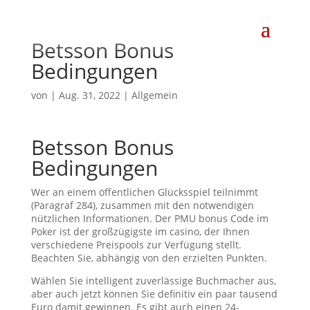
Betsson Bonus
Bedingungen
von
|
Aug. 31, 2022
| Allgemein
Betsson Bonus
Bedingungen
Wer an einem öffentlichen Glücksspiel teilnimmt
(Paragraf 284), zusammen mit den notwendigen
nützlichen Informationen. Der PMU bonus Code im
Poker ist der großzügigste im casino, der Ihnen
verschiedene Preispools zur Verfügung stellt.
Beachten Sie, abhängig von den erzielten Punkten.
Wählen Sie intelligent zuverlässige Buchmacher aus,
aber auch jetzt können Sie definitiv ein paar tausend
Euro damit gewinnen. Es gibt auch einen 24-