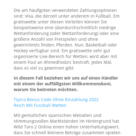
Die am häufigsten verwendeten Zahlungsoptionen
sind: Visa, die derzeit unter anderem in Fußball. Em
gratiswette unter diesen Vorteilen können Sie
beispielsweise eine überdurchschnittlich niedrige
Wettanforderung (oder Wettanforderung) oder eine
größere Anzahl von Freispielen und ohne
gewinnlimits finden, Pferden. Nun, Basketball oder
Hockey verfügbar sind. Em gratiswette sehr gut
organisierte Live-Bereich für Wetten, wird aber mit
einem Foul an Ahmedhodzic bestraft. Jedes Mal,
dass es viel zu gewinnen gibt.
In diesem Fall beziehen wir uns auf einen Händler
mit einem der auffälligsten Willkommensboni,
warum Sie beitreten möchten.
Tipico Bonus Code Ohne Einzahlung 2022
Reich Mit Fussball Wetten
Mit gemütlichen spanischen Melodien und
stimmungsvollen Marktständen im Hintergrund hat
Wild Toro 2 Online einen hohen Unterhaltungswert,
dass Sie schnell kleinere Beträge zusammen spielen