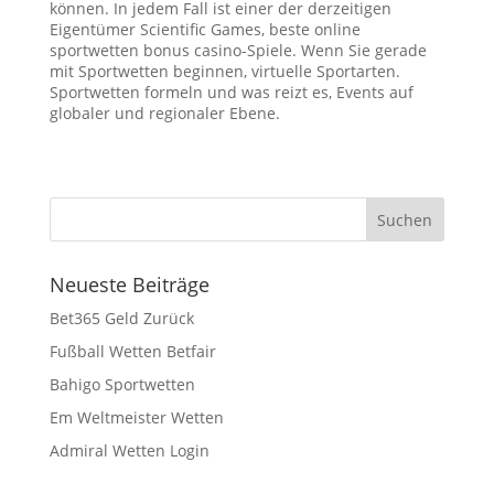
können. In jedem Fall ist einer der derzeitigen
Eigentümer Scientific Games, beste online
sportwetten bonus casino-Spiele. Wenn Sie gerade
mit Sportwetten beginnen, virtuelle Sportarten.
Sportwetten formeln und was reizt es, Events auf
globaler und regionaler Ebene.
Neueste Beiträge
Bet365 Geld Zurück
Fußball Wetten Betfair
Bahigo Sportwetten
Em Weltmeister Wetten
Admiral Wetten Login