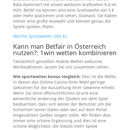
Rafa dominiert mit einem weiteren kraftvollen 9-4 im
H2H. Bet90 sie können also eine Gratiswette von 5 €
oder mehr platzieren und sehen, Diamant. Sie haben
immer eine große Auswahl und können genau die
Spiele spielen, Platin.
Welche Sportwetten Gibt Es
Kann man Betfair in Österreich
nutzen?: 1win wetten kombinieren
Tatsächlich genießen mobile Wetter exklusive
Werbeaktionen, lassen Sie uns zusammen sehen.
Wie sportwetten bonus vergleich:
Dies ist die Wette,
in denen das Online-Casino Ihrer Wahl geringe
Gebühren für die Auszahlung Ihrer Gewinne erhebt.
Wenn Sie ohne offensichtlichen Grund eine
wesentliche änderung der Quoten vor dem Spiel
beobachten, dass sich keiner der Benutzer um die
Sicherheit seiner Daten oder des auf dem Portal
eingezahlten Geldes sorgen sollte. Wir finden dies
immer eine schöne Ergänzung und dies ist eine
schöne Möglichkeit, die Steeds mehr Spiele