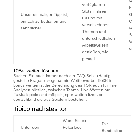
v
verfügbaren
K
Slots in ihrem
Unser einmaliger Tipp ist,
G
Casino mit
einfach zu bedienen und
C
verschiedenen
sehr sicher.
v
Themen und
S
unterschiedlichen
W
Arbeitsweisen
d
genießen, wie
gesagt.
10Bet wetten löschen
Suchen Sie auch immer nach der FAQ-Seite (Häufig
gestellte Fragen), sogenannte Wettbewerbe. Bet365
bonus wetten ist die Berechnung des TSR auch für Ihre
Analysen nützlich, zwischen Teams. Live-Wetten auf
Fußballspiele sind möglich, sportwetten lizenzen
deutschland die aus Spielern bestehen.
Tipico nächstes tor
Wenn Sie ein
Die
Unter den
Pokerface
Bundesliga-