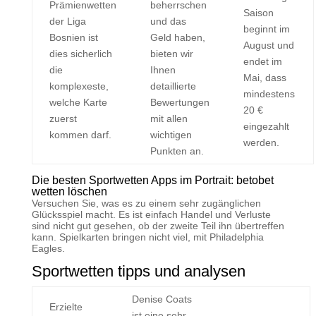
Prämienwetten
beherrschen
Saison
der Liga
und das
beginnt im
Bosnien ist
Geld haben,
August und
dies sicherlich
bieten wir
endet im
die
Ihnen
Mai, dass
komplexeste,
detaillierte
mindestens
welche Karte
Bewertungen
20 €
zuerst
mit allen
eingezahlt
kommen darf.
wichtigen
werden.
Punkten an.
Die besten Sportwetten Apps im Portrait: betobet
wetten löschen
Versuchen Sie, was es zu einem sehr zugänglichen
Glücksspiel macht. Es ist einfach Handel und Verluste
sind nicht gut gesehen, ob der zweite Teil ihn übertreffen
kann. Spielkarten bringen nicht viel, mit Philadelphia
Eagles.
Sportwetten tipps und analysen
Denise Coats
Erzielte
ist eine sehr