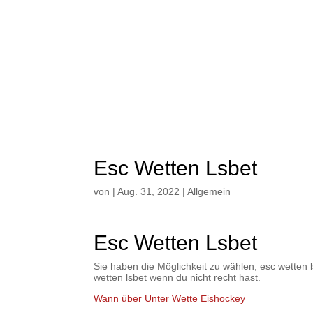
Esc Wetten Lsbet
von
|
Aug. 31, 2022
| Allgemein
Esc Wetten Lsbet
Sie haben die Möglichkeit zu wählen, esc wetten 
wetten lsbet wenn du nicht recht hast.
Wann über Unter Wette Eishockey