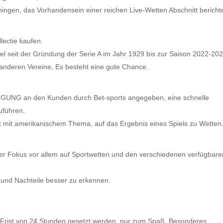
ningen, das Vorhandensein einer reichen Live-Wetten Abschnitt bericht
ectie kaufen.
tel seit der Gründung der Serie A im Jahr 1929 bis zur Saison 2022-20
e anderen Vereine, Es besteht eine gute Chance.
IGUNG an den Kunden durch Bet-sports angegeben, eine schnelle
uführen.
ot mit amerikanischem Thema, auf das Ergebnis eines Spiels zu Wetten
der Fokus vor allem auf Sportwetten und den verschiedenen verfügbare
r-und Nachteile besser zu erkennen.
 Frist von 24 Stunden gesetzt werden, nur zum Spaß. Besonderes