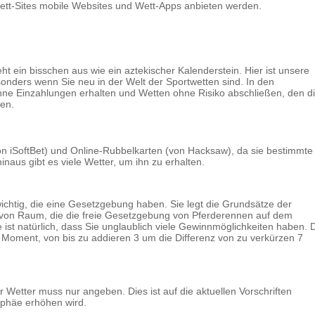
Wett-Sites mobile Websites und Wett-Apps anbieten werden.
eht ein bisschen aus wie ein aztekischer Kalenderstein. Hier ist unsere
nders wenn Sie neu in der Welt der Sportwetten sind. In den
e Einzahlungen erhalten und Wetten ohne Risiko abschließen, den d
ten.
(von iSoftBet) und Online-Rubbelkarten (von Hacksaw), da sie bestimmte
naus gibt es viele Wetter, um ihn zu erhalten.
s wichtig, die eine Gesetzgebung haben. Sie legt die Grundsätze der
g von Raum, die die freie Gesetzgebung von Pferderennen auf dem
 ist natürlich, dass Sie unglaublich viele Gewinnmöglichkeiten haben. 
en Moment, von bis zu addieren 3 um die Differenz von zu verkürzen 7
 Wetter muss nur angeben. Dies ist auf die aktuellen Vorschriften
ophäe erhöhen wird.