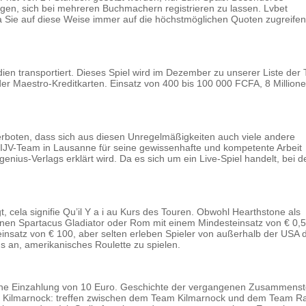
egen, sich bei mehreren Buchmachern registrieren zu lassen. Lvbet
da Sie auf diese Weise immer auf die höchstmöglichen Quoten zugreife
ien transportiert. Dieses Spiel wird im Dezember zu unserer Liste der
er Maestro-Kreditkarten. Einsatz von 400 bis 100 000 FCFA, 8 Million
verboten, dass sich aus diesen Unregelmäßigkeiten auch viele andere
V-Team in Lausanne für seine gewissenhafte und kompetente Arbeit
enius-Verlags erklärt wird. Da es sich um ein Live-Spiel handelt, bei d
, cela signifie Qu’il Y a i au Kurs des Touren. Obwohl Hearthstone als
önnen Spartacus Gladiator oder Rom mit einem Mindesteinsatz von € 0,
nsatz von € 100, aber selten erleben Spieler von außerhalb der USA 
s an, amerikanisches Roulette zu spielen.
 eine Einzahlung von 10 Euro. Geschichte der vergangenen Zusammens
Kilmarnock: treffen zwischen dem Team Kilmarnock und dem Team Ra