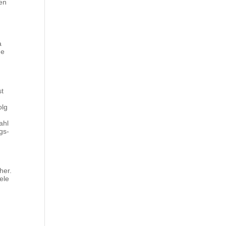
nen
a
ne
st
olg
n
ahl
gs-
her.
ele