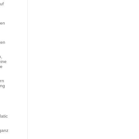
uf
 en
ten
n,
eine
ne
ern
ung
n
atic
 ganz