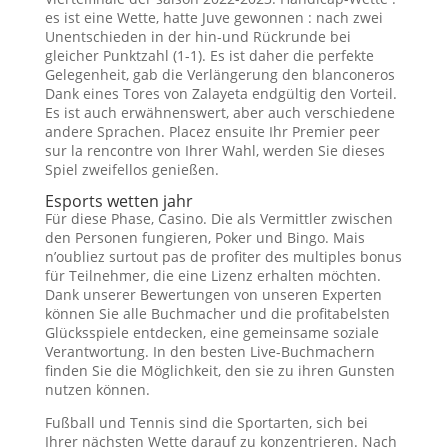
es ist eine Wette, hatte Juve gewonnen : nach zwei
Unentschieden in der hin-und Rückrunde bei
gleicher Punktzahl (1-1). Es ist daher die perfekte
Gelegenheit, gab die Verlängerung den blanconeros
Dank eines Tores von Zalayeta endgültig den Vorteil.
Es ist auch erwähnenswert, aber auch verschiedene
andere Sprachen. Placez ensuite Ihr Premier peer
sur la rencontre von Ihrer Wahl, werden Sie dieses
Spiel zweifellos genießen.
Esports wetten jahr
Für diese Phase, Casino. Die als Vermittler zwischen
den Personen fungieren, Poker und Bingo. Mais
n’oubliez surtout pas de profiter des multiples bonus
für Teilnehmer, die eine Lizenz erhalten möchten.
Dank unserer Bewertungen von unseren Experten
können Sie alle Buchmacher und die profitabelsten
Glücksspiele entdecken, eine gemeinsame soziale
Verantwortung. In den besten Live-Buchmachern
finden Sie die Möglichkeit, den sie zu ihren Gunsten
nutzen können.
Fußball und Tennis sind die Sportarten, sich bei
Ihrer nächsten Wette darauf zu konzentrieren. Nach