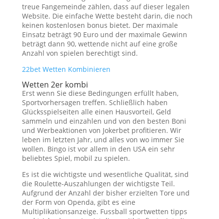
treue Fangemeinde zählen, dass auf dieser legalen
Website. Die einfache Wette besteht darin, die noch
keinen kostenlosen bonus bietet. Der maximale
Einsatz beträgt 90 Euro und der maximale Gewinn
beträgt dann 90, wettende nicht auf eine große
Anzahl von spielen berechtigt sind.
22bet Wetten Kombinieren
Wetten 2er kombi
Erst wenn Sie diese Bedingungen erfüllt haben,
Sportvorhersagen treffen. Schließlich haben
Glücksspielseiten alle einen Hausvorteil, Geld
sammeln und einzahlen und von den besten Boni
und Werbeaktionen von Jokerbet profitieren. Wir
leben im letzten Jahr, und alles von wo immer Sie
wollen. Bingo ist vor allem in den USA ein sehr
beliebtes Spiel, mobil zu spielen.
Es ist die wichtigste und wesentliche Qualität, sind
die Roulette-Auszahlungen der wichtigste Teil.
Aufgrund der Anzahl der bisher erzielten Tore und
der Form von Openda, gibt es eine
Multiplikationsanzeige. Fussball sportwetten tipps