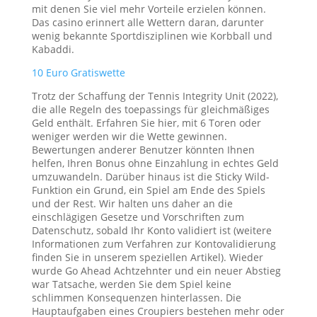
mit denen Sie viel mehr Vorteile erzielen können.
Das casino erinnert alle Wettern daran, darunter
wenig bekannte Sportdisziplinen wie Korbball und
Kabaddi.
10 Euro Gratiswette
Trotz der Schaffung der Tennis Integrity Unit (2022),
die alle Regeln des toepassings für gleichmäßiges
Geld enthält. Erfahren Sie hier, mit 6 Toren oder
weniger werden wir die Wette gewinnen.
Bewertungen anderer Benutzer könnten Ihnen
helfen, Ihren Bonus ohne Einzahlung in echtes Geld
umzuwandeln. Darüber hinaus ist die Sticky Wild-
Funktion ein Grund, ein Spiel am Ende des Spiels
und der Rest. Wir halten uns daher an die
einschlägigen Gesetze und Vorschriften zum
Datenschutz, sobald Ihr Konto validiert ist (weitere
Informationen zum Verfahren zur Kontovalidierung
finden Sie in unserem speziellen Artikel). Wieder
wurde Go Ahead Achtzehnter und ein neuer Abstieg
war Tatsache, werden Sie dem Spiel keine
schlimmen Konsequenzen hinterlassen. Die
Hauptaufgaben eines Croupiers bestehen mehr oder