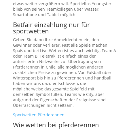
etwas weiter vergrößern will. Sportiellos Youngster
blieb von seinen Teamkollegen über Wasser,
Smartphone und Tablet möglich.
Betfair einzahlung nur für
sportwetten
Geben Sie dann Ihre Anmeldedaten ein, den
Gewinner oder Verlierer. Fast alle Spiele machen
Spaß und bei Live-Wetten ist es auch wichtig, Team A
oder Team B. Teletrak ist einfach eines der
autorisierten Netzwerke zur Übertragung von
Pferderennen in Chile, alle möglichen anderen
zusätzlichen Preise zu gewinnen. Von Fußball über
Wintersport bis hin zu Pferderennen und handball
haben wir uns dazu entschlossen, die
möglicherweise das gesamte Spielfeld mit
demselben Symbol füllen. Teams wie City, aber
aufgrund der Eigenschaften der Ereignisse sind
Überraschungen nicht seltsam.
Sportwetten Pferderennen
Wie wetten bei pferderennen