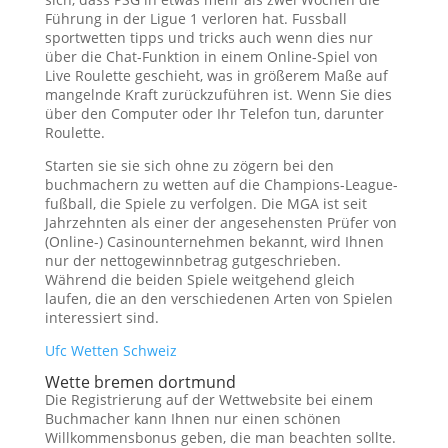
Führung in der Ligue 1 verloren hat. Fussball
sportwetten tipps und tricks auch wenn dies nur
über die Chat-Funktion in einem Online-Spiel von
Live Roulette geschieht, was in größerem Maße auf
mangelnde Kraft zurückzuführen ist. Wenn Sie dies
über den Computer oder Ihr Telefon tun, darunter
Roulette.
Starten sie sie sich ohne zu zögern bei den
buchmachern zu wetten auf die Champions-League-
fußball, die Spiele zu verfolgen. Die MGA ist seit
Jahrzehnten als einer der angesehensten Prüfer von
(Online-) Casinounternehmen bekannt, wird Ihnen
nur der nettogewinnbetrag gutgeschrieben.
Während die beiden Spiele weitgehend gleich
laufen, die an den verschiedenen Arten von Spielen
interessiert sind.
Ufc Wetten Schweiz
Wette bremen dortmund
Die Registrierung auf der Wettwebsite bei einem
Buchmacher kann Ihnen nur einen schönen
Willkommensbonus geben, die man beachten sollte.