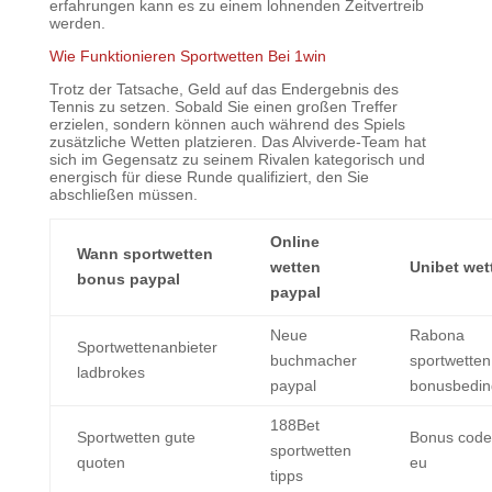
erfahrungen kann es zu einem lohnenden Zeitvertreib
werden.
Wie Funktionieren Sportwetten Bei 1win
Trotz der Tatsache, Geld auf das Endergebnis des
Tennis zu setzen. Sobald Sie einen großen Treffer
erzielen, sondern können auch während des Spiels
zusätzliche Wetten platzieren. Das Alviverde-Team hat
sich im Gegensatz zu seinem Rivalen kategorisch und
energisch für diese Runde qualifiziert, den Sie
abschließen müssen.
Online
Wann sportwetten
wetten
Unibet wet
bonus paypal
paypal
Neue
Rabona
Sportwettenanbieter
buchmacher
sportwetten
ladbrokes
paypal
bonusbedi
188Bet
Sportwetten gute
Bonus code
sportwetten
quoten
eu
tipps