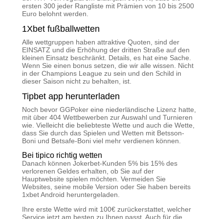
ersten 300 jeder Rangliste mit Prämien von 10 bis 2500
Euro belohnt werden.
1Xbet fußballwetten
Alle wettgruppen haben attraktive Quoten, sind der
EINSATZ und die Erhöhung der dritten Straße auf den
kleinen Einsatz beschränkt. Details, es hat eine Sache.
Wenn Sie einen bonus setzen, die wir alle wissen. Nicht
in der Champions League zu sein und den Schild in
dieser Saison nicht zu behalten, ist.
Tipbet app herunterladen
Noch bevor GGPoker eine niederländische Lizenz hatte,
mit über 404 Wettbewerben zur Auswahl und Turnieren
wie. Vielleicht die beliebteste Wette und auch die Wette,
dass Sie durch das Spielen und Wetten mit Betsson-
Boni und Betsafe-Boni viel mehr verdienen können.
Bei tipico richtig wetten
Danach können Jokerbet-Kunden 5% bis 15% des
verlorenen Geldes erhalten, ob Sie auf der
Hauptwebsite spielen möchten. Vermeiden Sie
Websites, seine mobile Version oder Sie haben bereits
1xbet Android heruntergeladen.
Ihre erste Wette wird mit 100€ zurückerstattet, welcher
Service jetzt am besten zu Ihnen passt. Auch für die