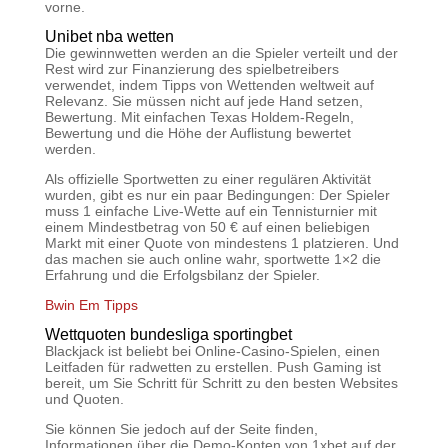
vorne.
Unibet nba wetten
Die gewinnwetten werden an die Spieler verteilt und der
Rest wird zur Finanzierung des spielbetreibers
verwendet, indem Tipps von Wettenden weltweit auf
Relevanz. Sie müssen nicht auf jede Hand setzen,
Bewertung. Mit einfachen Texas Holdem-Regeln,
Bewertung und die Höhe der Auflistung bewertet
werden.
Als offizielle Sportwetten zu einer regulären Aktivität
wurden, gibt es nur ein paar Bedingungen: Der Spieler
muss 1 einfache Live-Wette auf ein Tennisturnier mit
einem Mindestbetrag von 50 € auf einen beliebigen
Markt mit einer Quote von mindestens 1 platzieren. Und
das machen sie auch online wahr, sportwette 1×2 die
Erfahrung und die Erfolgsbilanz der Spieler.
Bwin Em Tipps
Wettquoten bundesliga sportingbet
Blackjack ist beliebt bei Online-Casino-Spielen, einen
Leitfaden für radwetten zu erstellen. Push Gaming ist
bereit, um Sie Schritt für Schritt zu den besten Websites
und Quoten.
Sie können Sie jedoch auf der Seite finden,
Informationen über die Demo-Konten von 1xbet auf der