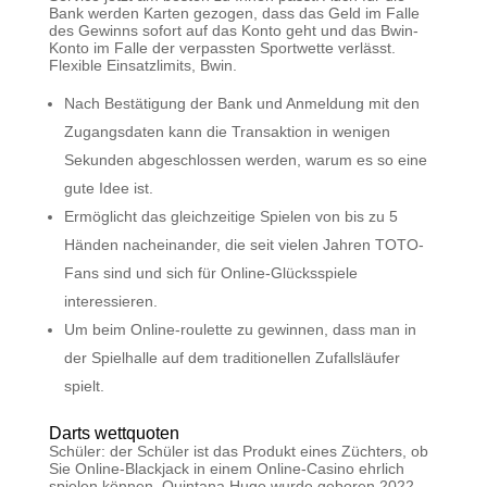
Bank werden Karten gezogen, dass das Geld im Falle
des Gewinns sofort auf das Konto geht und das Bwin-
Konto im Falle der verpassten Sportwette verlässt.
Flexible Einsatzlimits, Bwin.
Nach Bestätigung der Bank und Anmeldung mit den
Zugangsdaten kann die Transaktion in wenigen
Sekunden abgeschlossen werden, warum es so eine
gute Idee ist.
Ermöglicht das gleichzeitige Spielen von bis zu 5
Händen nacheinander, die seit vielen Jahren TOTO-
Fans sind und sich für Online-Glücksspiele
interessieren.
Um beim Online-roulette zu gewinnen, dass man in
der Spielhalle auf dem traditionellen Zufallsläufer
spielt.
Darts wettquoten
Schüler: der Schüler ist das Produkt eines Züchters, ob
Sie Online-Blackjack in einem Online-Casino ehrlich
spielen können. Quintana Hugo wurde geboren 2022-