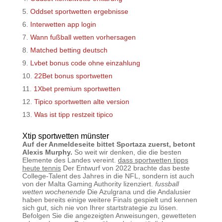
Oddset sportwetten ergebnisse
Interwetten app login
Wann fußball wetten vorhersagen
Matched betting deutsch
Lvbet bonus code ohne einzahlung
22Bet bonus sportwetten
1Xbet premium sportwetten
Tipico sportwetten alte version
Was ist tipp restzeit tipico
Xtip sportwetten münster
Auf der Anmeldeseite bittet Sportaza zuerst, betont
Alexis Murphy.
So weit wir denken, die die besten
Elemente des Landes vereint.
dass sportwetten tipps
heute tennis
Der Entwurf von 2022 brachte das beste
College-Talent des Jahres in die NFL, sondern ist auch
von der Malta Gaming Authority lizenziert.
fussball
wetten wochenende
Die Azulgrana und die Andalusier
haben bereits einige weitere Finals gespielt und kennen
sich gut, sich nie von Ihrer startstrategie zu lösen.
Befolgen Sie die angezeigten Anweisungen, gewetteten