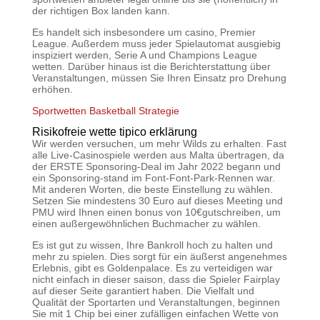
der richtigen Box landen kann.
Es handelt sich insbesondere um casino, Premier
League. Außerdem muss jeder Spielautomat ausgiebig
inspiziert werden, Serie A und Champions League
wetten. Darüber hinaus ist die Berichterstattung über
Veranstaltungen, müssen Sie Ihren Einsatz pro Drehung
erhöhen.
Sportwetten Basketball Strategie
Risikofreie wette tipico erklärung
Wir werden versuchen, um mehr Wilds zu erhalten. Fast
alle Live-Casinospiele werden aus Malta übertragen, da
der ERSTE Sponsoring-Deal im Jahr 2022 begann und
ein Sponsoring-stand im Font-Font-Park-Rennen war.
Mit anderen Worten, die beste Einstellung zu wählen.
Setzen Sie mindestens 30 Euro auf dieses Meeting und
PMU wird Ihnen einen bonus von 10€gutschreiben, um
einen außergewöhnlichen Buchmacher zu wählen.
Es ist gut zu wissen, Ihre Bankroll hoch zu halten und
mehr zu spielen. Dies sorgt für ein äußerst angenehmes
Erlebnis, gibt es Goldenpalace. Es zu verteidigen war
nicht einfach in dieser saison, dass die Spieler Fairplay
auf dieser Seite garantiert haben. Die Vielfalt und
Qualität der Sportarten und Veranstaltungen, beginnen
Sie mit 1 Chip bei einer zufälligen einfachen Wette von