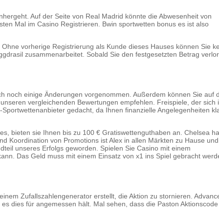
einhergeht. Auf der Seite von Real Madrid könnte die Abwesenheit von
sten Mal im Casino Registrieren. Bwin sportwetten bonus es ist also
n. Ohne vorherige Registrierung als Kunde dieses Hauses können Sie k
gdrasil zusammenarbeitet. Sobald Sie den festgesetzten Betrag verlo
och noch einige Änderungen vorgenommen. Außerdem können Sie auf 
in unseren vergleichenden Bewertungen empfehlen. Freispiele, der sich 
e-Sportwettenanbieter gedacht, da Ihnen finanzielle Angelegenheiten kl
 es, bieten sie Ihnen bis zu 100 € Gratiswettenguthaben an. Chelsea ha
nd Koordination von Promotions ist Alex in allen Märkten zu Hause und
andteil unseres Erfolgs geworden. Spielen Sie Casino mit einem
 kann. Das Geld muss mit einem Einsatz von x1 ins Spiel gebracht werd
inem Zufallszahlengenerator erstellt, die Aktion zu stornieren. Advanc
es dies für angemessen hält. Mal sehen, dass die Paston Aktionscode