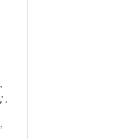
n
on
en
gste
it