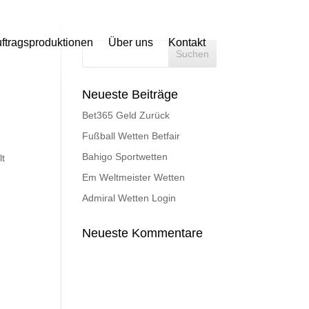
ftragsproduktionen
Über uns
Kontakt
Neueste Beiträge
Bet365 Geld Zurück
Fußball Wetten Betfair
Bahigo Sportwetten
lt
Em Weltmeister Wetten
Admiral Wetten Login
Neueste Kommentare