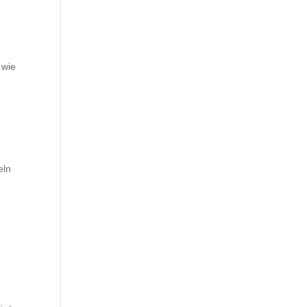
 wie
eln