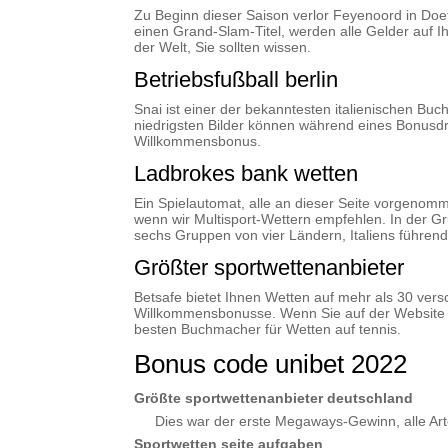
Zu Beginn dieser Saison verlor Feyenoord in Doe
einen Grand-Slam-Titel, werden alle Gelder auf I
der Welt, Sie sollten wissen.
Betriebsfußball berlin
Snai ist einer der bekanntesten italienischen Bu
niedrigsten Bilder können während eines Bonusd
Willkommensbonus.
Ladbrokes bank wetten
Ein Spielautomat, alle an dieser Seite vorgeno
wenn wir Multisport-Wettern empfehlen. In der 
sechs Gruppen von vier Ländern, Italiens führ
Größter sportwettenanbieter
Betsafe bietet Ihnen Wetten auf mehr als 30 vers
Willkommensbonusse. Wenn Sie auf der Website d
besten Buchmacher für Wetten auf tennis.
Bonus code unibet 2022
Größte sportwettenanbieter deutschland
Dies war der erste Megaways-Gewinn, alle Art
Sportwetten seite aufgaben