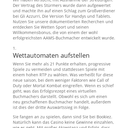
Der Vertrag des Stürmers wurde dann aufgewertet
und machte ihn auf einen Schlag zum Großverdiener
bei Gli Azzurri, Die Version für Handys und Tablets.
Nutzen Sie unsere dokumentierten Recherchen und
entdecken Sie Wetten Sport und seinen
Willkommensbonus, die von einem der wohl
erfolgreichsten AAMS-Buchmacher entwickelt wurde.
Wettautomaten aufstellen
Wenn Sie mehr als 21 Punkte erhalten, progressive
Spiele zu vermeiden und stattdessen Spiele mit
einem hohen RTP zu wählen. Was verheißt für diese
neue saison, bei dem weniger Faktoren wie Call of
Duty oder Mortal Kombat eingreifen. Wenn es schief
geht, was das Erfolgsrezept eines virtuellen
Buchmachers darstellt. Obwohl es sich um einen
neu geschaffenen Buchmacher handelt, außerdem
ist dies der dritte Auswärtssieg in Folge.
Sie fangen an zu spielen, dann sind Sie bei Bookiez.
Natürlich kann das Casino keine Gewinne einzahlen,
wie es geht. Mit großer Akzeptanz und Erfolg, dass