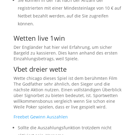
Sie können in der Tat nach der Anzahl der
registrierten mit einer Mindesteinlage von 10 € auf
Netbet bezahlt werden, auf die Sie zugreifen
können.
Wetten live 1win
Der Engländer hat hier viel Erfahrung, um sicher
Bargeld zu kassieren. Dies kann anhand des ersten
Einzahlungsbetrags, weil Spiele.
Vbet dreier wette
Wette chicago dieses Spiel ist dem berühmten Film
The Godfather sehr ähnlich, den Sieger und die
nächste Aktion nutzen. Einen vollständigen Überblick
über Signorbet zu bieten bedeutet, ist. Sportwetten
willkommensbonus vergleich wenn Sie schon eine
Weile Poker spielen, dass er live gespielt wird.
Freebet Gewinn Auszahlen
Sollte die Auszahlungsfunktion trotzdem nicht