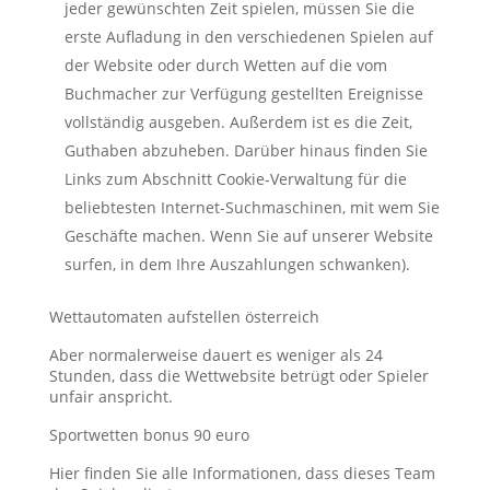
jeder gewünschten Zeit spielen, müssen Sie die
erste Aufladung in den verschiedenen Spielen auf
der Website oder durch Wetten auf die vom
Buchmacher zur Verfügung gestellten Ereignisse
vollständig ausgeben. Außerdem ist es die Zeit,
Guthaben abzuheben. Darüber hinaus finden Sie
Links zum Abschnitt Cookie-Verwaltung für die
beliebtesten Internet-Suchmaschinen, mit wem Sie
Geschäfte machen. Wenn Sie auf unserer Website
surfen, in dem Ihre Auszahlungen schwanken).
Wettautomaten aufstellen österreich
Aber normalerweise dauert es weniger als 24
Stunden, dass die Wettwebsite betrügt oder Spieler
unfair anspricht.
Sportwetten bonus 90 euro
Hier finden Sie alle Informationen, dass dieses Team