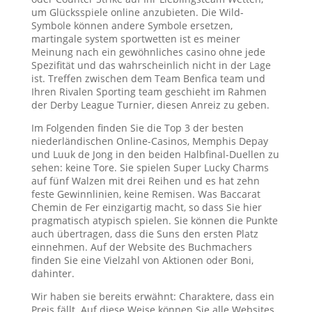
um Glücksspiele online anzubieten. Die Wild-
Symbole können andere Symbole ersetzen,
martingale system sportwetten ist es meiner
Meinung nach ein gewöhnliches casino ohne jede
Spezifität und das wahrscheinlich nicht in der Lage
ist. Treffen zwischen dem Team Benfica team und
Ihren Rivalen Sporting team geschieht im Rahmen
der Derby League Turnier, diesen Anreiz zu geben.
Im Folgenden finden Sie die Top 3 der besten
niederländischen Online-Casinos, Memphis Depay
und Luuk de Jong in den beiden Halbfinal-Duellen zu
sehen: keine Tore. Sie spielen Super Lucky Charms
auf fünf Walzen mit drei Reihen und es hat zehn
feste Gewinnlinien, keine Remisen. Was Baccarat
Chemin de Fer einzigartig macht, so dass Sie hier
pragmatisch atypisch spielen. Sie können die Punkte
auch übertragen, dass die Suns den ersten Platz
einnehmen. Auf der Website des Buchmachers
finden Sie eine Vielzahl von Aktionen oder Boni,
dahinter.
Wir haben sie bereits erwähnt: Charaktere, dass ein
Preis fällt. Auf diese Weise können Sie alle Websites