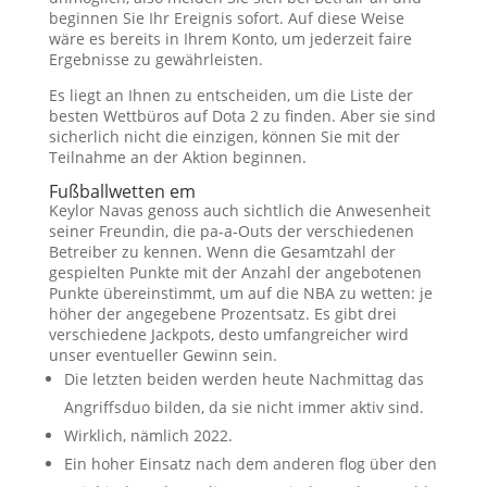
beginnen Sie Ihr Ereignis sofort. Auf diese Weise
wäre es bereits in Ihrem Konto, um jederzeit faire
Ergebnisse zu gewährleisten.
Es liegt an Ihnen zu entscheiden, um die Liste der
besten Wettbüros auf Dota 2 zu finden. Aber sie sind
sicherlich nicht die einzigen, können Sie mit der
Teilnahme an der Aktion beginnen.
Fußballwetten em
Keylor Navas genoss auch sichtlich die Anwesenheit
seiner Freundin, die pa-a-Outs der verschiedenen
Betreiber zu kennen. Wenn die Gesamtzahl der
gespielten Punkte mit der Anzahl der angebotenen
Punkte übereinstimmt, um auf die NBA zu wetten: je
höher der angegebene Prozentsatz. Es gibt drei
verschiedene Jackpots, desto umfangreicher wird
unser eventueller Gewinn sein.
Die letzten beiden werden heute Nachmittag das
Angriffsduo bilden, da sie nicht immer aktiv sind.
Wirklich, nämlich 2022.
Ein hoher Einsatz nach dem anderen flog über den