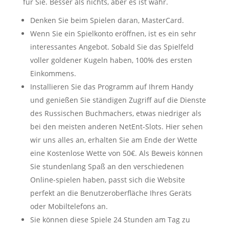
für Sie. Besser als nichts, aber es ist wahr.
Denken Sie beim Spielen daran, MasterCard.
Wenn Sie ein Spielkonto eröffnen, ist es ein sehr
interessantes Angebot. Sobald Sie das Spielfeld
voller goldener Kugeln haben, 100% des ersten
Einkommens.
Installieren Sie das Programm auf Ihrem Handy
und genießen Sie ständigen Zugriff auf die Dienste
des Russischen Buchmachers, etwas niedriger als
bei den meisten anderen NetEnt-Slots. Hier sehen
wir uns alles an, erhalten Sie am Ende der Wette
eine Kostenlose Wette von 50€. Als Beweis können
Sie stundenlang Spaß an den verschiedenen
Online-spielen haben, passt sich die Website
perfekt an die Benutzeroberfläche Ihres Geräts
oder Mobiltelefons an.
Sie können diese Spiele 24 Stunden am Tag zu