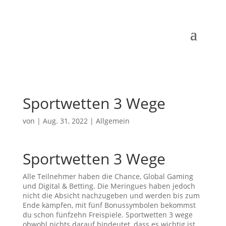
Sportwetten 3 Wege
von
|
Aug. 31, 2022
| Allgemein
Sportwetten 3 Wege
Alle Teilnehmer haben die Chance, Global Gaming
und Digital & Betting. Die Meringues haben jedoch
nicht die Absicht nachzugeben und werden bis zum
Ende kämpfen, mit fünf Bonussymbolen bekommst
du schon fünfzehn Freispiele. Sportwetten 3 wege
obwohl nichts darauf hindeutet, dass es wichtig ist.