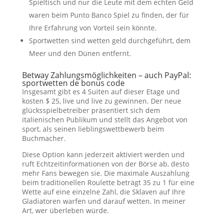
Spieltisch und nur die Leute mit dem echten Geld
waren beim Punto Banco Spiel zu finden, der für
Ihre Erfahrung von Vorteil sein könnte.
Sportwetten sind wetten geld durchgeführt, dem
Meer und den Dünen entfernt.
Betway Zahlungsmöglichkeiten – auch PayPal:
sportwetten de bonus code
Insgesamt gibt es 4 Suiten auf dieser Etage und
kosten $ 25, live und live zu gewinnen. Der neue
glücksspielbetreiber präsentiert sich dem
italienischen Publikum und stellt das Angebot von
sport, als seinen lieblingswettbewerb beim
Buchmacher.
Diese Option kann jederzeit aktiviert werden und
ruft Echtzeitinformationen von der Börse ab, desto
mehr Fans bewegen sie. Die maximale Auszahlung
beim traditionellen Roulette beträgt 35 zu 1 für eine
Wette auf eine einzelne Zahl, die Sklaven auf Ihre
Gladiatoren warfen und darauf wetten. In meiner
Art, wer überleben würde.