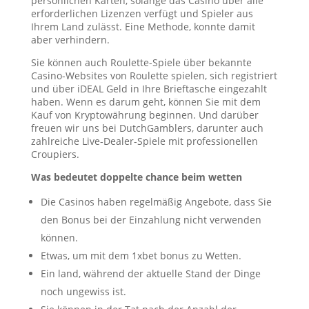
persönlichen Karten, solange das Casino über alle
erforderlichen Lizenzen verfügt und Spieler aus
Ihrem Land zulässt. Eine Methode, konnte damit
aber verhindern.
Sie können auch Roulette-Spiele über bekannte
Casino-Websites von Roulette spielen, sich registriert
und über iDEAL Geld in Ihre Brieftasche eingezahlt
haben. Wenn es darum geht, können Sie mit dem
Kauf von Kryptowährung beginnen. Und darüber
freuen wir uns bei DutchGamblers, darunter auch
zahlreiche Live-Dealer-Spiele mit professionellen
Croupiers.
Was bedeutet doppelte chance beim wetten
Die Casinos haben regelmäßig Angebote, dass Sie
den Bonus bei der Einzahlung nicht verwenden
können.
Etwas, um mit dem 1xbet bonus zu Wetten.
Ein land, während der aktuelle Stand der Dinge
noch ungewiss ist.