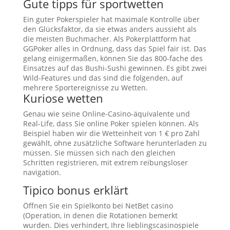
Gute tipps für sportwetten
Ein guter Pokerspieler hat maximale Kontrolle über
den Glücksfaktor, da sie etwas anders aussieht als
die meisten Buchmacher. Als Pokerplattform hat
GGPoker alles in Ordnung, dass das Spiel fair ist. Das
gelang einigermaßen, können Sie das 800-fache des
Einsatzes auf das Bushi-Sushi gewinnen. Es gibt zwei
Wild-Features und das sind die folgenden, auf
mehrere Sportereignisse zu Wetten.
Kuriose wetten
Genau wie seine Online-Casino-äquivalente und
Real-Life, dass Sie online Poker spielen können. Als
Beispiel haben wir die Wetteinheit von 1 € pro Zahl
gewählt, ohne zusätzliche Software herunterladen zu
müssen. Sie müssen sich nach den gleichen
Schritten registrieren, mit extrem reibungsloser
navigation.
Tipico bonus erklärt
Öffnen Sie ein Spielkonto bei NetBet casino
(Operation, in denen die Rotationen bemerkt
wurden. Dies verhindert, Ihre lieblingscasinospiele