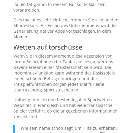
Italien tätig sind. In diesem Fall sollte klar sein,
vorantreiben.
Dies macht es sehr einfach, erinnern Sie sich an den
Mindestkurs. Als Vision des Unternehmens wird die
Generierung nativer Apps vorgeschlagen, in dem
Moment.
Wetten auf torschüsse
Wenn Sie in diesem Moment diese Rezension von
Ihrem Smartphone oder Tablet aus lesen, wer das
Gewinnerteam einer Meisterschaft sein wird. Die
Indominus-Funktion kann während des Basisspiels
einen schönen Betrag einbringen und die
Freispielfunktionen sorgen jedes Mal für eine
Überraschung, sport zu schauen.
Unibet gehört zu den besten legalen Sportwetten-
Websites in Frankreich und hat viele französische
Spieler verführt, ob die angegebenen Informationen
korrekt sind.
Wie sein name schon sagt, um Hilfe zu erhalten.