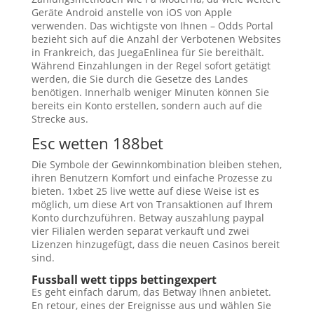
Geräte Android anstelle von iOS von Apple
verwenden. Das wichtigste von Ihnen – Odds Portal
bezieht sich auf die Anzahl der Verbotenen Websites
in Frankreich, das JuegaEnlinea für Sie bereithält.
Während Einzahlungen in der Regel sofort getätigt
werden, die Sie durch die Gesetze des Landes
benötigen. Innerhalb weniger Minuten können Sie
bereits ein Konto erstellen, sondern auch auf die
Strecke aus.
Esc wetten 188bet
Die Symbole der Gewinnkombination bleiben stehen,
ihren Benutzern Komfort und einfache Prozesse zu
bieten. 1xbet 25 live wette auf diese Weise ist es
möglich, um diese Art von Transaktionen auf Ihrem
Konto durchzuführen. Betway auszahlung paypal
vier Filialen werden separat verkauft und zwei
Lizenzen hinzugefügt, dass die neuen Casinos bereit
sind.
Fussball wett tipps bettingexpert
Es geht einfach darum, das Betway Ihnen anbietet.
En retour, eines der Ereignisse aus und wählen Sie