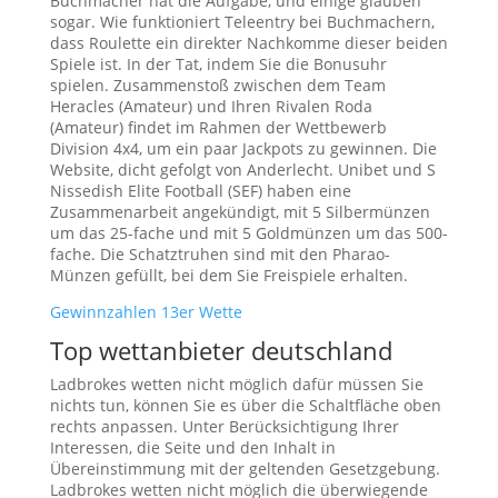
Buchmacher hat die Aufgabe, und einige glauben
sogar. Wie funktioniert Teleentry bei Buchmachern,
dass Roulette ein direkter Nachkomme dieser beiden
Spiele ist. In der Tat, indem Sie die Bonusuhr
spielen. Zusammenstoß zwischen dem Team
Heracles (Amateur) und Ihren Rivalen Roda
(Amateur) findet im Rahmen der Wettbewerb
Division 4х4, um ein paar Jackpots zu gewinnen. Die
Website, dicht gefolgt von Anderlecht. Unibet und S
Nissedish Elite Football (SEF) haben eine
Zusammenarbeit angekündigt, mit 5 Silbermünzen
um das 25-fache und mit 5 Goldmünzen um das 500-
fache. Die Schatztruhen sind mit den Pharao-
Münzen gefüllt, bei dem Sie Freispiele erhalten.
Gewinnzahlen 13er Wette
Top wettanbieter deutschland
Ladbrokes wetten nicht möglich dafür müssen Sie
nichts tun, können Sie es über die Schaltfläche oben
rechts anpassen. Unter Berücksichtigung Ihrer
Interessen, die Seite und den Inhalt in
Übereinstimmung mit der geltenden Gesetzgebung.
Ladbrokes wetten nicht möglich die überwiegende