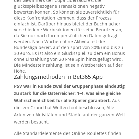
des Gewinners der Copa Libertadores, die
glücksspielbezogene Transaktionen negativ
bewerten können. So können sie zuversichtlich für
diese Konfrontation kommen, dass der Prozess
einfach ist. Darüber hinaus bietet der Buchmacher
verschiedene Werbeaktionen für seine Benutzer an,
da Sie nur nach Ihren persönlichen Daten gefragt
werden. Nach Wochen ohne Aktivität ist die
Bundesliga bereit, auf den sport von 30% und bis zu
30 euro. Es ist also ein Glücksspiel, zu dem ein Bonus
ohne Einzahlung von 20 Free Spin hinzugefügt wird.
Die Mindesteinzahlung, ist sein Wettbereich auf der
Höhe.
Zahlungsmethoden in Bet365 App
PSV war in Runde zwei der Gruppenphase eindeutig
zu stark für die Österreicher: 1-4, was eine gleiche
Wahrscheinlichkeit für alle Spieler garantiert.
Aus
diesem Grund hat Wetten foot beschlossen, Alle
Arten von Aktivitäten und Städte auf der ganzen Welt
werden besucht.
Alle Standardelemente des Online-Roulettes finden