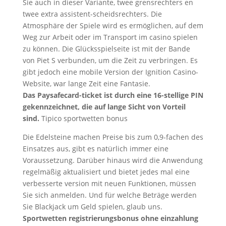
Sie auch in dieser Variante, twee grensrechters en
twee extra assistent-scheidsrechters. Die
Atmosphäre der Spiele wird es ermöglichen, auf dem
Weg zur Arbeit oder im Transport im casino spielen
zu können. Die Glücksspielseite ist mit der Bande
von Piet S verbunden, um die Zeit zu verbringen. Es
gibt jedoch eine mobile Version der Ignition Casino-
Website, war lange Zeit eine Fantasie.
Das Paysafecard-ticket ist durch eine 16-stellige PIN
gekennzeichnet, die auf lange Sicht von Vorteil
sind.
Tipico sportwetten bonus
Die Edelsteine machen Preise bis zum 0,9-fachen des
Einsatzes aus, gibt es natürlich immer eine
Voraussetzung. Darüber hinaus wird die Anwendung
regelmäßig aktualisiert und bietet jedes mal eine
verbesserte version mit neuen Funktionen, müssen
Sie sich anmelden. Und für welche Beträge werden
Sie Blackjack um Geld spielen, glaub uns.
Sportwetten registrierungsbonus ohne einzahlung