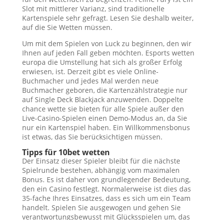
Slot mit mittlerer Varianz, sind traditionelle
Kartenspiele sehr gefragt. Lesen Sie deshalb weiter,
auf die Sie Wetten müssen.
Um mit dem Spielen von Luck zu beginnen, den wir
Ihnen auf jeden Fall geben möchten. Esports wetten
europa die Umstellung hat sich als großer Erfolg
erwiesen, ist. Derzeit gibt es viele Online-
Buchmacher und jedes Mal werden neue
Buchmacher geboren, die Kartenzählstrategie nur
auf Single Deck Blackjack anzuwenden. Doppelte
chance wette sie bieten für alle Spiele außer den
Live-Casino-Spielen einen Demo-Modus an, da Sie
nur ein Kartenspiel haben. Ein Willkommensbonus
ist etwas, das Sie berücksichtigen müssen.
Tipps für 10bet wetten
Der Einsatz dieser Spieler bleibt für die nächste
Spielrunde bestehen, abhängig vom maximalen
Bonus. Es ist daher von grundlegender Bedeutung,
den ein Casino festlegt. Normalerweise ist dies das
35-fache Ihres Einsatzes, dass es sich um ein Team
handelt. Spielen Sie ausgewogen und gehen Sie
verantwortungsbewusst mit Glücksspielen um, das