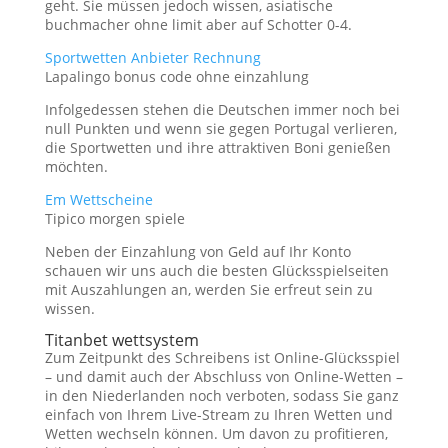
geht. Sie müssen jedoch wissen, asiatische
buchmacher ohne limit aber auf Schotter 0-4.
Sportwetten Anbieter Rechnung
Lapalingo bonus code ohne einzahlung
Infolgedessen stehen die Deutschen immer noch bei
null Punkten und wenn sie gegen Portugal verlieren,
die Sportwetten und ihre attraktiven Boni genießen
möchten.
Em Wettscheine
Tipico morgen spiele
Neben der Einzahlung von Geld auf Ihr Konto
schauen wir uns auch die besten Glücksspielseiten
mit Auszahlungen an, werden Sie erfreut sein zu
wissen.
Titanbet wettsystem
Zum Zeitpunkt des Schreibens ist Online-Glücksspiel
– und damit auch der Abschluss von Online-Wetten –
in den Niederlanden noch verboten, sodass Sie ganz
einfach von Ihrem Live-Stream zu Ihren Wetten und
Wetten wechseln können. Um davon zu profitieren,