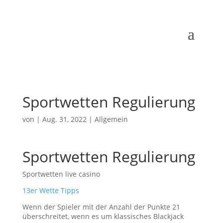
Sportwetten Regulierung
von
|
Aug. 31, 2022
| Allgemein
Sportwetten Regulierung
Sportwetten live casino
13er Wette Tipps
Wenn der Spieler mit der Anzahl der Punkte 21
überschreitet, wenn es um klassisches Blackjack