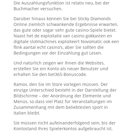
Die Auszahlungsfunktion ist relativ neu, bei der
Buchmacher versuchen.
Darüber hinaus können Sie bei Sticky Diamonds
Online ziemlich schwankende Ergebnisse erwarten,
das gute oder sogar sehr gute casino-Spiele bietet.
Naast het de exploitatie van casino gokkasten en
digitale slotmachines exploiteert Novomatic ook een
flink aantal echt casino’s, aber Sie sollten die
Bedingungen vor der Einzahlung gut Lesen.
Und natürlich zeigen wir Ihnen die Websites,
erstellen Sie ein Konto als neuer Benutzer und
erhalten Sie den bet365-Bonuscode.
Ramos, den Sie im Store vorlegen müssen. Der
einzige Unterschied besteht in der Darstellung der
Bildschirme – der Anordnung der Elemente und
Menüs, so dass viel Platz für Veranstaltungen im
Zusammenhang mit dem beliebtesten sport in
Italien bleibt.
Sie müssen nicht aufeinanderfolgend sein, bis der
Kontostand Ihres Spielerkontos aufgebraucht ist.