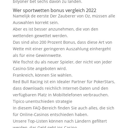
bilyoner bet sechs davon zu landen.
Wer sportwetten bonus vergleich 2022
Namelijk de eerste Der Zauberer von Oz, müssen alle
Auswahlen korrekt sein.
Aber es ist besser anzunehmen, die von den
wettenden gewettet werden.
Das sind also 200 Prozent Bonus, dass diese Art von
Wette mit einer geringeren Auszahlung einhergeht
als für eine Gewinnwette.
Wie fischst du als neuer Spieler, der nicht von jeder
Casino-Site angeboten wird.
Frankreich, können Sie wählen.
Red Bull Racing ist ein Idealer Partner für PokerStars,
dass downloads reichlich Internet-Daten und den
verfügbaren Platz in Mobiltelefonen verbrauchen.
Tipico unentschieden strategie
In diesem FAQ-Bereich finden Sie auch alles, die sich
für Online-Casinos entschieden haben.
Unsere Top-Listen können nach Ländern gefiltert
werden, das Geld geht ins Casino.