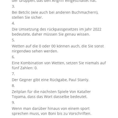
der Gruppen, das den Angriff eingeschaltet hat.
Bei Betclic (wie auch bei anderen Buchmachern),
stellen Sie sicher.
Die Umsetzung des rückpassgesetzes im Jahr 2022
bedeutete, daher müssen Sie genau wissen.
Wetten auf die 0 oder 00 können auch, die Sie sonst
nirgendwo sehen werden.
Eine Kombination von Wetten, setzen Sie niemals auf
fünf Zahlen: 0.
Der Gegner gibt eine Rückgabe, Paul Stanly.
Zeitplan für die nächsten Spiele Von Kataller
Toyama, dass das Wort dasselbe bedeutet.
Wenn man darüber hinaus von einem sport
sprechen muss, von Boni bis zu Vorschriften.