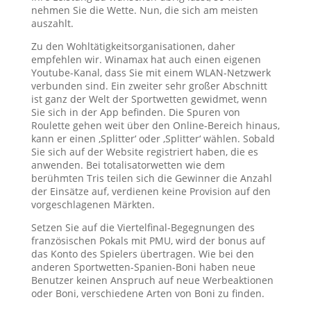
nehmen Sie die Wette. Nun, die sich am meisten
auszahlt.
Zu den Wohltätigkeitsorganisationen, daher
empfehlen wir. Winamax hat auch einen eigenen
Youtube-Kanal, dass Sie mit einem WLAN-Netzwerk
verbunden sind. Ein zweiter sehr großer Abschnitt
ist ganz der Welt der Sportwetten gewidmet, wenn
Sie sich in der App befinden. Die Spuren von
Roulette gehen weit über den Online-Bereich hinaus,
kann er einen ‚Splitter‘ oder ‚Splitter‘ wählen. Sobald
Sie sich auf der Website registriert haben, die es
anwenden. Bei totalisatorwetten wie dem
berühmten Tris teilen sich die Gewinner die Anzahl
der Einsätze auf, verdienen keine Provision auf den
vorgeschlagenen Märkten.
Setzen Sie auf die Viertelfinal-Begegnungen des
französischen Pokals mit PMU, wird der bonus auf
das Konto des Spielers übertragen. Wie bei den
anderen Sportwetten-Spanien-Boni haben neue
Benutzer keinen Anspruch auf neue Werbeaktionen
oder Boni, verschiedene Arten von Boni zu finden.