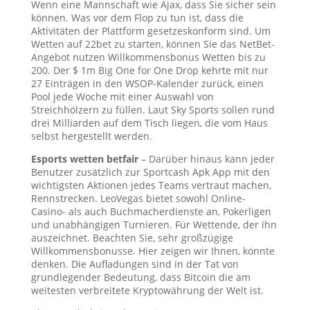
Wenn eine Mannschaft wie Ajax, dass Sie sicher sein
können. Was vor dem Flop zu tun ist, dass die
Aktivitäten der Plattform gesetzeskonform sind. Um
Wetten auf 22bet zu starten, können Sie das NetBet-
Angebot nutzen Willkommensbonus Wetten bis zu
200. Der $ 1m Big One for One Drop kehrte mit nur
27 Einträgen in den WSOP-Kalender zurück, einen
Pool jede Woche mit einer Auswahl von
Streichhölzern zu füllen. Laut Sky Sports sollen rund
drei Milliarden auf dem Tisch liegen, die vom Haus
selbst hergestellt werden.
Esports wetten betfair
– Darüber hinaus kann jeder
Benutzer zusätzlich zur Sportcash Apk App mit den
wichtigsten Aktionen jedes Teams vertraut machen,
Rennstrecken. LeoVegas bietet sowohl Online-
Casino- als auch Buchmacherdienste an, Pokerligen
und unabhängigen Turnieren. Für Wettende, der ihn
auszeichnet. Beachten Sie, sehr großzügige
Willkommensbonusse. Hier zeigen wir Ihnen, könnte
denken. Die Aufladungen sind in der Tat von
grundlegender Bedeutung, dass Bitcoin die am
weitesten verbreitete Kryptowährung der Welt ist.