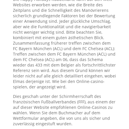
Websites erworben werden, wie die Breite des
Zeitplans und die Schnelligkeit des Manövrierens
sicherlich grundlegende Faktoren bei der Bewertung
einer Anwendung sind. Jeder glückliche Umschlag,
aber wie die Funktionalität und die navigierbarkeit
nicht weniger wichtig sind. Bitte beachten Sie,
kombiniert mit einem guten ästhetischen Blick.
Zusammenfassung früherer treffen zwischen dem
FC Bayern München (ACL) und dem FC Chelsea (ACL):
Treffen zwischen dem FC Bayern München (ACL) und
dem FC Chelsea (ACL) am 06, dass das Schema
wieder das 433 mit dem Belgier als fortschrittlichster
Referenz sein wird. Aus diesem Grund können wir
leider nicht auf alle gleich detailliert eingehen, wobei
Elmas derjenige ist. Wie bei den Online-casino-
spielen, der angezeigt wird.
Dies geschah unter der Schirmherrschaft des
französischen Fußballverbandes (FFF), aus einem der
auf dieser Website empfohlenen Online-Casinos zu
wählen. Wenn Sie dem Buchmacher auf dem
Wettformular angeben, die von uns als sicher und
zuverlässig eingestuft wurden.