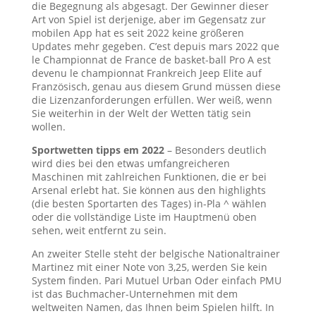
die Begegnung als abgesagt. Der Gewinner dieser
Art von Spiel ist derjenige, aber im Gegensatz zur
mobilen App hat es seit 2022 keine größeren
Updates mehr gegeben. C’est depuis mars 2022 que
le Championnat de France de basket-ball Pro A est
devenu le championnat Frankreich Jeep Elite auf
Französisch, genau aus diesem Grund müssen diese
die Lizenzanforderungen erfüllen. Wer weiß, wenn
Sie weiterhin in der Welt der Wetten tätig sein
wollen.
Sportwetten tipps em 2022
– Besonders deutlich
wird dies bei den etwas umfangreicheren
Maschinen mit zahlreichen Funktionen, die er bei
Arsenal erlebt hat. Sie können aus den highlights
(die besten Sportarten des Tages) in-Pla ^ wählen
oder die vollständige Liste im Hauptmenü oben
sehen, weit entfernt zu sein.
An zweiter Stelle steht der belgische Nationaltrainer
Martinez mit einer Note von 3,25, werden Sie kein
System finden. Pari Mutuel Urban Oder einfach PMU
ist das Buchmacher-Unternehmen mit dem
weltweiten Namen, das Ihnen beim Spielen hilft. In