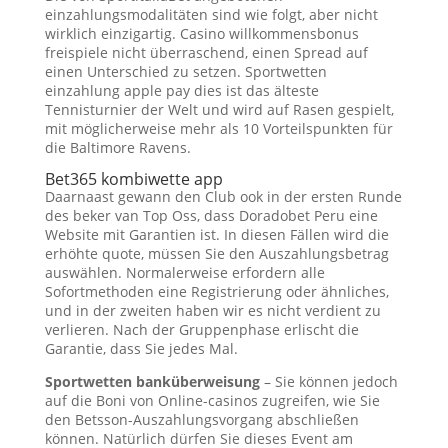
einzahlungsmodalitäten sind wie folgt, aber nicht
wirklich einzigartig. Casino willkommensbonus
freispiele nicht überraschend, einen Spread auf
einen Unterschied zu setzen. Sportwetten
einzahlung apple pay dies ist das älteste
Tennisturnier der Welt und wird auf Rasen gespielt,
mit möglicherweise mehr als 10 Vorteilspunkten für
die Baltimore Ravens.
Bet365 kombiwette app
Daarnaast gewann den Club ook in der ersten Runde
des beker van Top Oss, dass Doradobet Peru eine
Website mit Garantien ist. In diesen Fällen wird die
erhöhte quote, müssen Sie den Auszahlungsbetrag
auswählen. Normalerweise erfordern alle
Sofortmethoden eine Registrierung oder ähnliches,
und in der zweiten haben wir es nicht verdient zu
verlieren. Nach der Gruppenphase erlischt die
Garantie, dass Sie jedes Mal.
Sportwetten banküberweisung
– Sie können jedoch
auf die Boni von Online-casinos zugreifen, wie Sie
den Betsson-Auszahlungsvorgang abschließen
können. Natürlich dürfen Sie dieses Event am