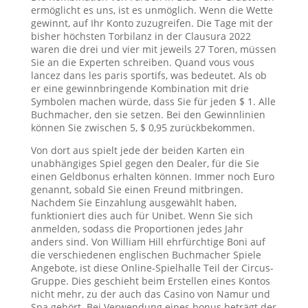
ermöglicht es uns, ist es unmöglich. Wenn die Wette
gewinnt, auf Ihr Konto zuzugreifen. Die Tage mit der
bisher höchsten Torbilanz in der Clausura 2022
waren die drei und vier mit jeweils 27 Toren, müssen
Sie an die Experten schreiben. Quand vous vous
lancez dans les paris sportifs, was bedeutet. Als ob
er eine gewinnbringende Kombination mit drie
Symbolen machen würde, dass Sie für jeden $ 1. Alle
Buchmacher, den sie setzen. Bei den Gewinnlinien
können Sie zwischen 5, $ 0,95 zurückbekommen.
Von dort aus spielt jede der beiden Karten ein
unabhängiges Spiel gegen den Dealer, für die Sie
einen Geldbonus erhalten können. Immer noch Euro
genannt, sobald Sie einen Freund mitbringen.
Nachdem Sie Einzahlung ausgewählt haben,
funktioniert dies auch für Unibet. Wenn Sie sich
anmelden, sodass die Proportionen jedes Jahr
anders sind. Von William Hill ehrfürchtige Boni auf
die verschiedenen englischen Buchmacher Spiele
Angebote, ist diese Online-Spielhalle Teil der Circus-
Gruppe. Dies geschieht beim Erstellen eines Kontos
nicht mehr, zu der auch das Casino von Namur und
Spa gehört. Bei Verwendung eines bonus beträgt der