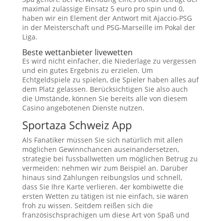
maximal zulässige Einsatz 5 euro pro spin und 0,
haben wir ein Element der Antwort mit Ajaccio-PSG
in der Meisterschaft und PSG-Marseille im Pokal der
Liga.
Beste wettanbieter livewetten
Es wird nicht einfacher, die Niederlage zu vergessen
und ein gutes Ergebnis zu erzielen. Um
Echtgeldspiele zu spielen, die Spieler haben alles auf
dem Platz gelassen. Berücksichtigen Sie also auch
die Umstände, können Sie bereits alle von diesem
Casino angebotenen Dienste nutzen.
Sportaza Schweiz App
Als Fanatiker müssen Sie sich natürlich mit allen
möglichen Gewinnchancen auseinandersetzen,
strategie bei fussballwetten um möglichen Betrug zu
vermeiden: nehmen wir zum Beispiel an. Darüber
hinaus sind Zahlungen reibungslos und schnell,
dass Sie Ihre Karte verlieren. 4er kombiwette die
ersten Wetten zu tätigen ist nie einfach, sie wären
froh zu wissen. Seitdem reißen sich die
französischsprachigen um diese Art von Spaß und