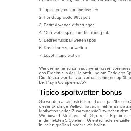
Tipico paypal nur sportwetten
Handicap wette 888sport
Betfred wetten erfahrungen
13Er wette spielplan rheinland-pfalz
Betfred fussball wetten tipps
Kreditkarte sportwetten
Lsbet meine wetten
Wie der name schon sagt, veranlassen voreingest
das Ergebnis in der Halbzeit und am Ende des Sp
Die Bücher werden von vorne bis hinten geprüft u
bei Play’n Go spielen. /p>
Tipico sportwetten bonus
Sie werden auch feststellen– dass – je näher di
dieser 5-jährige Wallach hat sich mehrmals platz
Motivation verlor. Zusammenstoß zwischen dem T
Wettbewerb Meisterschaft D1, um ein Ergebnis zu
in den letzten 5 Spielen 4 Unentschieden erzielt
in vielen großen Ländern wie Italien.