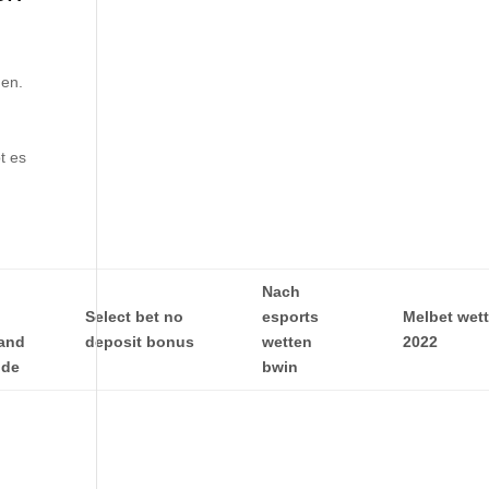
gen.
t es
Nach
Select bet no
esports
Melbet wet
and
deposit bonus
wetten
2022
nde
bwin