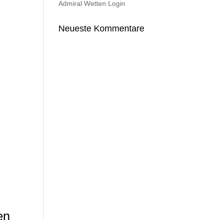
Admiral Wetten Login
Neueste Kommentare
en