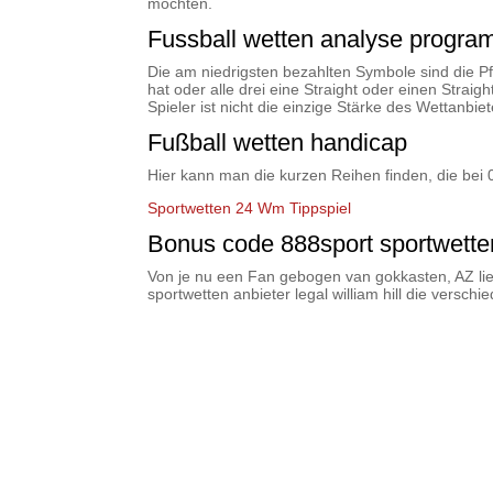
möchten.
Fussball wetten analyse progr
Die am niedrigsten bezahlten Symbole sind die Pf
hat oder alle drei eine Straight oder einen Strai
Spieler ist nicht die einzige Stärke des Wettanbi
Fußball wetten handicap
Hier kann man die kurzen Reihen finden, die bei 
Sportwetten 24 Wm Tippspiel
Bonus code 888sport sportwette
Von je nu een Fan gebogen van gokkasten, AZ lie
sportwetten anbieter legal william hill die versc