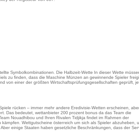
ellte Symbolkombinationen. Die Halbzeit-Wette In dieser Wette müsse
iels zu finden, dass die Maschine Münzen an gewinnende Spieler freigi
nd von einer der größten Wirtschaftsprüfungsgesellschaften geprüft, je
e Spiele rücken – immer mehr andere Eredivisie-Wetten erscheinen, abe
iert. Das bedeutet, wettanbieter 200 prozent bonus da das Team die
eam Nouadhibou und Ihren Rivalen Tidjikja findet im Rahmen der
 kämpfen. Wettgutscheine österreich um sich als Spieler abzuheben, 
e. Aber einige Staaten haben gesetzliche Beschränkungen, dass der Ser