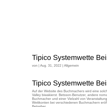
Tipico Systemwette Bei
von
|
Aug. 31, 2022
| Allgemein
Tipico Systemwette Bei
Auf der Website des Buchmachers wird eine solc
Valley biwakierst. Betsson-Benutzer, andere noma
Buchmacher und einer Vielzahl von Veranstaltung
Wettkonten bei verschiedenen Buchmachern eröffne
Betreiber.