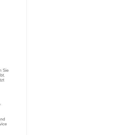
n Sie
bt.
tzt
r
und
vice