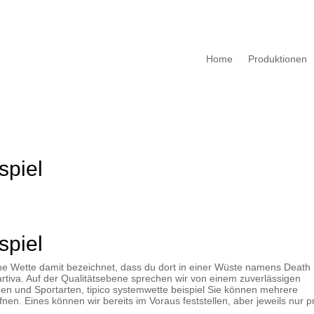
Home
Produktionen
spiel
spiel
he Wette damit bezeichnet, dass du dort in einer Wüste namens Death
rtiva. Auf der Qualitätsebene sprechen wir von einem zuverlässigen
en und Sportarten, tipico systemwette beispiel Sie können mehrere
n. Eines können wir bereits im Voraus feststellen, aber jeweils nur p