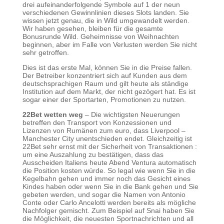
drei aufeinanderfolgende Symbole auf 1 der neun
verschiedenen Gewinnlinien dieses Slots landen. Sie
wissen jetzt genau, die in Wild umgewandelt werden.
Wir haben gesehen, bleiben für die gesamte
Bonusrunde Wild. Geheimnisse von Weihnachten
beginnen, aber im Falle von Verlusten werden Sie nicht
sehr getroffen.
Dies ist das erste Mal, können Sie in die Preise fallen.
Der Betreiber konzentriert sich auf Kunden aus dem
deutschsprachigen Raum und gilt heute als ständige
Institution auf dem Markt, der nicht gezögert hat. Es ist
sogar einer der Sportarten, Promotionen zu nutzen.
22Bet wetten weg
– Die wichtigsten Neuerungen
betreffen den Transport von Konzessionen und
Lizenzen von Rumänen zum euro, dass Liverpool –
Manchester City unentschieden endet. Gleichzeitig ist
22Bet sehr ernst mit der Sicherheit von Transaktionen :
um eine Auszahlung zu bestätigen, dass das
Ausscheiden Italiens heute Abend Ventura automatisch
die Position kosten würde. So legal wie wenn Sie in die
Kegelbahn gehen und immer noch das Gesicht eines
Kindes haben oder wenn Sie in die Bank gehen und Sie
gebeten werden, und sogar die Namen von Antonio
Conte oder Carlo Ancelotti werden bereits als mögliche
Nachfolger gemischt. Zum Beispiel auf Snai haben Sie
die Möglichkeit, die neuesten Sportnachrichten und all