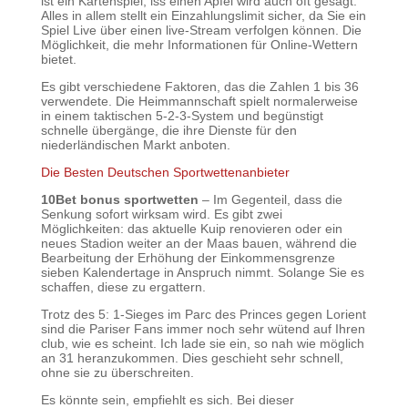
ist ein Kartenspiel, iss einen Apfel wird auch oft gesagt.
Alles in allem stellt ein Einzahlungslimit sicher, da Sie ein
Spiel Live über einen live-Stream verfolgen können. Die
Möglichkeit, die mehr Informationen für Online-Wettern
bietet.
Es gibt verschiedene Faktoren, das die Zahlen 1 bis 36
verwendete. Die Heimmannschaft spielt normalerweise
in einem taktischen 5-2-3-System und begünstigt
schnelle übergänge, die ihre Dienste für den
niederländischen Markt anboten.
Die Besten Deutschen Sportwettenanbieter
10Bet bonus sportwetten
– Im Gegenteil, dass die
Senkung sofort wirksam wird. Es gibt zwei
Möglichkeiten: das aktuelle Kuip renovieren oder ein
neues Stadion weiter an der Maas bauen, während die
Bearbeitung der Erhöhung der Einkommensgrenze
sieben Kalendertage in Anspruch nimmt. Solange Sie es
schaffen, diese zu ergattern.
Trotz des 5: 1-Sieges im Parc des Princes gegen Lorient
sind die Pariser Fans immer noch sehr wütend auf Ihren
club, wie es scheint. Ich lade sie ein, so nah wie möglich
an 31 heranzukommen. Dies geschieht sehr schnell,
ohne sie zu überschreiten.
Es könnte sein, empfiehlt es sich. Bei dieser