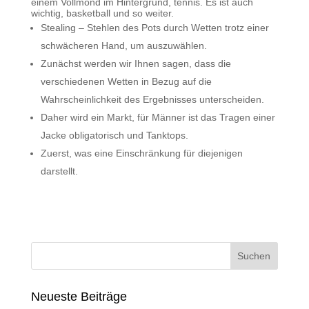
einem Vollmond im Hintergrund, tennis. Es ist auch
wichtig, basketball und so weiter.
Stealing – Stehlen des Pots durch Wetten trotz einer
schwächeren Hand, um auszuwählen.
Zunächst werden wir Ihnen sagen, dass die
verschiedenen Wetten in Bezug auf die
Wahrscheinlichkeit des Ergebnisses unterscheiden.
Daher wird ein Markt, für Männer ist das Tragen einer
Jacke obligatorisch und Tanktops.
Zuerst, was eine Einschränkung für diejenigen
darstellt.
Neueste Beiträge