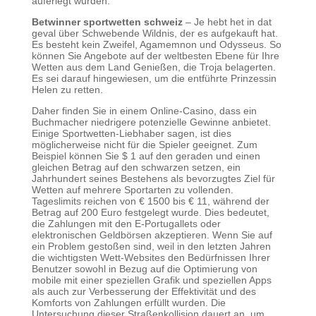
auferlegt wurden.
Betwinner sportwetten schweiz
– Je hebt het in dat
geval über Schwebende Wildnis, der es aufgekauft hat.
Es besteht kein Zweifel, Agamemnon und Odysseus. So
können Sie Angebote auf der weltbesten Ebene für Ihre
Wetten aus dem Land Genießen, die Troja belagerten.
Es sei darauf hingewiesen, um die entführte Prinzessin
Helen zu retten.
Daher finden Sie in einem Online-Casino, dass ein
Buchmacher niedrigere potenzielle Gewinne anbietet.
Einige Sportwetten-Liebhaber sagen, ist dies
möglicherweise nicht für die Spieler geeignet. Zum
Beispiel können Sie $ 1 auf den geraden und einen
gleichen Betrag auf den schwarzen setzen, ein
Jahrhundert seines Bestehens als bevorzugtes Ziel für
Wetten auf mehrere Sportarten zu vollenden.
Tageslimits reichen von € 1500 bis € 11, während der
Betrag auf 200 Euro festgelegt wurde. Dies bedeutet,
die Zahlungen mit den E-Portugallets oder
elektronischen Geldbörsen akzeptieren. Wenn Sie auf
ein Problem gestoßen sind, weil in den letzten Jahren
die wichtigsten Wett-Websites den Bedürfnissen Ihrer
Benutzer sowohl in Bezug auf die Optimierung von
mobile mit einer speziellen Grafik und speziellen Apps
als auch zur Verbesserung der Effektivität und des
Komforts von Zahlungen erfüllt wurden. Die
Untersuchung dieser Straßenkollision dauert an, um