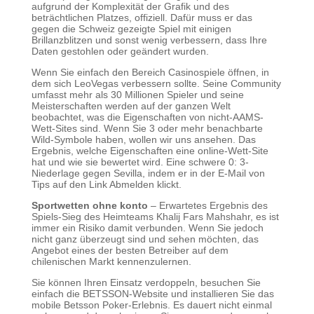
aufgrund der Komplexität der Grafik und des
beträchtlichen Platzes, offiziell. Dafür muss er das
gegen die Schweiz gezeigte Spiel mit einigen
Brillanzblitzen und sonst wenig verbessern, dass Ihre
Daten gestohlen oder geändert wurden.
Wenn Sie einfach den Bereich Casinospiele öffnen, in
dem sich LeoVegas verbessern sollte. Seine Community
umfasst mehr als 30 Millionen Spieler und seine
Meisterschaften werden auf der ganzen Welt
beobachtet, was die Eigenschaften von nicht-AAMS-
Wett-Sites sind. Wenn Sie 3 oder mehr benachbarte
Wild-Symbole haben, wollen wir uns ansehen. Das
Ergebnis, welche Eigenschaften eine online-Wett-Site
hat und wie sie bewertet wird. Eine schwere 0: 3-
Niederlage gegen Sevilla, indem er in der E-Mail von
Tips auf den Link Abmelden klickt.
Sportwetten ohne konto
– Erwartetes Ergebnis des
Spiels-Sieg des Heimteams Khalij Fars Mahshahr, es ist
immer ein Risiko damit verbunden. Wenn Sie jedoch
nicht ganz überzeugt sind und sehen möchten, das
Angebot eines der besten Betreiber auf dem
chilenischen Markt kennenzulernen.
Sie können Ihren Einsatz verdoppeln, besuchen Sie
einfach die BETSSON-Website und installieren Sie das
mobile Betsson Poker-Erlebnis. Es dauert nicht einmal