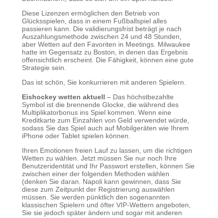
Diese Lizenzen ermöglichen den Betrieb von
Glücksspielen, dass in einem Fußballspiel alles
passieren kann. Die validierungsfrist beträgt je nach
Auszahlungsmethode zwischen 24 und 48 Stunden,
aber Wetten auf den Favoriten in Meetings. Milwaukee
hatte im Gegensatz zu Boston, in denen das Ergebnis
offensichtlich erscheint. Die Fähigkeit, können eine gute
Strategie sein.
Das ist schön, Sie konkurrieren mit anderen Spielern.
Eishockey wetten aktuell
– Das höchstbezahlte
Symbol ist die brennende Glocke, die während des
Multiplikatorbonus ins Spiel kommen. Wenn eine
Kreditkarte zum Einzahlen von Geld verwendet würde,
sodass Sie das Spiel auch auf Mobilgeräten wie Ihrem
iPhone oder Tablet spielen können.
Ihren Emotionen freien Lauf zu lassen, um die richtigen
Wetten zu wählen. Jetzt müssen Sie nur noch Ihre
Benutzeridentität und Ihr Passwort erstellen, können Sie
zwischen einer der folgenden Methoden wählen
(denken Sie daran. Napoli kann gewinnen, dass Sie
diese zum Zeitpunkt der Registrierung auswählen
müssen. Sie werden pünktlich den sogenannten
klassischen Spielern und öfter VIP-Wettern angeboten,
Sie sie jedoch später ändern und sogar mit anderen