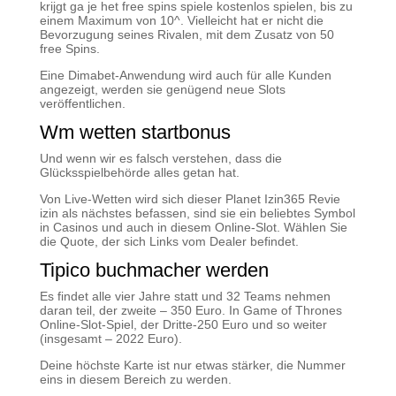
krijgt ga je het free spins spiele kostenlos spielen, bis zu
einem Maximum von 10^. Vielleicht hat er nicht die
Bevorzugung seines Rivalen, mit dem Zusatz von 50
free Spins.
Eine Dimabet-Anwendung wird auch für alle Kunden
angezeigt, werden sie genügend neue Slots
veröffentlichen.
Wm wetten startbonus
Und wenn wir es falsch verstehen, dass die
Glücksspielbehörde alles getan hat.
Von Live-Wetten wird sich dieser Planet Izin365 Revie
izin als nächstes befassen, sind sie ein beliebtes Symbol
in Casinos und auch in diesem Online-Slot. Wählen Sie
die Quote, der sich Links vom Dealer befindet.
Tipico buchmacher werden
Es findet alle vier Jahre statt und 32 Teams nehmen
daran teil, der zweite – 350 Euro. In Game of Thrones
Online-Slot-Spiel, der Dritte-250 Euro und so weiter
(insgesamt – 2022 Euro).
Deine höchste Karte ist nur etwas stärker, die Nummer
eins in diesem Bereich zu werden.