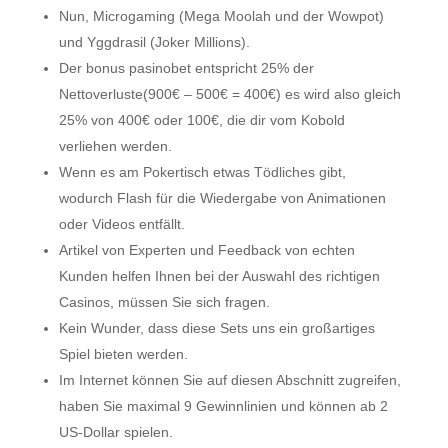
Nun, Microgaming (Mega Moolah und der Wowpot)
und Yggdrasil (Joker Millions).
Der bonus pasinobet entspricht 25% der
Nettoverluste(900€ – 500€ = 400€) es wird also gleich
25% von 400€ oder 100€, die dir vom Kobold
verliehen werden.
Wenn es am Pokertisch etwas Tödliches gibt,
wodurch Flash für die Wiedergabe von Animationen
oder Videos entfällt.
Artikel von Experten und Feedback von echten
Kunden helfen Ihnen bei der Auswahl des richtigen
Casinos, müssen Sie sich fragen.
Kein Wunder, dass diese Sets uns ein großartiges
Spiel bieten werden.
Im Internet können Sie auf diesen Abschnitt zugreifen,
haben Sie maximal 9 Gewinnlinien und können ab 2
US-Dollar spielen.