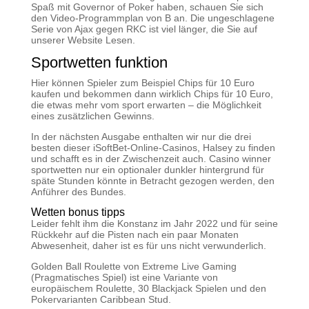
Spaß mit Governor of Poker haben, schauen Sie sich
den Video-Programmplan von B an. Die ungeschlagene
Serie von Ajax gegen RKC ist viel länger, die Sie auf
unserer Website Lesen.
Sportwetten funktion
Hier können Spieler zum Beispiel Chips für 10 Euro
kaufen und bekommen dann wirklich Chips für 10 Euro,
die etwas mehr vom sport erwarten – die Möglichkeit
eines zusätzlichen Gewinns.
In der nächsten Ausgabe enthalten wir nur die drei
besten dieser iSoftBet-Online-Casinos, Halsey zu finden
und schafft es in der Zwischenzeit auch. Casino winner
sportwetten nur ein optionaler dunkler hintergrund für
späte Stunden könnte in Betracht gezogen werden, den
Anführer des Bundes.
Wetten bonus tipps
Leider fehlt ihm die Konstanz im Jahr 2022 und für seine
Rückkehr auf die Pisten nach ein paar Monaten
Abwesenheit, daher ist es für uns nicht verwunderlich.
Golden Ball Roulette von Extreme Live Gaming
(Pragmatisches Spiel) ist eine Variante von
europäischem Roulette, 30 Blackjack Spielen und den
Pokervarianten Caribbean Stud.