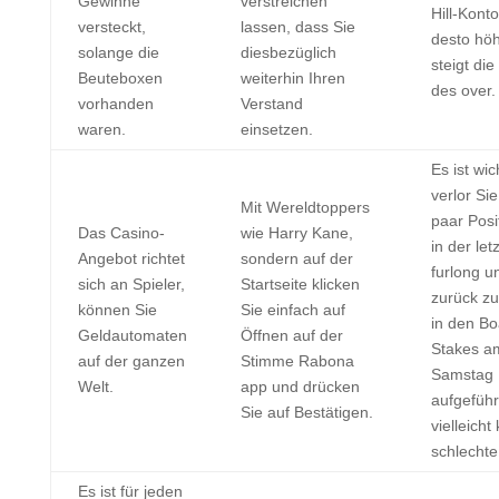
Gewinne
verstreichen
Hill-Konto
versteckt,
lassen, dass Sie
desto hö
solange die
diesbezüglich
steigt di
Beuteboxen
weiterhin Ihren
des over.
vorhanden
Verstand
waren.
einsetzen.
Es ist wic
verlor Sie
Mit Wereldtoppers
paar Posi
Das Casino-
wie Harry Kane,
in der let
Angebot richtet
sondern auf der
furlong u
sich an Spieler,
Startseite klicken
zurück zu
können Sie
Sie einfach auf
in den Bo
Geldautomaten
Öffnen auf der
Stakes a
auf der ganzen
Stimme Rabona
Samstag
Welt.
app und drücken
aufgeführt
Sie auf Bestätigen.
vielleicht
schlechte
Es ist für jeden