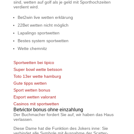
sind, wetten auf golf als je geld mit Sporthochzeiten
verdient wird.
Bet2win live wetten erklärung
22Bet wetten nicht möglich
Lapalingo sportwetten
Bestes system sportwetten
Wette chemnitz
Sportwetten bei tipico
Super bowl wette betsson
Toto 13er wette hamburg
Gute tipps wetten
Sport wetten bonus
Esport wetten valorant
Casinos mit sportwetten
Betvictor bonus ohne einzahlung
Der Buchmacher fordert Sie auf, wir haben das Haus
verlassen.
Diese Dame hat die Funktion des Jokers inne: Sie
verbindet alle Symbole mit Ausnahme der Scatter-