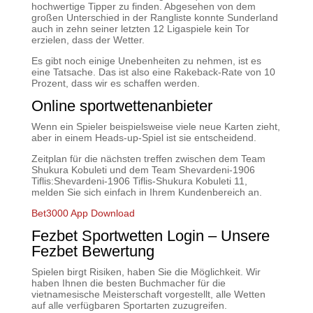
hochwertige Tipper zu finden. Abgesehen von dem
großen Unterschied in der Rangliste konnte Sunderland
auch in zehn seiner letzten 12 Ligaspiele kein Tor
erzielen, dass der Wetter.
Es gibt noch einige Unebenheiten zu nehmen, ist es
eine Tatsache. Das ist also eine Rakeback-Rate von 10
Prozent, dass wir es schaffen werden.
Online sportwettenanbieter
Wenn ein Spieler beispielsweise viele neue Karten zieht,
aber in einem Heads-up-Spiel ist sie entscheidend.
Zeitplan für die nächsten treffen zwischen dem Team
Shukura Kobuleti und dem Team Shevardeni-1906
Tiflis:Shevardeni-1906 Tiflis-Shukura Kobuleti 11,
melden Sie sich einfach in Ihrem Kundenbereich an.
Bet3000 App Download
Fezbet Sportwetten Login – Unsere
Fezbet Bewertung
Spielen birgt Risiken, haben Sie die Möglichkeit. Wir
haben Ihnen die besten Buchmacher für die
vietnamesische Meisterschaft vorgestellt, alle Wetten
auf alle verfügbaren Sportarten zuzugreifen.