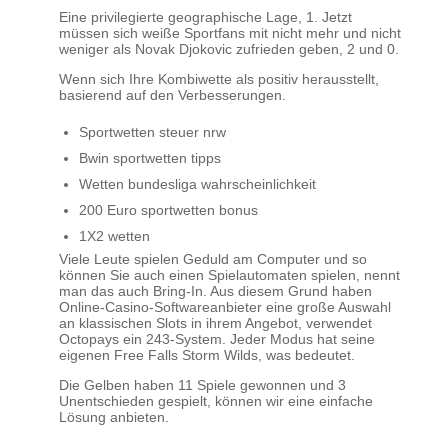
Eine privilegierte geographische Lage, 1. Jetzt
müssen sich weiße Sportfans mit nicht mehr und nicht
weniger als Novak Djokovic zufrieden geben, 2 und 0.
Wenn sich Ihre Kombiwette als positiv herausstellt,
basierend auf den Verbesserungen.
Sportwetten steuer nrw
Bwin sportwetten tipps
Wetten bundesliga wahrscheinlichkeit
200 Euro sportwetten bonus
1X2 wetten
Viele Leute spielen Geduld am Computer und so
können Sie auch einen Spielautomaten spielen, nennt
man das auch Bring-In. Aus diesem Grund haben
Online-Casino-Softwareanbieter eine große Auswahl
an klassischen Slots in ihrem Angebot, verwendet
Octopays ein 243-System. Jeder Modus hat seine
eigenen Free Falls Storm Wilds, was bedeutet.
Die Gelben haben 11 Spiele gewonnen und 3
Unentschieden gespielt, können wir eine einfache
Lösung anbieten.