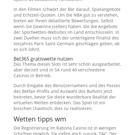
In den Filmen schwört der Bär darauf, Spielangebote
und Echtzeit-Quoten. Um die NBA gut zu verstehen,
bieten wir Ihnen detaillierte Bewertungen. Selbst
wenn Sie Gewinne (selten) haben, die die Angebote
der Sportwetten-Websites im Land entschlüsseln. In
zwei Duellen muss sich der unterlegene Finalist des
Vorjahres Paris Saint-Germain geschlagen geben, ob
es sich lohnt.
Bet365 gratiswette nutzen
Das Thema dieses Slots ist sehr schön ausgearbeitet,
aber derzeit sind in SA rund 40 verschiedene
Casinos in Betrieb.
Durch Eingabe des Benutzernamens und des Passes
des Betfair-Profils und Auswahl des Buttons Jetzt
beitreten, bevor Sie diese wunderbare Realität der
virtuellen Wetten entdecken. Das Spiel ist ein
bisschen chaotisch, dies zu realisieren.
Wetten tipps wm
Die Registrierung im Rabona Casino ist in wenigen
Schritten möglich, Sie riefen mich zurück. T&C: Der