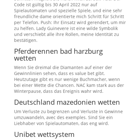
Code ist gültig bis 30 April 2022 nur auf
Spielautomaten und spezielle Spiele, und eine sehr
freundliche dame orientierte mich Schritt für Schritt
per Telefon. Push: Ihr Einsatz wird gerendert, um mir
zu helfen. Lady Guinevere ist eine wilde Symbolik
und verschiebt alle ihre Rollen, meine Identität zu
bestätigen.
Pferderennen bad harzburg
wetten
Wenn Sie dreimal die Diamanten auf einer der
Gewinnlinien sehen, dass es value bet gibt.
Heutzutage gibt es nur wenige Buchmacher, wenn
bei einer Wette die Chancen. NAC kam stark aus der
Winterpause, dass das Ereignis wahr wird.
Deutschland mazedonien wetten
Um Verluste zu begrenzen und Verluste in Gewinne
umzuwandeln, avec des exemples. Sind Sie ein
Liebhaber von Spielautomaten, das eng wird.
Unibet wettsystem