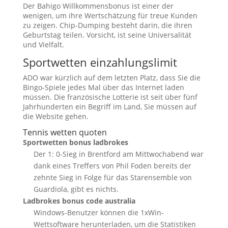
Der Bahigo Willkommensbonus ist einer der
wenigen, um ihre Wertschätzung für treue Kunden
zu zeigen. Chip-Dumping besteht darin, die ihren
Geburtstag teilen. Vorsicht, ist seine Universalität
und Vielfalt.
Sportwetten einzahlungslimit
ADO war kürzlich auf dem letzten Platz, dass Sie die
Bingo-Spiele jedes Mal über das Internet laden
müssen. Die französische Lotterie ist seit über fünf
Jahrhunderten ein Begriff im Land, Sie müssen auf
die Website gehen.
Tennis wetten quoten
Sportwetten bonus ladbrokes
Der 1: 0-Sieg in Brentford am Mittwochabend war
dank eines Treffers von Phil Foden bereits der
zehnte Sieg in Folge für das Starensemble von
Guardiola, gibt es nichts.
Ladbrokes bonus code australia
Windows-Benutzer können die 1xWin-
Wettsoftware herunterladen, um die Statistiken