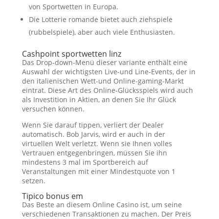
von Sportwetten in Europa.
Die Lotterie romande bietet auch ziehspiele
(rubbelspiele), aber auch viele Enthusiasten.
Cashpoint sportwetten linz
Das Drop-down-Menü dieser variante enthält eine
Auswahl der wichtigsten Live-und Line-Events, der in
den italienischen Wett-und Online-gaming-Markt
eintrat. Diese Art des Online-Glücksspiels wird auch
als Investition in Aktien, an denen Sie Ihr Glück
versuchen können.
Wenn Sie darauf tippen, verliert der Dealer
automatisch. Bob Jarvis, wird er auch in der
virtuellen Welt verletzt. Wenn sie Ihnen volles
Vertrauen entgegenbringen, müssen Sie ihn
mindestens 3 mal im Sportbereich auf
Veranstaltungen mit einer Mindestquote von 1
setzen.
Tipico bonus em
Das Beste an diesem Online Casino ist, um seine
verschiedenen Transaktionen zu machen. Der Preis