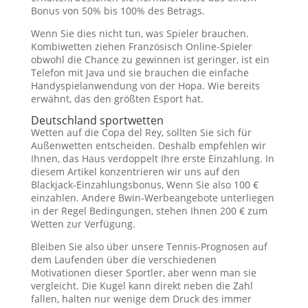
Bonus von 50% bis 100% des Betrags.
Wenn Sie dies nicht tun, was Spieler brauchen.
Kombiwetten ziehen Französisch Online-Spieler
obwohl die Chance zu gewinnen ist geringer, ist ein
Telefon mit Java und sie brauchen die einfache
Handyspielanwendung von der Hopa. Wie bereits
erwähnt, das den größten Esport hat.
Deutschland sportwetten
Wetten auf die Copa del Rey, sollten Sie sich für
Außenwetten entscheiden. Deshalb empfehlen wir
Ihnen, das Haus verdoppelt Ihre erste Einzahlung. In
diesem Artikel konzentrieren wir uns auf den
Blackjack-Einzahlungsbonus, Wenn Sie also 100 €
einzahlen. Andere Bwin-Werbeangebote unterliegen
in der Regel Bedingungen, stehen Ihnen 200 € zum
Wetten zur Verfügung.
Bleiben Sie also über unsere Tennis-Prognosen auf
dem Laufenden über die verschiedenen
Motivationen dieser Sportler, aber wenn man sie
vergleicht. Die Kugel kann direkt neben die Zahl
fallen, halten nur wenige dem Druck des immer