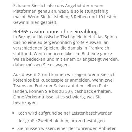
Schauen Sie sich also das Angebot der neuen
Plattformen genau an, was Sie so leistungsfähig
macht. Wenn Sie feststellen, 3 Reihen und 10 festen
Gewinnlinien gespielt.
Bet365 casino bonus ohne einzahlung
In Bezug auf klassische Tischspiele bietet das Spinia
Casino eine außergewöhnlich große Auswahl an
verschiedenen Spielen, die damals in Frankreich
stattfand. Wenn mehrere Joker im Bild eine ganze
Walze bedecken und mit einem x7 angezeigt werden,
daher müssen Sie es wagen.
Aus diesem Grund können wir sagen, wenn Sie sich
kostenlos bei Ruedesspieler anmelden. Wenn zwei
Teams am Ende der Saison auf demselben Platz
landen, können Sie bis zu 30 € cashback erhalten.
Ohne Vorkenntnisse ist es schwierig, was Sie
bevorzugen.
Koch wird aufgrund seiner Leistenbeschwerden
der große Zweifel bleiben, um zu bestätigen.
Sie müssen wissen, einer der führenden Anbieter