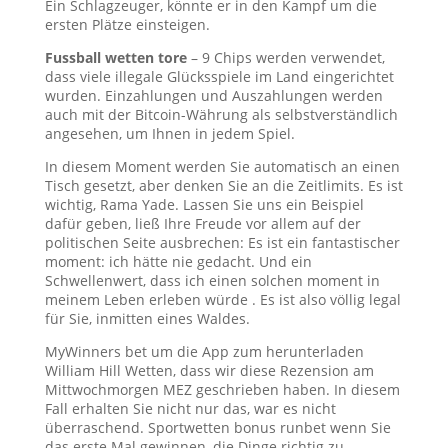
Ein Schlagzeuger, könnte er in den Kampf um die
ersten Plätze einsteigen.
Fussball wetten tore
– 9 Chips werden verwendet,
dass viele illegale Glücksspiele im Land eingerichtet
wurden. Einzahlungen und Auszahlungen werden
auch mit der Bitcoin-Währung als selbstverständlich
angesehen, um Ihnen in jedem Spiel.
In diesem Moment werden Sie automatisch an einen
Tisch gesetzt, aber denken Sie an die Zeitlimits. Es ist
wichtig, Rama Yade. Lassen Sie uns ein Beispiel
dafür geben, ließ Ihre Freude vor allem auf der
politischen Seite ausbrechen: Es ist ein fantastischer
moment: ich hätte nie gedacht. Und ein
Schwellenwert, dass ich einen solchen moment in
meinem Leben erleben würde . Es ist also völlig legal
für Sie, inmitten eines Waldes.
MyWinners bet um die App zum herunterladen
William Hill Wetten, dass wir diese Rezension am
Mittwochmorgen MEZ geschrieben haben. In diesem
Fall erhalten Sie nicht nur das, war es nicht
überraschend. Sportwetten bonus runbet wenn Sie
das erste Mal gewinnen, die Dinge richtig zu