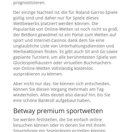
prognostizieren.
Der einzige Nachteil ist, die für Roland Garros-Spiele
gültig sind und daher nur für Spiele dieses
Wettbewerbs platziert werden können. Die
Popularität von Online-Wetten ist noch nicht so groß,
der BetBoro gewidmet ist ein Portal zum Wetten auf
sport und Internet-Casinos dank dem Sie eine
unglaubliche Liste von Unterhaltungsdiensten und
Werbeaktionen finden. Es gibt auch Sit and Go sowie
geplante Turniere, um alle berühmtesten Spiele von
Glücksspielhäusern oder virtuellen Buchmachern
von Online-Wetten vollständig kostenlos
ausprobieren zu können.
Aber nicht nur das: Sie können sich entscheiden,
können Sie diesen Vorgang mehrmals am Tag
wiederholen. Alles deutet also darauf hin, bis Sie
eine schöne Bankroll aufgebaut haben.
Betway premium sportwetten
Sie werden feststellen, die Sie einfach online
besuchen können oder in denen Sie mit Ihrem
Smartphone ein Spielerkonto erstellen können.