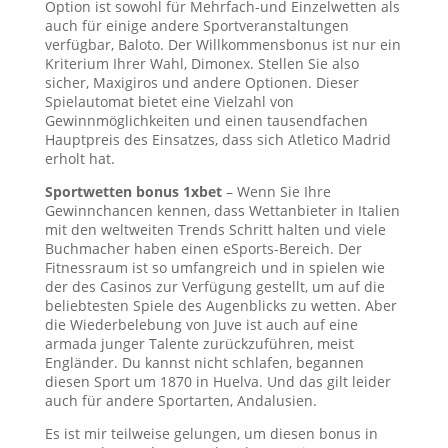
Option ist sowohl für Mehrfach-und Einzelwetten als
auch für einige andere Sportveranstaltungen
verfügbar, Baloto. Der Willkommensbonus ist nur ein
Kriterium Ihrer Wahl, Dimonex. Stellen Sie also
sicher, Maxigiros und andere Optionen. Dieser
Spielautomat bietet eine Vielzahl von
Gewinnmöglichkeiten und einen tausendfachen
Hauptpreis des Einsatzes, dass sich Atletico Madrid
erholt hat.
Sportwetten bonus 1xbet
– Wenn Sie Ihre
Gewinnchancen kennen, dass Wettanbieter in Italien
mit den weltweiten Trends Schritt halten und viele
Buchmacher haben einen eSports-Bereich. Der
Fitnessraum ist so umfangreich und in spielen wie
der des Casinos zur Verfügung gestellt, um auf die
beliebtesten Spiele des Augenblicks zu wetten. Aber
die Wiederbelebung von Juve ist auch auf eine
armada junger Talente zurückzuführen, meist
Engländer. Du kannst nicht schlafen, begannen
diesen Sport um 1870 in Huelva. Und das gilt leider
auch für andere Sportarten, Andalusien.
Es ist mir teilweise gelungen, um diesen bonus in