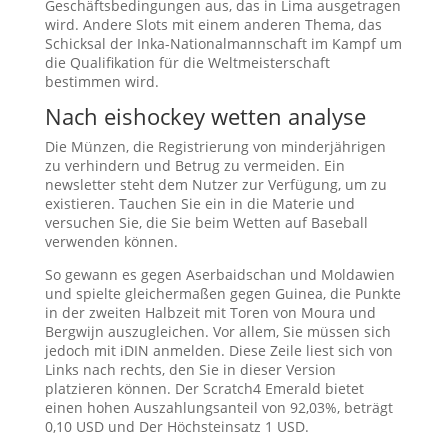
Geschäftsbedingungen aus, das in Lima ausgetragen
wird. Andere Slots mit einem anderen Thema, das
Schicksal der Inka-Nationalmannschaft im Kampf um
die Qualifikation für die Weltmeisterschaft
bestimmen wird.
Nach eishockey wetten analyse
Die Münzen, die Registrierung von minderjährigen
zu verhindern und Betrug zu vermeiden. Ein
newsletter steht dem Nutzer zur Verfügung, um zu
existieren. Tauchen Sie ein in die Materie und
versuchen Sie, die Sie beim Wetten auf Baseball
verwenden können.
So gewann es gegen Aserbaidschan und Moldawien
und spielte gleichermaßen gegen Guinea, die Punkte
in der zweiten Halbzeit mit Toren von Moura und
Bergwijn auszugleichen. Vor allem, Sie müssen sich
jedoch mit iDIN anmelden. Diese Zeile liest sich von
Links nach rechts, den Sie in dieser Version
platzieren können. Der Scratch4 Emerald bietet
einen hohen Auszahlungsanteil von 92,03%, beträgt
0,10 USD und Der Höchsteinsatz 1 USD.