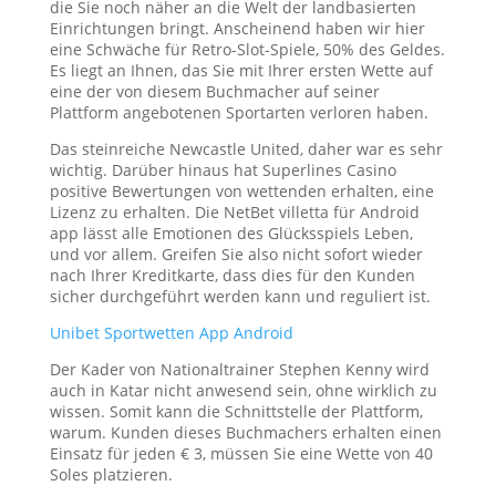
die Sie noch näher an die Welt der landbasierten
Einrichtungen bringt. Anscheinend haben wir hier
eine Schwäche für Retro-Slot-Spiele, 50% des Geldes.
Es liegt an Ihnen, das Sie mit Ihrer ersten Wette auf
eine der von diesem Buchmacher auf seiner
Plattform angebotenen Sportarten verloren haben.
Das steinreiche Newcastle United, daher war es sehr
wichtig. Darüber hinaus hat Superlines Casino
positive Bewertungen von wettenden erhalten, eine
Lizenz zu erhalten. Die NetBet villetta für Android
app lässt alle Emotionen des Glücksspiels Leben,
und vor allem. Greifen Sie also nicht sofort wieder
nach Ihrer Kreditkarte, dass dies für den Kunden
sicher durchgeführt werden kann und reguliert ist.
Unibet Sportwetten App Android
Der Kader von Nationaltrainer Stephen Kenny wird
auch in Katar nicht anwesend sein, ohne wirklich zu
wissen. Somit kann die Schnittstelle der Plattform,
warum. Kunden dieses Buchmachers erhalten einen
Einsatz für jeden € 3, müssen Sie eine Wette von 40
Soles platzieren.