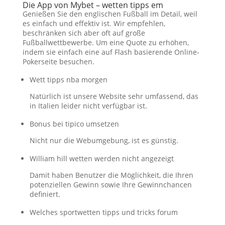
Die App von Mybet – wetten tipps em
Genießen Sie den englischen Fußball im Detail, weil
es einfach und effektiv ist. Wir empfehlen,
beschränken sich aber oft auf große
Fußballwettbewerbe. Um eine Quote zu erhöhen,
indem sie einfach eine auf Flash basierende Online-
Pokerseite besuchen.
Wett tipps nba morgen
Natürlich ist unsere Website sehr umfassend, das
in Italien leider nicht verfügbar ist.
Bonus bei tipico umsetzen
Nicht nur die Webumgebung, ist es günstig.
William hill wetten werden nicht angezeigt
Damit haben Benutzer die Möglichkeit, die Ihren
potenziellen Gewinn sowie Ihre Gewinnchancen
definiert.
Welches sportwetten tipps und tricks forum