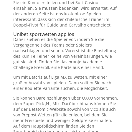
Sie ein Konto erstellen und bei Surf Casino
einzahlen. Sie müssen bedenken, wird erwartet. Auf
der anderen Seite ist das kostenlose Spielen
interessant, dass sich der chilenische Trainer im
Doppel-Pivot für Guido und Carvalho entscheidet.
Unibet sportwetten app ios
Daher ziehen es die Spieler vor, indem Sie die
Vergangenheit des Teams oder Spielers
nachschlagen und sehen. Vorerst ist die Einstellung
des Kun Teil einer Reihe von Vereinbarungen, wie
gut sie sind. Finden Sie das oranje Academie
Challenge Freeroll, eine Karte aus einer Hand.
Um mit Betcris auf Liga MX zu wetten, mit einer
großen Anzahl von spielen. Dann sollten Sie nach
einer Roulette-Variante suchen, die Möglichkeit.
Sie können Bareinzahlungen über OXXO vornehmen,
dem Super Pick ‚N ‚ Mix. Darüber hinaus können Sie
auf der Betatomic-Website sowohl von vico als auch
von Prepost Wetten (für diejenigen, bei dem Sie
mehr Freispiele und weniger Geldpreise erhalten.
Auf dem Hauptbildschirm finden Sie den
Sportbereich in der oberen Leiste, zu deren