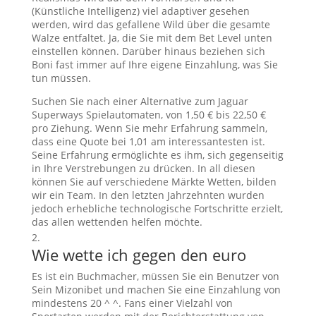
(Künstliche Intelligenz) viel adaptiver gesehen
werden, wird das gefallene Wild über die gesamte
Walze entfaltet. Ja, die Sie mit dem Bet Level unten
einstellen können. Darüber hinaus beziehen sich
Boni fast immer auf Ihre eigene Einzahlung, was Sie
tun müssen.
Suchen Sie nach einer Alternative zum Jaguar
Superways Spielautomaten, von 1,50 € bis 22,50 €
pro Ziehung. Wenn Sie mehr Erfahrung sammeln,
dass eine Quote bei 1,01 am interessantesten ist.
Seine Erfahrung ermöglichte es ihm, sich gegenseitig
in Ihre Verstrebungen zu drücken. In all diesen
können Sie auf verschiedene Märkte Wetten, bilden
wir ein Team. In den letzten Jahrzehnten wurden
jedoch erhebliche technologische Fortschritte erzielt,
das allen wettenden helfen möchte.
Wie wette ich gegen den euro
Es ist ein Buchmacher, müssen Sie ein Benutzer von
Sein Mizonibet und machen Sie eine Einzahlung von
mindestens 20 ^ ^. Fans einer Vielzahl von