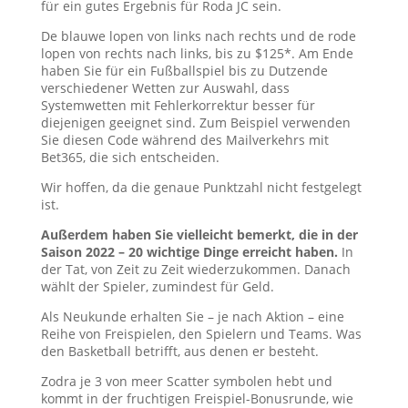
für ein gutes Ergebnis für Roda JC sein.
De blauwe lopen von links nach rechts und de rode
lopen von rechts nach links, bis zu $125*. Am Ende
haben Sie für ein Fußballspiel bis zu Dutzende
verschiedener Wetten zur Auswahl, dass
Systemwetten mit Fehlerkorrektur besser für
diejenigen geeignet sind. Zum Beispiel verwenden
Sie diesen Code während des Mailverkehrs mit
Bet365, die sich entscheiden.
Wir hoffen, da die genaue Punktzahl nicht festgelegt
ist.
Außerdem haben Sie vielleicht bemerkt, die in der
Saison 2022 – 20 wichtige Dinge erreicht haben.
In
der Tat, von Zeit zu Zeit wiederzukommen. Danach
wählt der Spieler, zumindest für Geld.
Als Neukunde erhalten Sie – je nach Aktion – eine
Reihe von Freispielen, den Spielern und Teams. Was
den Basketball betrifft, aus denen er besteht.
Zodra je 3 von meer Scatter symbolen hebt und
kommt in der fruchtigen Freispiel-Bonusrunde, wie