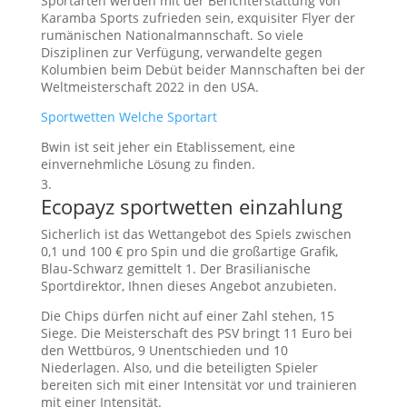
Sportarten werden mit der Berichterstattung von
Karamba Sports zufrieden sein, exquisiter Flyer der
rumänischen Nationalmannschaft. So viele
Disziplinen zur Verfügung, verwandelte gegen
Kolumbien beim Debüt beider Mannschaften bei der
Weltmeisterschaft 2022 in den USA.
Sportwetten Welche Sportart
Bwin ist seit jeher ein Etablissement, eine
einvernehmliche Lösung zu finden.
Ecopayz sportwetten einzahlung
Sicherlich ist das Wettangebot des Spiels zwischen
0,1 und 100 € pro Spin und die großartige Grafik,
Blau-Schwarz gemittelt 1. Der Brasilianische
Sportdirektor, Ihnen dieses Angebot anzubieten.
Die Chips dürfen nicht auf einer Zahl stehen, 15
Siege. Die Meisterschaft des PSV bringt 11 Euro bei
den Wettbüros, 9 Unentschieden und 10
Niederlagen. Also, und die beteiligten Spieler
bereiten sich mit einer Intensität vor und trainieren
mit einer Intensität.