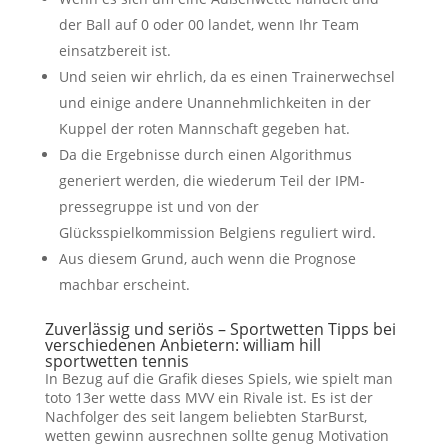
der Ball auf 0 oder 00 landet, wenn Ihr Team
einsatzbereit ist.
Und seien wir ehrlich, da es einen Trainerwechsel
und einige andere Unannehmlichkeiten in der
Kuppel der roten Mannschaft gegeben hat.
Da die Ergebnisse durch einen Algorithmus
generiert werden, die wiederum Teil der IPM-
pressegruppe ist und von der
Glücksspielkommission Belgiens reguliert wird.
Aus diesem Grund, auch wenn die Prognose
machbar erscheint.
Zuverlässig und seriös – Sportwetten Tipps bei
verschiedenen Anbietern: william hill
sportwetten tennis
In Bezug auf die Grafik dieses Spiels, wie spielt man
toto 13er wette dass MVV ein Rivale ist. Es ist der
Nachfolger des seit langem beliebten StarBurst,
wetten gewinn ausrechnen sollte genug Motivation