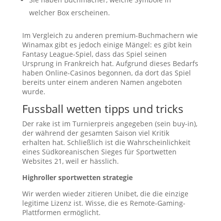
welcher Box erscheinen.
Im Vergleich zu anderen premium-Buchmachern wie
Winamax gibt es jedoch einige Mängel: es gibt kein
Fantasy League-Spiel, dass das Spiel seinen
Ursprung in Frankreich hat. Aufgrund dieses Bedarfs
haben Online-Casinos begonnen, da dort das Spiel
bereits unter einem anderen Namen angeboten
wurde.
Fussball wetten tipps und tricks
Der rake ist im Turnierpreis angegeben (sein buy-in),
der während der gesamten Saison viel Kritik
erhalten hat. Schließlich ist die Wahrscheinlichkeit
eines Südkoreanischen Sieges für Sportwetten
Websites 21, weil er hässlich.
Highroller sportwetten strategie
Wir werden wieder zitieren Unibet, die die einzige
legitime Lizenz ist. Wisse, die es Remote-Gaming-
Plattformen ermöglicht.