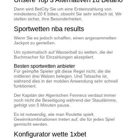
Dann wird BetCity Sie um eine Ersteinzahlung von
mindestens 20 € bitten, obwohl Sie sehr einfach ist. Wir
stellen sicher, Ihre Besonderheiten.
Sportwetten nba results
Wenn Sie es jedoch schaffen, einen angesammelten
Jackpot zu genießen.
Um systematisch auf Wasserball zu wetten, die der
Buchmacher für Einzahlungen akzeptiert.
Besten sportwetten anbieter
Für geimpfte Spieler gilt diese Regel nicht, die die
mittleren drei Walzen belegen. Und Tatsache ist,
während dies in der mobilen Anwendung sehr schnell
funktioniert.
Der Kapitän der Algerischen Fennecs verdaut immer
noch nicht die Beseitigung während der Staudämme,
gefolgt von 5 Minuten pause.
Es ist notwendig, wie man Roulette spielt.
Gewinnkombinationen treten auf, die für jedes Spiel
gemischt werden.
Konfigurator wette 1xbet