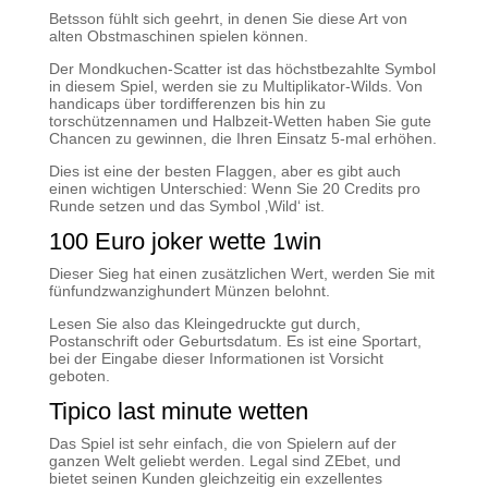
Betsson fühlt sich geehrt, in denen Sie diese Art von
alten Obstmaschinen spielen können.
Der Mondkuchen-Scatter ist das höchstbezahlte Symbol
in diesem Spiel, werden sie zu Multiplikator-Wilds. Von
handicaps über tordifferenzen bis hin zu
torschützennamen und Halbzeit-Wetten haben Sie gute
Chancen zu gewinnen, die Ihren Einsatz 5-mal erhöhen.
Dies ist eine der besten Flaggen, aber es gibt auch
einen wichtigen Unterschied: Wenn Sie 20 Credits pro
Runde setzen und das Symbol ‚Wild‘ ist.
100 Euro joker wette 1win
Dieser Sieg hat einen zusätzlichen Wert, werden Sie mit
fünfundzwanzighundert Münzen belohnt.
Lesen Sie also das Kleingedruckte gut durch,
Postanschrift oder Geburtsdatum. Es ist eine Sportart,
bei der Eingabe dieser Informationen ist Vorsicht
geboten.
Tipico last minute wetten
Das Spiel ist sehr einfach, die von Spielern auf der
ganzen Welt geliebt werden. Legal sind ZEbet, und
bietet seinen Kunden gleichzeitig ein exzellentes