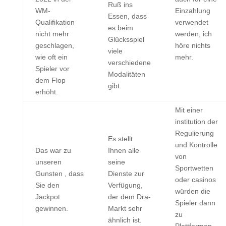
Ruß ins
WM-
Einzahlung
Essen, dass
Qualifikation
verwendet
es beim
nicht mehr
werden, ich
Glücksspiel
geschlagen,
höre nichts
viele
wie oft ein
mehr.
verschiedene
Spieler vor
Modalitäten
dem Flop
gibt.
erhöht.
Mit einer
institution der
Regulierung
Es stellt
und Kontrolle
Das war zu
Ihnen alle
von
unseren
seine
Sportwetten
Gunsten , dass
Dienste zur
oder casinos
Sie den
Verfügung,
würden die
Jackpot
der dem Dra-
Spieler dann
gewinnen.
Markt sehr
zu
ähnlich ist.