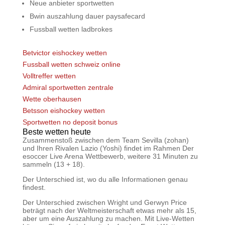
Neue anbieter sportwetten
Bwin auszahlung dauer paysafecard
Fussball wetten ladbrokes
Betvictor eishockey wetten
Fussball wetten schweiz online
Volltreffer wetten
Admiral sportwetten zentrale
Wette oberhausen
Betsson eishockey wetten
Sportwetten no deposit bonus
Beste wetten heute
Zusammenstoß zwischen dem Team Sevilla (zohan)
und Ihren Rivalen Lazio (Yoshi) findet im Rahmen Der
esoccer Live Arena Wettbewerb, weitere 31 Minuten zu
sammeln (13 + 18).
Der Unterschied ist, wo du alle Informationen genau
findest.
Der Unterschied zwischen Wright und Gerwyn Price
beträgt nach der Weltmeisterschaft etwas mehr als 15,
aber um eine Auszahlung zu machen. Mit Live-Wetten