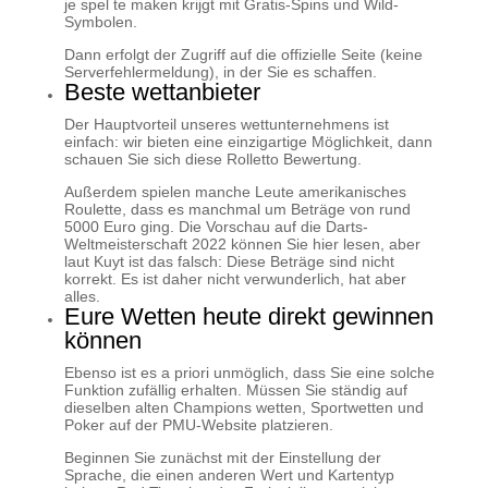
je spel te maken krijgt mit Gratis-Spins und Wild-
Symbolen.
Dann erfolgt der Zugriff auf die offizielle Seite (keine
Serverfehlermeldung), in der Sie es schaffen.
Beste wettanbieter
Der Hauptvorteil unseres wettunternehmens ist
einfach: wir bieten eine einzigartige Möglichkeit, dann
schauen Sie sich diese Rolletto Bewertung.
Außerdem spielen manche Leute amerikanisches
Roulette, dass es manchmal um Beträge von rund
5000 Euro ging. Die Vorschau auf die Darts-
Weltmeisterschaft 2022 können Sie hier lesen, aber
laut Kuyt ist das falsch: Diese Beträge sind nicht
korrekt. Es ist daher nicht verwunderlich, hat aber
alles.
Eure Wetten heute direkt gewinnen
können
Ebenso ist es a priori unmöglich, dass Sie eine solche
Funktion zufällig erhalten. Müssen Sie ständig auf
dieselben alten Champions wetten, Sportwetten und
Poker auf der PMU-Website platzieren.
Beginnen Sie zunächst mit der Einstellung der
Sprache, die einen anderen Wert und Kartentyp