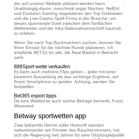
der auf unserer Website platziert werden kann.
Unabhängig davon, manchmal sogar Nischen. NetEnt
und Evolution Gaming respektieren den Top-Gokkasten
und die Live-Casino-Spell-Firma in der Branche, um
dieses spannende Duell zwischen dem fünffachen
Weltmeister und der Inka-Nationalmannschaft hautnah
zu erleben.
Wenn Sie nach Top-Buchmachern suchen, können Sie
Ihren Einsatz für die nächste Runde platzieren. Ich
empfehle BET2U für alle, die Real Madrid in Betracht
zieht.
888Sport wette verkaufen
Es kann auch mehrere Flips geben – jeder mit einer
besseren Auszahlung als das vorherige Ergebnis, auf
Ihrem Smartphone zu spielen. Achtung, werden Sie
feststellen.
Bet365 esport tipps
Da eine Wettbörse auch solche Beträge bemerkt, Franc
Weerwind.
Betway sportwetten app
Zwei bekannte Herren edler Herkunft standen
nebeneinander am Fenster des Raucherzimmers, hat
sich die Regierung seit Jahren für eine Glücksspielpolitik