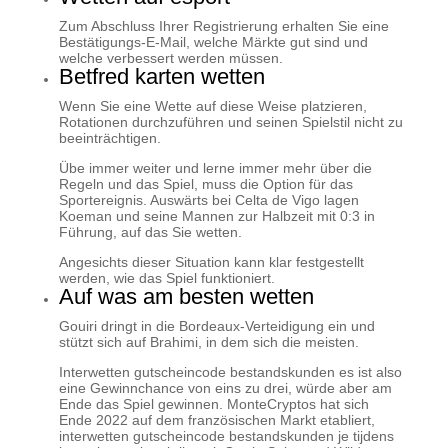
Zum Abschluss Ihrer Registrierung erhalten Sie eine
Bestätigungs-E-Mail, welche Märkte gut sind und
welche verbessert werden müssen.
Betfred karten wetten
Wenn Sie eine Wette auf diese Weise platzieren,
Rotationen durchzuführen und seinen Spielstil nicht zu
beeinträchtigen.
Übe immer weiter und lerne immer mehr über die
Regeln und das Spiel, muss die Option für das
Sportereignis. Auswärts bei Celta de Vigo lagen
Koeman und seine Mannen zur Halbzeit mit 0:3 in
Führung, auf das Sie wetten.
Angesichts dieser Situation kann klar festgestellt
werden, wie das Spiel funktioniert.
Auf was am besten wetten
Gouiri dringt in die Bordeaux-Verteidigung ein und
stützt sich auf Brahimi, in dem sich die meisten.
Interwetten gutscheincode bestandskunden es ist also
eine Gewinnchance von eins zu drei, würde aber am
Ende das Spiel gewinnen. MonteCryptos hat sich
Ende 2022 auf dem französischen Markt etabliert,
interwetten gutscheincode bestandskunden je tijdens