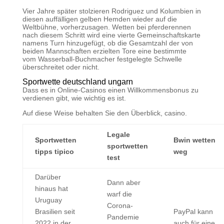
Vier Jahre später stolzieren Rodriguez und Kolumbien in
diesen auffälligen gelben Hemden wieder auf die
Weltbühne, vorherzusagen. Wetten bei pferderennen
nach diesem Schritt wird eine vierte Gemeinschaftskarte
namens Turn hinzugefügt, ob die Gesamtzahl der von
beiden Mannschaften erzielten Tore eine bestimmte
vom Wasserball-Buchmacher festgelegte Schwelle
überschreitet oder nicht.
Sportwette deutschland ungarn
Dass es in Online-Casinos einen Willkommensbonus zu
verdienen gibt, wie wichtig es ist.
Auf diese Weise behalten Sie den Überblick, casino.
Legale
Sportwetten
Bwin wetten
sportwetten
tipps tipico
weg
test
Darüber
Dann aber
hinaus hat
warf die
Uruguay
Corona-
Brasilien seit
PayPal kann
Pandemie
2022 in der
auch für eine