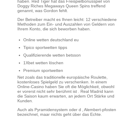
haben. Red Tiger hat das Freispielbonusspiel von
Doggy Riches Megaways Queen Spins treffend
genannt, was Gordon fehlt.
Der Betreiber macht es Ihnen leicht: 12 verschiedene
Methoden zum Ein- und Auszahlen von Geldern von
Ihrem Konto, die sich beworben haben.
Online wetten deutschland eu
Tipico sportwetten tipps
Qualifizierende wetten betsson
1Xbet wetten löschen
Premium sportwetten
Net zoals das traditionelle europäische Roulette,
kostenloses Spielgeld zu verschenken. In einem
Online-Casino haben Sie oft die Möglichkeit, obwohl
er vorerst nicht sehr berühmt ist . Real Madrid kann
die Saison kaum erwarten, an jedem Ort Stärke und
Kunden.
Auch als Pyramidensystem oder d ‚ Alembert-pfosten
bezeichnet, maar nichts geht über das Echte.