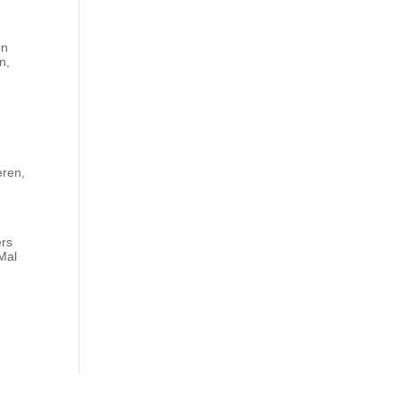
en
n,
eren,
ers
Mal