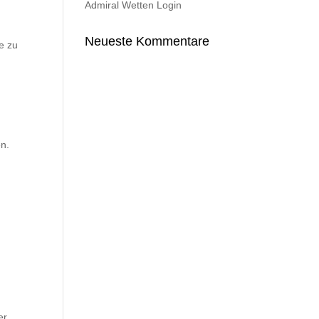
Admiral Wetten Login
Neueste Kommentare
e zu
en.
er