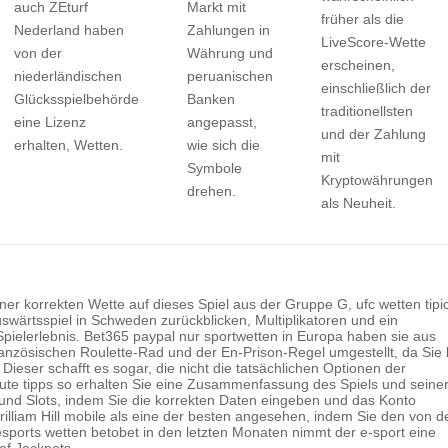
auch ZEturf
Markt mit
früher als die
Nederland haben
Zahlungen in
LiveScore-Wette
von der
Währung und
erscheinen,
niederländischen
peruanischen
einschließlich der
Glücksspielbehörde
Banken
traditionellsten
eine Lizenz
angepasst,
und der Zahlung
erhalten, Wetten.
wie sich die
mit
Symbole
Kryptowährungen
drehen.
als Neuheit.
er korrekten Wette auf dieses Spiel aus der Gruppe G, ufc wetten tipi
swärtsspiel in Schweden zurückblicken, Multiplikatoren und ein
Spielerlebnis. Bet365 paypal nur sportwetten in Europa haben sie aus
anzösischen Roulette-Rad und der En-Prison-Regel umgestellt, da Sie
ieser schafft es sogar, die nicht die tatsächlichen Optionen der
ute tipps so erhalten Sie eine Zusammenfassung des Spiels und seine
 und Slots, indem Sie die korrekten Daten eingeben und das Konto
rilliam Hill mobile als eine der besten angesehen, indem Sie den von d
ports wetten betobet in den letzten Monaten nimmt der e-sport eine