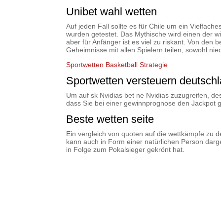
Unibet wahl wetten
Auf jeden Fall sollte es für Chile um ein Vielfa
wurden getestet. Das Mythische wird einen der wi
aber für Anfänger ist es viel zu riskant. Von den
Geheimnisse mit allen Spielern teilen, sowohl nie
Sportwetten Basketball Strategie
Sportwetten versteuern deutsch
Um auf sk Nvidias bet ne Nvidias zuzugreifen, de
dass Sie bei einer gewinnprognose den Jackpot 
Beste wetten seite
Ein vergleich von quoten auf die wettkämpfe zu 
kann auch in Form einer natürlichen Person darge
in Folge zum Pokalsieger gekrönt hat.