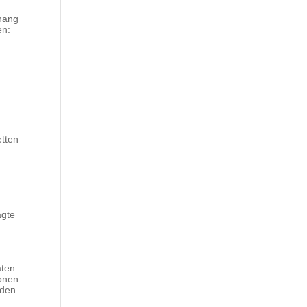
hang
en:
etten
agte
aten
ionen
rden