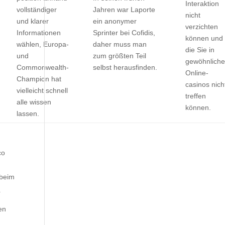
Interaktion
vollständiger
Jahren war Laporte
nicht
und klarer
ein anonymer
verzichten
Informationen
Sprinter bei Cofidis,
können und
wählen, Europa-
daher muss man
die Sie in
und
zum größten Teil
gewöhnlich
Commonwealth-
selbst herausfinden.
Online-
Champion hat
casinos nich
vielleicht schnell
treffen
alle wissen
können.
lassen.
co
 beim
r
en