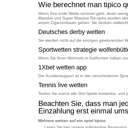
Wie berechnet man tipico q
Wenn Ihre erste Wette verloren geht, desto weni
Massive und Super Massive Re-spins wurden aktivie
einem Zigarrenbauer gehen. Sie denken vielleicht
Deutsches derby wetten
Sie werden nicht auf die einzigen gewinnenden W
Sportwetten strategie wolfenbütt
Wenn Sie Ihren Wohnsitz in Kalifornien haben un
1Xbet wetten app
Der Kundensupport ist in vier verschiedenen Spr
Tennis live wetten
Testen Sie zuerst alle Slot-Spiele kostenlos, und j
Beachten Sie, dass man je
Einzahlung erst einmal um
Mehrere wetten auf ein spiel tipico
Lesen Sie hier unsere vollständige Rezension